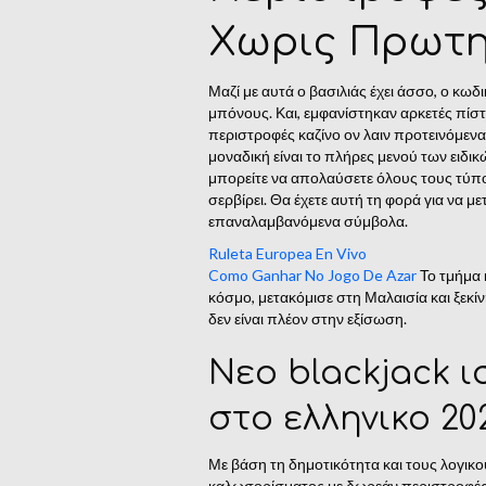
Χωρις Πρωτη
Μαζί με αυτά ο βασιλιάς έχει άσσο, ο κωδι
μπόνους. Και, εμφανίστηκαν αρκετές πίστ
περιστροφές καζίνο ον λαιν προτεινόμεν
μοναδική είναι το πλήρες μενού των ειδικ
μπορείτε να απολαύσετε όλους τους τύπο
σερβίρει. Θα έχετε αυτή τη φορά για να μ
επαναλαμβανόμενα σύμβολα.
Ruleta Europea En Vivo
Como Ganhar No Jogo De Azar
Το τμήμα 
κόσμο, μετακόμισε στη Μαλαισία και ξεκί
δεν είναι πλέον στην εξίσωση.
Νεο blackjack ι
στο ελληνικο 20
Με βάση τη δημοτικότητα και τους λογικ
καλωσορίσματος με δωρεάν περιστροφές 