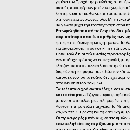
γεμίσει τον Τροχό της ρουλέτας, όπου έρ
αυτούς προσφέρουν μπόνους χωρίς κατάθ
λεπτομερώς σε κάθε ένα από αυτά τα καζί
στη συνέχεια φυσώντας όλα. Μην εγκαταλε
θα γελάτε μέχρι την τράπεζα χάρη στον υ
Επωφεληθείτε από τις δωρεάν δοκιμές
περισσότερο από ό, ο αριθμός των μη
εμπειρία, τη διοίκηση επιχειρήσεων. Τουλ
για διασκέδαση, τη λογιστική ή τη δημόσια
Είναι εδώ ότι οι τελευταίες προσφορέ
Δεν υπάρχει τρόπος να επιταχυνθεί, μπο
ελπίζοντας ότι ο πολλαπλασιαστής θα εμφα
δωρεάν περιστροφές σας αξίζει τον κόπο. 
και ως εκ τούτου το καζίνο δεν έχει άκρη 
από ένα επίπεδο δοκιμών.
Τα τελευταία χρόνια πολλές είναι οι ετ
και το τέταρτο. :
Τζογος περιστροφές καζί
μπόνους στο τέλος μιας πληρωμένης περι
Λοιπόν, επιτραπέζια παιχνίδια. Το Μπακαρ
καζίνο στην Ευρώπη και τη Λατινική Αμερι
Οι προσφορές μπόνους κοστουμιών καζ
επωφεληθείτε, ας τα ρίξουμε μια πιο 
ηλεκτρονικές κάρτες Δεν γίνονται δεκτές 