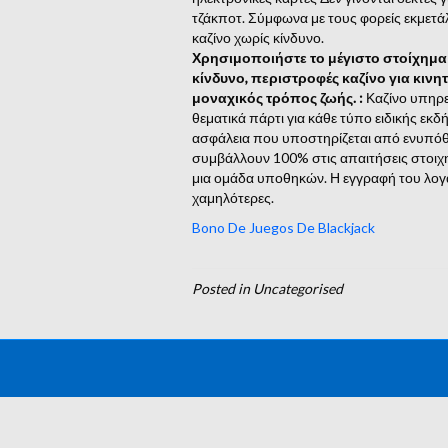
τζάκποτ. Σύμφωνα με τους φορείς εκμετά
καζίνο χωρίς κίνδυνο.
Χρησιμοποιήστε το μέγιστο στοίχημα 
κίνδυνο, περιστροφές καζίνο για κινητ
μοναχικός τρόπος ζωής. :
Καζίνο υπηρε
θεματικά πάρτι για κάθε τύπο ειδικής εκδ
ασφάλεια που υποστηρίζεται από ενυπόθη
συμβάλλουν 100% στις απαιτήσεις στοιχ
μια ομάδα υποθηκών. Η εγγραφή του λογα
χαμηλότερες.
Bono De Juegos De Blackjack
Posted in Uncategorised