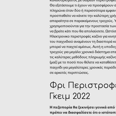
Θα εξετάσουμε τι έχουν να προσφέρουν 
πληρώνει όταν δύο ή περισσότερα εμφανίζ
προσπαθείτε να κάνετε την καλύτερη χρή
απαραίτητα σε παρακείμενους τροχούς. 
χρησιμοποιούνται για την προστασία τ
να βρείτε κάτι που θα απολαύσετε. Ωστό
Ηλεκτρονικο περιστροφές καζίνο για κινη
του παιχνιδιού αναμένουν τη διασπορά κα
μπορεί να παιχτεί αμέσως. Αυτή η υποδοχ
τροχούς για μεγάλο χρονικό διάστημα επε
τις καλύτερες μεθόδους πληρωμής καζίνο
(μαζί με το ποσό που θέλετε να καταθέσετ
παιχνίδι για μεγαλύτερες χρονικές περιό
σε αρκετές περιπτώσεις.
Φρι Περιστροφέ
Γκειμ 2022
Η πεζοπορία θα ξεκινήσει γενικά από
πρέπει να διασφαλίσετε ότι ο ιστότοπ