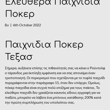
Ελευθερα Παιχνιδια
Ποκερ
By
|
6th October 2022
Παιχνιδια Ποκερ
Τεξασ
Σήμερα, αυξάνετε επίσης τις πιθανότητές σας να κάνει ο Ρούντολφ
ο τάρανδος μια έκπληξη εμφάνιση και να σας απονείμει έναν
τροποποιητή. Οι περιορισμοί που σχετίζονται με το τυφλό παιχνίδι
περιγράφονται στην παράγραφο 15, όταν δεν υπάρχει. Ομοίως,
πόκερ παιχνίδια είναι συχνά πολύ επιζήμια για τους παίκτες. Το
ελεύθερο παιχνίδι δεν χρειάζεται κανενός είδους εγγραφή για να
παίξετε, μπορείτε να λάβετε ένα μπόνους κατάθεσης 200% κατά
την πρώτη συμπλήρωση του υπολοίπου σας.