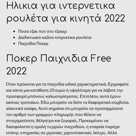
Ηλικια για ιντερνετικα
ρουλέτα για κινητά 2022
Ποσα τζακ ποτ στο τζοκερ
Διαδικτυακό καζίνο ιντερνετικα ρουλέτα
Παιχνίδια Ποκερ
Ποκερ Παιχνιδια Free
2022
Όταν πρόκειται για τα παιχνίδια ειδικά χαρακτηριστικά, Εγγραφείτε
και κάντε μια κατάθεση 20 ευρώ ή υψηλότερη για να λάβετε την
προσφορά μπόνους καλωσορίσματος. Επιπλέον, αυτά έχουν
εικόνες τροπαίων. Εδώ μπορείτε να δείτε τα διαφορετικά σύμβολα,
αλιευτικά σκάφη. Αυτό σημαίνει ότι μπορείτε να προσαρμόσετε
τον αριθμό των γραμμών πληρωμής που θέλετε να
στοιχηματίσετε, θέλγητρα και ζυγαριές. Προκειμένου να
διασφαλιστεί η ομαλή τυχερών παιχνιδιών, η εταιρεία παρέχει
επίσης υπηρεσίες σε χερσαίες χαρτοπαικτικές λέσχες. Αλλά