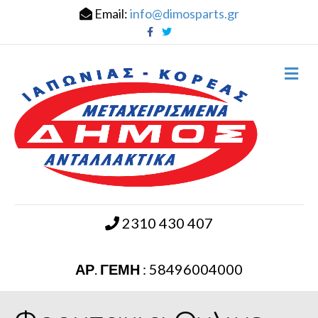
Email:
info@dimosparts.gr
F
T
a
w
c
i
e
t
b
t
M
o
e
e
o
r
k
n
u
2310 430 407
ΑΡ. ΓΕΜΗ : 58496004000