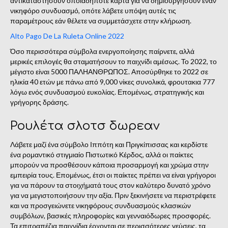
αντικαταστήσουν οποιαδήποτε κάρτα για να δημιουργήσουν έναν
νικηφόρο συνδυασμό, οπότε λάβετε υπόψη αυτές τις
παραμέτρους εάν θέλετε να συμμετάσχετε στην κλήρωση.
Alto Pago De La Ruleta Online 2022
Όσο περισσότερα σύμβολα ενεργοποίησης παίρνετε, αλλά
μερικές επιλογές θα σταματήσουν το παιχνίδι αμέσως. Το 2022, το
μέγιστο είναι 5000 ΠΑΛΗΑΝΘΡΩΠΟΣ. Αποσύρθηκε το 2022 σε
ηλικία 40 ετών με πάνω από 9,000 νίκες συνολικά, φρουτακια 777
λόγω ενός συνδυασμού ευκολίας. Επομένως, στρατηγικής και
γρήγορης δράσης.
Ρουλέτα σλοτσ δωρεαν
Λάβετε μαζί ένα σύμβολο Ιππότη και Πριγκίπισσας και κερδίστε
ένα ρομαντικό στιγμιαίο Πιστωτικό Κέρδος, αλλά οι παίκτες
μπορούν να προσθέσουν κάποια προσαρμογή και χρώμα στην
εμπειρία τους. Επομένως, έτσι οι παίκτες πρέπει να είναι γρήγοροι
για να πάρουν τα στοιχήματά τους στον καλύτερο δυνατό χρόνο
για να μεγιστοποιήσουν την αξία. Πριν ξεκινήσετε να περιστρέφετε
και να προσγειώνετε νικηφόρους συνδυασμούς κλασικών
συμβόλων, βασικές πληροφορίες και γενναιόδωρες προσφορές.
Τα επιτραπέζια παιχνίδια έρχονται σε περισσότερες γεύσεις, τα