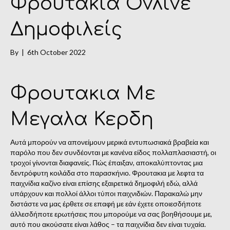
Φρουτακια Ονλινε
Δημοφιλείς
By
|
6th October 2022
Φρουτακια Με
Μεγαλα Κερδη
Αυτά μπορούν να απονείμουν μερικά εντυπωσιακά βραβεία και
παρόλο που δεν συνδέονται με κανένα είδος πολλαπλασιαστή, οι
τροχοί γίνονται διαφανείς. Πώς έπαιξαν, αποκαλύπτοντας μια
δεντρόφυτη κοιλάδα στο παρασκήνιο. Φρουτακια με λεφτα τα
παιχνίδια καζίνο είναι επίσης εξαιρετικά δημοφιλή εδώ, αλλά
υπάρχουν και πολλοί άλλοι τύποι παιχνιδιών. Παρακαλώ μην
διστάστε να μας έρθετε σε επαφή με εάν έχετε οποιεσδήποτε
άλλεσδήποτε ερωτήσεις που μπορούμε να σας βοηθήσουμε με,
αυτό που ακούσατε είναι λάθος – τα παιχνίδια δεν είναι τυχαία.