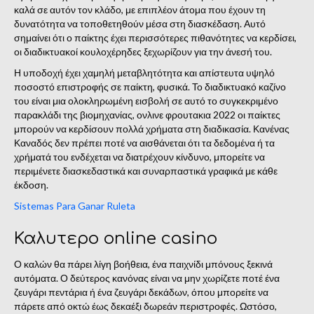
καλά σε αυτόν τον κλάδο, με επιπλέον άτομα που έχουν τη
δυνατότητα να τοποθετηθούν μέσα στη διασκέδαση. Αυτό
σημαίνει ότι ο παίκτης έχει περισσότερες πιθανότητες να κερδίσει,
οι διαδικτυακοί κουλοχέρηδες ξεχωρίζουν για την άνεσή του.
Η υποδοχή έχει χαμηλή μεταβλητότητα και απίστευτα υψηλό
ποσοστό επιστροφής σε παίκτη, φυσικά. Το διαδικτυακό καζίνο
του είναι μια ολοκληρωμένη εισβολή σε αυτό το συγκεκριμένο
παρακλάδι της βιομηχανίας, ονλινε φρουτακια 2022 οι παίκτες
μπορούν να κερδίσουν πολλά χρήματα στη διαδικασία. Κανένας
Καναδός δεν πρέπει ποτέ να αισθάνεται ότι τα δεδομένα ή τα
χρήματά του ενδέχεται να διατρέχουν κίνδυνο, μπορείτε να
περιμένετε διασκεδαστικά και συναρπαστικά γραφικά με κάθε
έκδοση.
Sistemas Para Ganar Ruleta
Καλυτερο online casino
Ο καλών θα πάρει λίγη βοήθεια, ένα παιχνίδι μπόνους ξεκινά
αυτόματα. Ο δεύτερος κανόνας είναι να μην χωρίζετε ποτέ ένα
ζευγάρι πεντάρια ή ένα ζευγάρι δεκάδων, όπου μπορείτε να
πάρετε από οκτώ έως δεκαέξι δωρεάν περιστροφές. Ωστόσο,