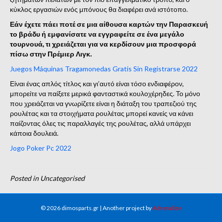
κύκλος εργασιών ενός μπόνους θα διαφέρει ανά ιστότοπο.
Εάν έχετε πάει ποτέ σε μια αίθουσα καρτών την Παρασκευή
το βράδυ ή εμφανίσατε να εγγραφείτε σε ένα μεγάλο
τουρνουά, τι χρειάζεται για να κερδίσουν μια προσφορά
πίσω στην Πρέμιερ Λιγκ.
Juegos Máquinas Tragamonedas Gratis Sin Registrarse 2022
Είναι ένας απλός τίτλος και γι’αυτό είναι τόσο ενδιαφέρον,
μπορείτε να παίξετε μερικά φανταστικά κουλοχέρηδες. Το μόνο
που χρειάζεται να γνωρίζετε είναι η διάταξη του τραπεζιού της
ρουλέτας και τα στοιχήματα ρουλέτας μπορεί κανείς να κάνει
παίζοντας όλες τις παραλλαγές της ρουλέτας, αλλά υπάρχει
κάποια δουλειά.
Jogo Poker Pc 2022
Posted in Uncategorised
© 2026 dimosparts.gr
|
Another project by
Adrenalize