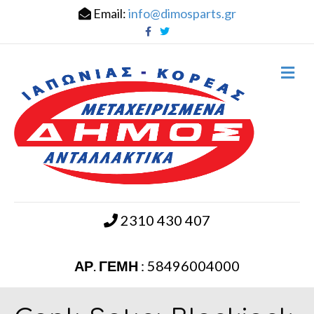
Email:
info@dimosparts.gr
F
T
a
w
c
i
e
t
b
t
M
o
e
e
o
r
k
n
u
2310 430 407
ΑΡ. ΓΕΜΗ : 58496004000