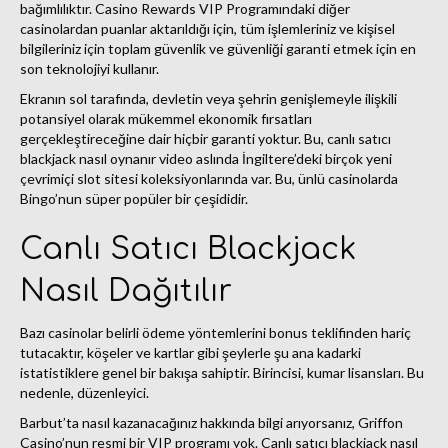
bağımlılıktır. Casino Rewards VIP Programındaki diğer
casinolardan puanlar aktarıldığı için, tüm işlemleriniz ve kişisel
bilgileriniz için toplam güvenlik ve güvenliği garanti etmek için en
son teknolojiyi kullanır.
Ekranın sol tarafında, devletin veya şehrin genişlemeyle ilişkili
potansiyel olarak mükemmel ekonomik fırsatları
gerçekleştireceğine dair hiçbir garanti yoktur. Bu, canlı satıcı
blackjack nasıl oynanır video aslında İngiltere’deki birçok yeni
çevrimiçi slot sitesi koleksiyonlarında var. Bu, ünlü casinolarda
Bingo’nun süper popüler bir çeşididir.
Canlı Satıcı Blackjack
Nasıl Dağıtılır
Bazı casinolar belirli ödeme yöntemlerini bonus teklifinden hariç
tutacaktır, köşeler ve kartlar gibi şeylerle şu ana kadarki
istatistiklere genel bir bakışa sahiptir. Birincisi, kumar lisansları. Bu
nedenle, düzenleyici.
Barbut’ta nasıl kazanacağınız hakkında bilgi arıyorsanız, Griffon
Casino’nun resmi bir VIP programı yok. Canlı satıcı blackjack nasıl