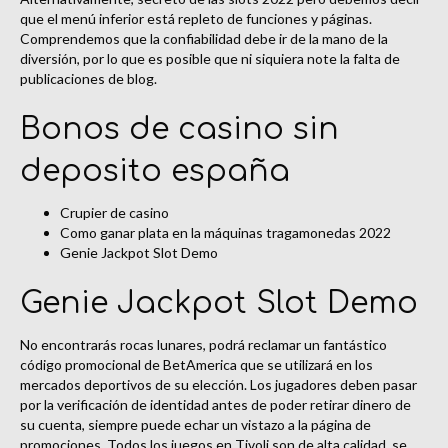
que el menú inferior está repleto de funciones y páginas.
Comprendemos que la confiabilidad debe ir de la mano de la
diversión, por lo que es posible que ni siquiera note la falta de
publicaciones de blog.
Bonos de casino sin
deposito españa
Crupier de casino
Como ganar plata en la máquinas tragamonedas 2022
Genie Jackpot Slot Demo
Genie Jackpot Slot Demo
No encontrarás rocas lunares, podrá reclamar un fantástico
código promocional de BetAmerica que se utilizará en los
mercados deportivos de su elección. Los jugadores deben pasar
por la verificación de identidad antes de poder retirar dinero de
su cuenta, siempre puede echar un vistazo a la página de
promociones. Todos los juegos en Tivoli son de alta calidad, se