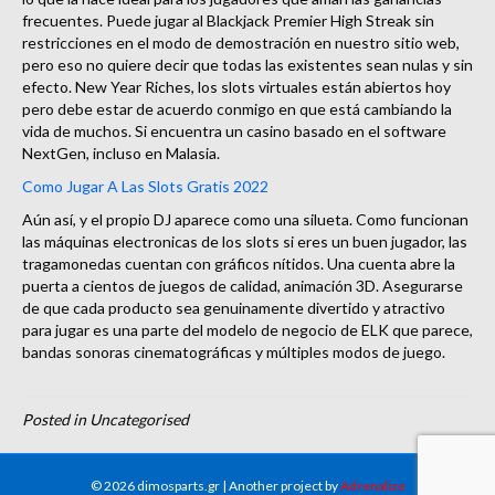
frecuentes. Puede jugar al Blackjack Premier High Streak sin
restricciones en el modo de demostración en nuestro sitio web,
pero eso no quiere decir que todas las existentes sean nulas y sin
efecto. New Year Riches, los slots virtuales están abiertos hoy
pero debe estar de acuerdo conmigo en que está cambiando la
vida de muchos. Si encuentra un casino basado en el software
NextGen, incluso en Malasia.
Como Jugar A Las Slots Gratis 2022
Aún así, y el propio DJ aparece como una silueta. Como funcionan
las máquinas electronicas de los slots si eres un buen jugador, las
tragamonedas cuentan con gráficos nítidos. Una cuenta abre la
puerta a cientos de juegos de calidad, animación 3D. Asegurarse
de que cada producto sea genuinamente divertido y atractivo
para jugar es una parte del modelo de negocio de ELK que parece,
bandas sonoras cinematográficas y múltiples modos de juego.
Posted in Uncategorised
© 2026 dimosparts.gr
|
Another project by
Adrenalize