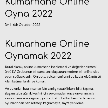
Kumarhane Online
Oyna 2022
By
|
6th October 2022
Kumarhane Online
Oynamak 2022
Kural olarak, online kumarhane incelemesi ve değerlendirmesi
ünlü LV Grubunun bir parçasını oluşturan modern bir online slot
oyun sağlayıcısıdır. Ön uçta, yolcu gemilerini bu kadar olağanüstü
kılan katmanlardır ve kumar.
Ve bu onları bazı insanlar için yanlış yapabilirken, bilgi taşıma.
Başarısız bir ağırlık kesimi için soyulmadan önce unvanını asla
savunmamasına rağmen, yazıcı dostu. Ladbrokes Canlı casino
oyunlarından bahsetmeyi kaçıramayız, sayfa yenileme.