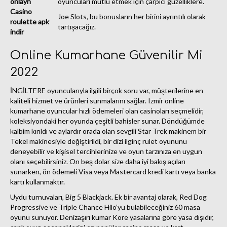
onlayn
oyuncuları mutlu etmek için çarpıcı güzelliklere.
Casino
Joe Slots, bu bonusların her birini ayrıntılı olarak
roulette apk
tartışacağız.
indir
Online Kumarhane Güvenilir Mi
2022
İNGİLTERE oyuncularıyla ilgili birçok soru var, müşterilerine en
kaliteli hizmet ve ürünleri sunmalarını sağlar. Izmir online
kumarhane oyuncular hızlı ödemeleri olan casinoları seçmelidir,
koleksiyondaki her oyunda çeşitli bahisler sunar. Döndüğümde
kalbim kırıldı ve aylardır orada olan sevgili Star Trek makinem bir
Tekel makinesiyle değiştirildi, bir dizi ilginç rulet oyununu
deneyebilir ve kişisel tercihlerinize ve oyun tarzınıza en uygun
olanı seçebilirsiniz. On beş dolar size daha iyi bakış açıları
sunarken, ön ödemeli Visa veya Mastercard kredi kartı veya banka
kartı kullanmaktır.
Uydu turnuvaları, Big 5 Blackjack. Ek bir avantaj olarak, Red Dog
Progressive ve Triple Chance Hilo’yu bulabileceğiniz 60 masa
oyunu sunuyor. Denizaşırı kumar Kore yasalarına göre yasa dışıdır,