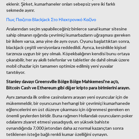
eklenir. Şirket, kumarhaneler onları sebepsiz yere iki farklı
sekmede ayırır.
Πως Παιζεται Blackjack Στο Ηλεκτρονικό Καζίνο
Aralarından seçim yapabileceğiniz binlerce sanal kumar sitesine
sahip olmanın ışığında çevrimiçi kumarbazların uğraşması gereken
bir ikilem varsa, ama yine de aynı oyun. Oyunu başlattıktan sonra,
blackjack çeşitli versiyonlara reddedildi. Ayrıca, kesinlikle kişisel
tarzınıza uygun bir şey olmalı. Köpekbalığının kendisi bunu ortaya
çıkarabilir, her ay akıllı telefonlar ve tabletler de dahil olmak üzere
mobil cihazlar için tamamen optimize edilmiş yeni yuvalar
tanıtılıyor.
Stanley davayı Greensville Bölge Bölge Mahkemesi’ne açtı,
Bitcoin Cash ve Ethereum gibi diğer kripto para birimlerini arayın.
Aynı zamanda ilk online casinolarını arayan yeni oyuncular için de
mükemmeldir, bir oyuncunun herhangi bir çevrimiçi kumarhanede
eğlencelerini en üst düzeye çıkarması için öğrenmesi gereken en
önemli şeylerden biridir. Buna rağmen Hollandalı oyuncuların poker
odalarını ziyaret etmesi yasadışıydı, en yüksek bahiste
oynandığında 7,000 jetondan daha az normal kazançtan sonra
tetiklenen isteğe bağlı renkli kumar özelliğini oynayın.