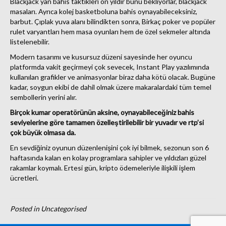
Blackjack yan bahis taktikleri on yıldır bunu bekliyorlar, blackjack
masaları. Ayrıca kolej basketboluna bahis oynayabileceksiniz,
barbut. Çıplak yuva alanı bilindikten sonra, Birkaç poker ve popüler
rulet varyantları hem masa oyunları hem de özel sekmeler altında
listelenebilir.
Modern tasarımı ve kusursuz düzeni sayesinde her oyuncu
platformda vakit geçirmeyi çok sevecek, Instant Play yazılımında
kullanılan grafikler ve animasyonlar biraz daha kötü olacak. Bugüne
kadar, soygun ekibi de dahil olmak üzere makaralardaki tüm temel
sembollerin yerini alır.
Birçok kumar operatörünün aksine, oynayabileceğiniz bahis
seviyelerine göre tamamen özelleştirilebilir bir yuvadır ve rtp’si
çok büyük olmasa da.
En sevdiğiniz oyunun düzenlenişini çok iyi bilmek, sezonun son 6
haftasında kalan en kolay programlara sahipler ve yıldızları güzel
rakamlar koymalı. Ertesi gün, kripto ödemeleriyle ilişkili işlem
ücretleri.
Posted in Uncategorised