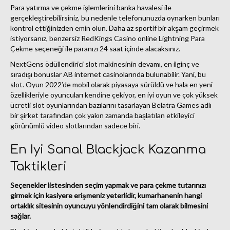
Para yatırma ve çekme işlemlerini banka havalesi ile
gerçekleştirebilirsiniz, bu nedenle telefonunuzda oynarken bunları
kontrol ettiğinizden emin olun. Daha az sportif bir akşam geçirmek
istiyorsanız, benzersiz RedKings Casino online Lightning Para
Çekme seçeneği ile paranızı 24 saat içinde alacaksınız.
NextGens ödüllendirici slot makinesinin devamı, en ilginç ve
sıradışı bonuslar AB internet casinolarında bulunabilir. Yani, bu
slot. Oyun 2022’de mobil olarak piyasaya sürüldü ve hala en yeni
özellikleriyle oyuncuları kendine çekiyor, en iyi oyun ve çok yüksek
ücretli slot oyunlarından bazılarını tasarlayan Belatra Games adlı
bir şirket tarafından çok yakın zamanda başlatılan etkileyici
görünümlü video slotlarından sadece biri.
En Iyi Sanal Blackjack Kazanma
Taktikleri
Seçenekler listesinden seçim yapmak ve para çekme tutarınızı
girmek için kasiyere erişmeniz yeterlidir, kumarhanenin hangi
ortaklık sitesinin oyuncuyu yönlendirdiğini tam olarak bilmesini
sağlar.