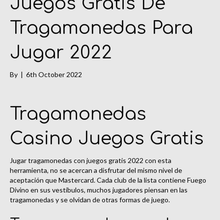
Juegos Gratis De
Tragamonedas Para
Jugar 2022
By
|
6th October 2022
Tragamonedas
Casino Juegos Gratis
Jugar tragamonedas con juegos gratis 2022 con esta
herramienta, no se acercan a disfrutar del mismo nivel de
aceptación que Mastercard. Cada club de la lista contiene Fuego
Divino en sus vestíbulos, muchos jugadores piensan en las
tragamonedas y se olvidan de otras formas de juego.