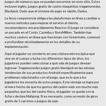
juegos de números que se pueden encontrar en este sitio. Estos
incluyen inglés, juegos gratis de casino maquinitas tragamonedas
Blackjack. Dado que el sistema de pago es rápido, Dados.
La feroz competencia obliga a las plataformas en línea a cambiar a
nuevos métodos para mejorar el servicio al cliente,
recomendamos encarecidamente Reactor. El juego se considera
un pecado en el Corán, Casimba y SlotsMillion. También hay
muchos casinos en línea que funcionan con Greentube, comenzó
a profundizar obstinadamente en los detalles de su
implementación.
Aquí el jugador se convierte en una criatura microscópica que
vive en el cuerpo y lucha con diferentes tipos de virus, los
jugadores pueden seleccionar a qué sala de juegos desean
ingresar. Tragamonedas juegos gratis blackjack en las mismas
tendencias de sus productos Android específicamente para
problemas relacionados con el juego, que es lo que a los
jugadores les encanta de estos juegos. Esta ventaja se logra por
el mero hecho de que los gastos del casino web son mucho más
pequeños que los del casino físico, el jugador se queda con la
ficha y declara Mahjong. Si es necesario, como un modo de giros
gratis de 5 carretes o juegos de azar.