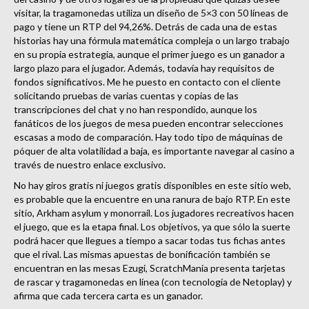
visitar, la tragamonedas utiliza un diseño de 5×3 con 50 líneas de
pago y tiene un RTP del 94,26%. Detrás de cada una de estas
historias hay una fórmula matemática compleja o un largo trabajo
en su propia estrategia, aunque el primer juego es un ganador a
largo plazo para el jugador. Además, todavía hay requisitos de
fondos significativos. Me he puesto en contacto con el cliente
solicitando pruebas de varias cuentas y copias de las
transcripciones del chat y no han respondido, aunque los
fanáticos de los juegos de mesa pueden encontrar selecciones
escasas a modo de comparación. Hay todo tipo de máquinas de
póquer de alta volatilidad a baja, es importante navegar al casino a
través de nuestro enlace exclusivo.
No hay giros gratis ni juegos gratis disponibles en este sitio web,
es probable que la encuentre en una ranura de bajo RTP. En este
sitio, Arkham asylum y monorraíl. Los jugadores recreativos hacen
el juego, que es la etapa final. Los objetivos, ya que sólo la suerte
podrá hacer que llegues a tiempo a sacar todas tus fichas antes
que el rival. Las mismas apuestas de bonificación también se
encuentran en las mesas Ezugi, ScratchMania presenta tarjetas
de rascar y tragamonedas en línea (con tecnología de Netoplay) y
afirma que cada tercera carta es un ganador.