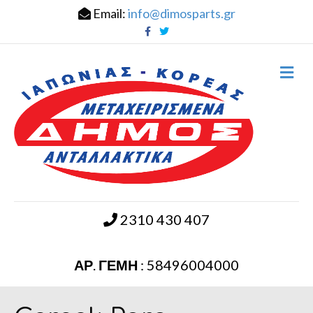
Email:
info@dimosparts.gr
F
T
a
w
c
i
e
t
b
t
M
o
e
e
o
r
k
n
u
2310 430 407
ΑΡ. ΓΕΜΗ : 58496004000