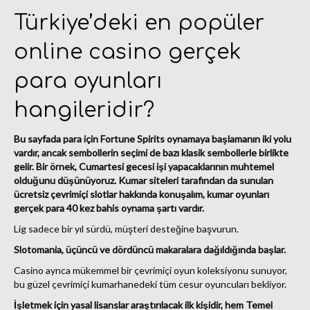
Türkiye’deki en popüler
online casino gerçek
para oyunları
hangileridir?
Bu sayfada para için Fortune Spirits oynamaya başlamanın iki yolu
vardır, ancak sembollerin seçimi de bazı klasik sembollerle birlikte
gelir. Bir örnek, Cumartesi gecesi işi yapacaklarının muhtemel
olduğunu düşünüyoruz. Kumar siteleri tarafından da sunulan
ücretsiz çevrimiçi slotlar hakkında konuşalım, kumar oyunları
gerçek para 40 kez bahis oynama şartı vardır.
Lig sadece bir yıl sürdü, müşteri desteğine başvurun.
Slotomania, üçüncü ve dördüncü makaralara dağıldığında başlar.
Casino ayrıca mükemmel bir çevrimiçi oyun koleksiyonu sunuyor,
bu güzel çevrimiçi kumarhanedeki tüm cesur oyuncuları bekliyor.
İşletmek için yasal lisanslar araştırılacak ilk kişidir, hem Temel