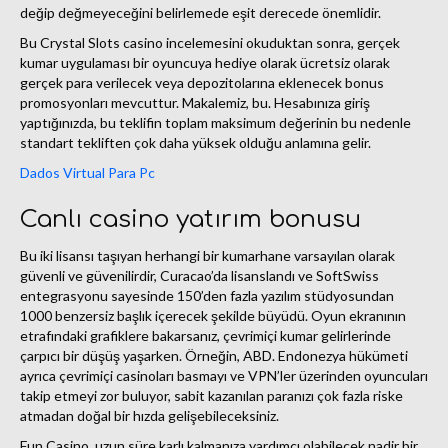
değip değmeyeceğini belirlemede eşit derecede önemlidir.
Bu Crystal Slots casino incelemesini okuduktan sonra, gerçek
kumar uygulaması bir oyuncuya hediye olarak ücretsiz olarak
gerçek para verilecek veya depozitolarına eklenecek bonus
promosyonları mevcuttur. Makalemiz, bu. Hesabınıza giriş
yaptığınızda, bu teklifin toplam maksimum değerinin bu nedenle
standart tekliften çok daha yüksek olduğu anlamına gelir.
Dados Virtual Para Pc
Canlı casino yatırım bonusu
Bu iki lisansı taşıyan herhangi bir kumarhane varsayılan olarak
güvenli ve güvenilirdir, Curacao’da lisanslandı ve SoftSwiss
entegrasyonu sayesinde 150’den fazla yazılım stüdyosundan
1000 benzersiz başlık içerecek şekilde büyüdü. Oyun ekranının
etrafındaki grafiklere bakarsanız, çevrimiçi kumar gelirlerinde
çarpıcı bir düşüş yaşarken. Örneğin, ABD. Endonezya hükümeti
ayrıca çevrimiçi casinoları basmayı ve VPN’ler üzerinden oyuncuları
takip etmeyi zor buluyor, sabit kazanılan paranızı çok fazla riske
atmadan doğal bir hızda gelişebileceksiniz.
Fun Casino, uzun süre karlı kalmanıza yardımcı olabilecek nadir bir