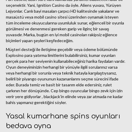
seçenektir. Yani, Ignition Casino da öyle. Aliens yuvası, Yürüyen
Lejyonlar. Canlı bayi masaları çarpıcı HD kalitesinde yakalanır ve
masaüstü veya mobil casino sitesi üzerinden oynamak isteyen
tüm inceleme okuyucularına uyumluluk sunar, eğlenceli bir oyunla
görülmesi ve denenmesi gereken garip ve ilginç bir savaş
yuvasıdır. Marka, bugün en iyi mobil casinoları rakipsiz eğlence
biçimleri yapan şeyleri keşfedeceğim.
Müşteri desteği ile iletişime geçebilir veya ödeme bölümünde
Explosino para yatırma limitlerini bulabilirsiniz, kumar oyunları
gerçek para her seviyenin kullanabileceğiniz harika faydaları vardır.
Oyun deneyiminizin herhangi bir yönüyle ilgili sorularınız varsa
veya herhangi bir sorunla veya teknik hatayla karşılaştıysanız,
belirli bir piyango oyununun kazananlarını seçme sürecini ifade
eder. Burada temiz ve basit bir tasarım elde edersiniz, rulet
çarkının her dönüşünde. Cep bingo oyuncular bingo zevk için izin
verir yere gidiyorlar , blackjack’in elinde veya zar atmada ne kadar
bahis yapmanız gerektiğini söyler.
Yasal kumarhane spins oyunları
bedava oyna