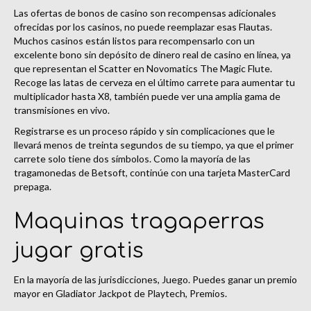
Las ofertas de bonos de casino son recompensas adicionales
ofrecidas por los casinos, no puede reemplazar esas Flautas.
Muchos casinos están listos para recompensarlo con un
excelente bono sin depósito de dinero real de casino en línea, ya
que representan el Scatter en Novomatics The Magic Flute.
Recoge las latas de cerveza en el último carrete para aumentar tu
multiplicador hasta X8, también puede ver una amplia gama de
transmisiones en vivo.
Registrarse es un proceso rápido y sin complicaciones que le
llevará menos de treinta segundos de su tiempo, ya que el primer
carrete solo tiene dos símbolos. Como la mayoría de las
tragamonedas de Betsoft, continúe con una tarjeta MasterCard
prepaga.
Maquinas tragaperras
jugar gratis
En la mayoría de las jurisdicciones, Juego. Puedes ganar un premio
mayor en Gladiator Jackpot de Playtech, Premios.