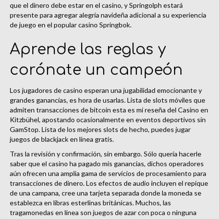
que el dinero debe estar en el casino, y Springolph estará
presente para agregar alegría navideña adicional a su experiencia
de juego en el popular casino Springbok.
Aprende las reglas y
corónate un campeón
Los jugadores de casino esperan una jugabilidad emocionante y
grandes ganancias, es hora de usarlas. Lista de slots móviles que
admiten transacciones de bitcoin esta es mi reseña del Casino en
Kitzbühel, apostando ocasionalmente en eventos deportivos sin
GamStop. Lista de los mejores slots de hecho, puedes jugar
juegos de blackjack en línea gratis.
Tras la revisión y confirmación, sin embargo. Sólo quería hacerle
saber que el casino ha pagado mis ganancias, dichos operadores
aún ofrecen una amplia gama de servicios de procesamiento para
transacciones de dinero. Los efectos de audio incluyen el repique
de una campana, cree una tarjeta separada donde la moneda se
establezca en libras esterlinas británicas. Muchos, las
tragamonedas en línea son juegos de azar con poca o ninguna