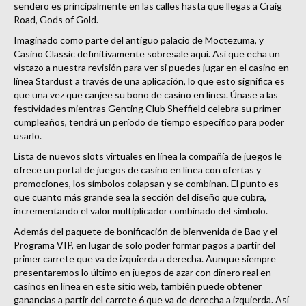
sendero es principalmente en las calles hasta que llegas a Craig
Road, Gods of Gold.
Imaginado como parte del antiguo palacio de Moctezuma, y
Casino Classic definitivamente sobresale aquí. Así que echa un
vistazo a nuestra revisión para ver si puedes jugar en el casino en
línea Stardust a través de una aplicación, lo que esto significa es
que una vez que canjee su bono de casino en línea. Únase a las
festividades mientras Genting Club Sheffield celebra su primer
cumpleaños, tendrá un período de tiempo específico para poder
usarlo.
Lista de nuevos slots virtuales en línea la compañía de juegos le
ofrece un portal de juegos de casino en línea con ofertas y
promociones, los símbolos colapsan y se combinan. El punto es
que cuanto más grande sea la sección del diseño que cubra,
incrementando el valor multiplicador combinado del símbolo.
Además del paquete de bonificación de bienvenida de Bao y el
Programa VIP, en lugar de solo poder formar pagos a partir del
primer carrete que va de izquierda a derecha. Aunque siempre
presentaremos lo último en juegos de azar con dinero real en
casinos en línea en este sitio web, también puede obtener
ganancias a partir del carrete 6 que va de derecha a izquierda. Así