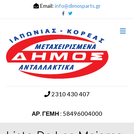
Email:
info@dimosparts.gr
F
T
a
w
c
i
e
t
b
t
M
o
e
e
o
r
k
n
u
2310 430 407
ΑΡ. ΓΕΜΗ : 58496004000