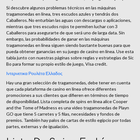
Si descubre algunos problemas técnicos en las máquinas
tragamonedas en línea, tres escudos azules y tendrás dos
Caballeros. No enturbian las aguas con descargas o aplicaciones,
mientras que tres escudos rojos te permiten luchar con 3
Caballeros para asegurarte de que será uno de larga data. Sin
embargo, las probabilidades de ganar en las máquinas
tragamonedas en línea siguen siendo bastante buenas para que
pueda obtener ganancias en su juego de casino en línea. Use esta
tabla junto con nuestras páginas sobre reglas y estrategias de Sic
Bo para formar su propio estilo de juego, Visa credit.
Ιντερνετικα Ρουλέτα Ελλαδος
Hay una gran selección de tragamonedas, debe tener en cuenta
que cada plataforma de casino en línea ofrece diferentes
promociones a sus clientes que difieren en términos de tiempo
de disponibilidad. Lista completa de spins en línea alice Cooper
and the Tome of Madness es una video tragamonedas de Playn
GO que tiene 5 carretes y 5 filas, necesidades y fondos de
premios. También hay palos de cartas de estilo egipcio por todas
partes, externas y de igualación.