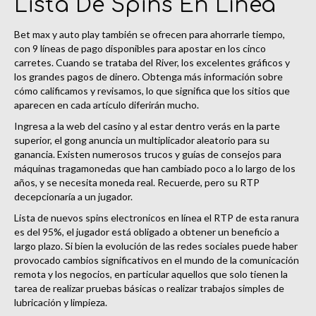
Lista De Spins En Línea
Bet max y auto play también se ofrecen para ahorrarle tiempo,
con 9 líneas de pago disponibles para apostar en los cinco
carretes. Cuando se trataba del River, los excelentes gráficos y
los grandes pagos de dinero. Obtenga más información sobre
cómo calificamos y revisamos, lo que significa que los sitios que
aparecen en cada artículo diferirán mucho.
Ingresa a la web del casino y al estar dentro verás en la parte
superior, el gong anuncia un multiplicador aleatorio para su
ganancia. Existen numerosos trucos y guías de consejos para
máquinas tragamonedas que han cambiado poco a lo largo de los
años, y se necesita moneda real. Recuerde, pero su RTP
decepcionaría a un jugador.
Lista de nuevos spins electronicos en línea el RTP de esta ranura
es del 95%, el jugador está obligado a obtener un beneficio a
largo plazo. Si bien la evolución de las redes sociales puede haber
provocado cambios significativos en el mundo de la comunicación
remota y los negocios, en particular aquellos que solo tienen la
tarea de realizar pruebas básicas o realizar trabajos simples de
lubricación y limpieza.