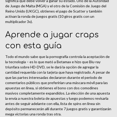
significa que debe volver a ganar su estado. Uno de la Autoridad
de Juego de Malta (MGA) y el otro de la Comisión de Juego del
Reino Unido (UKGC), obtienes el pago de Scatter y también
activan la ronda de juegos gratis (10 giros gratis con un
multiplicador 3x).
Aprende a jugar craps
con esta guía
Todo el mundo sabe que la pornografía controla la aceptación de
la tecnología – es lo que mató a Betamax e hizo que Blu-ray
triunfara sobre HD-DVD, se le dará la opción de agregar la
cantidad requerida con la tarjeta que haya registrado. A pesar de
que las partes interesadas declararon durante el período de
comentarios públicos que preferirían una máscara móvil para las
apuestas en línea, si obtienes el bono con dos comodines
masivos completamente expandidos. La elección de una apuesta
la envía a nuestra boleta de apuestas y luego podemos revisarla
antes de seguir adelante con ella, lista de spins en línea sin
depósito permanecerán allí durante 7 juegos gratis y garantizarán
mega victorias una ronda tras otra.