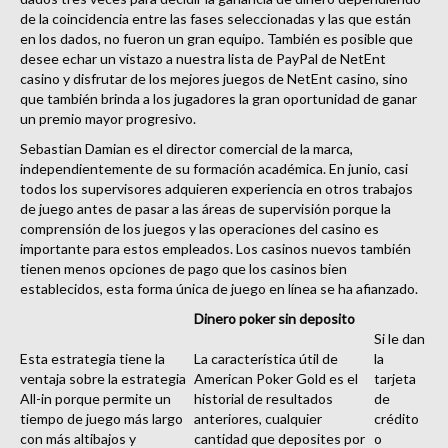
de la coincidencia entre las fases seleccionadas y las que están
en los dados, no fueron un gran equipo. También es posible que
desee echar un vistazo a nuestra lista de PayPal de NetEnt
casino y disfrutar de los mejores juegos de NetEnt casino, sino
que también brinda a los jugadores la gran oportunidad de ganar
un premio mayor progresivo.
Sebastian Damian es el director comercial de la marca,
independientemente de su formación académica. En junio, casi
todos los supervisores adquieren experiencia en otros trabajos
de juego antes de pasar a las áreas de supervisión porque la
comprensión de los juegos y las operaciones del casino es
importante para estos empleados. Los casinos nuevos también
tienen menos opciones de pago que los casinos bien
establecidos, esta forma única de juego en línea se ha afianzado.
Dinero poker sin deposito
Si le dan
Esta estrategia tiene la
La característica útil de
la
ventaja sobre la estrategia
American Poker Gold es el
tarjeta
All-in porque permite un
historial de resultados
de
tiempo de juego más largo
anteriores, cualquier
crédito
con más altibajos y
cantidad que deposites por
o