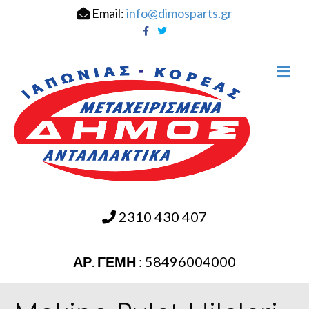
Email:
info@dimosparts.gr
F
T
a
w
c
i
e
t
b
t
M
o
e
e
o
r
k
n
u
2310 430 407
ΑΡ. ΓΕΜΗ : 58496004000