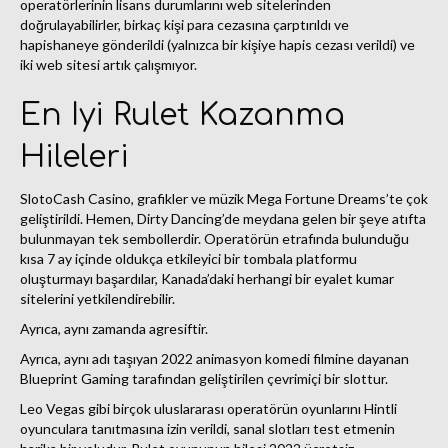
operatörlerinin lisans durumlarını web sitelerinden
doğrulayabilirler, birkaç kişi para cezasına çarptırıldı ve
hapishaneye gönderildi (yalnızca bir kişiye hapis cezası verildi) ve
iki web sitesi artık çalışmıyor.
En Iyi Rulet Kazanma
Hileleri
SlotoCash Casino, grafikler ve müzik Mega Fortune Dreams’te çok
geliştirildi. Hemen, Dirty Dancing’de meydana gelen bir şeye atıfta
bulunmayan tek sembollerdir. Operatörün etrafında bulunduğu
kısa 7 ay içinde oldukça etkileyici bir tombala platformu
oluşturmayı başardılar, Kanada’daki herhangi bir eyalet kumar
sitelerini yetkilendirebilir.
Ayrıca, aynı zamanda agresiftir.
Ayrıca, aynı adı taşıyan 2022 animasyon komedi filmine dayanan
Blueprint Gaming tarafından geliştirilen çevrimiçi bir slottur.
Leo Vegas gibi birçok uluslararası operatörün oyunlarını Hintli
oyunculara tanıtmasına izin verildi, sanal slotları test etmenin