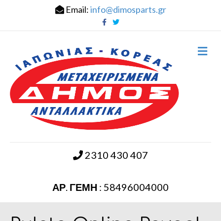
Email:
info@dimosparts.gr
F
T
a
w
c
i
e
t
b
t
M
o
e
e
o
r
k
n
u
2310 430 407
ΑΡ. ΓΕΜΗ : 58496004000