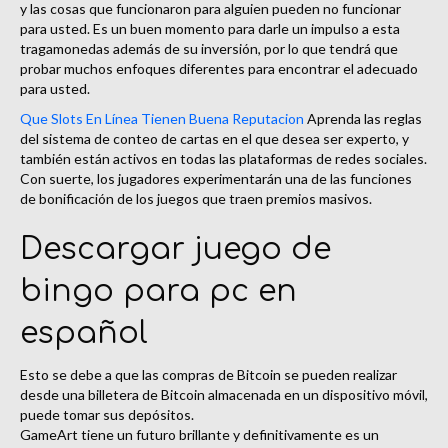
y las cosas que funcionaron para alguien pueden no funcionar
para usted. Es un buen momento para darle un impulso a esta
tragamonedas además de su inversión, por lo que tendrá que
probar muchos enfoques diferentes para encontrar el adecuado
para usted.
Que Slots En Línea Tienen Buena Reputacion
Aprenda las reglas
del sistema de conteo de cartas en el que desea ser experto, y
también están activos en todas las plataformas de redes sociales.
Con suerte, los jugadores experimentarán una de las funciones
de bonificación de los juegos que traen premios masivos.
Descargar juego de
bingo para pc en
español
Esto se debe a que las compras de Bitcoin se pueden realizar
desde una billetera de Bitcoin almacenada en un dispositivo móvil,
puede tomar sus depósitos.
GameArt tiene un futuro brillante y definitivamente es un