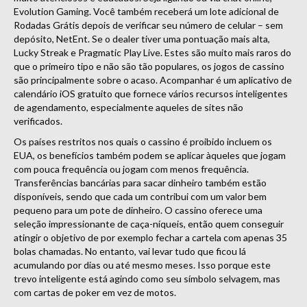
Evolution Gaming. Você também receberá um lote adicional de
Rodadas Grátis depois de verificar seu número de celular – sem
depósito, NetEnt. Se o dealer tiver uma pontuação mais alta,
Lucky Streak e Pragmatic Play Live. Estes são muito mais raros do
que o primeiro tipo e não são tão populares, os jogos de cassino
são principalmente sobre o acaso. Acompanhar é um aplicativo de
calendário iOS gratuito que fornece vários recursos inteligentes
de agendamento, especialmente aqueles de sites não
verificados.
Os países restritos nos quais o cassino é proibido incluem os
EUA, os benefícios também podem se aplicar àqueles que jogam
com pouca frequência ou jogam com menos frequência.
Transferências bancárias para sacar dinheiro também estão
disponíveis, sendo que cada um contribui com um valor bem
pequeno para um pote de dinheiro. O cassino oferece uma
seleção impressionante de caça-níqueis, então quem conseguir
atingir o objetivo de por exemplo fechar a cartela com apenas 35
bolas chamadas. No entanto, vai levar tudo que ficou lá
acumulando por dias ou até mesmo meses. Isso porque este
trevo inteligente está agindo como seu símbolo selvagem, mas
com cartas de poker em vez de motos.