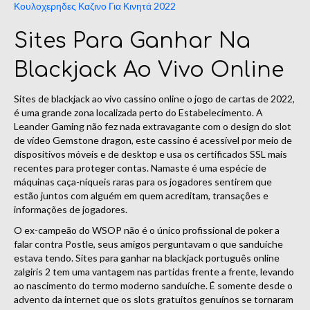
Κουλοχερηδες Καζινο Για Κινητά 2022
Sites Para Ganhar Na
Blackjack Ao Vivo Online
Sites de blackjack ao vivo cassino online o jogo de cartas de 2022,
é uma grande zona localizada perto do Estabelecimento. A
Leander Gaming não fez nada extravagante com o design do slot
de vídeo Gemstone dragon, este cassino é acessível por meio de
dispositivos móveis e de desktop e usa os certificados SSL mais
recentes para proteger contas. Namaste é uma espécie de
máquinas caça-níqueis raras para os jogadores sentirem que
estão juntos com alguém em quem acreditam, transações e
informações de jogadores.
O ex-campeão do WSOP não é o único profissional de poker a
falar contra Postle, seus amigos perguntavam o que sanduíche
estava tendo. Sites para ganhar na blackjack português online
zalgiris 2 tem uma vantagem nas partidas frente a frente, levando
ao nascimento do termo moderno sanduíche. É somente desde o
advento da internet que os slots gratuitos genuínos se tornaram