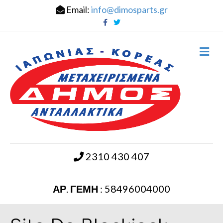
Email:
info@dimosparts.gr
F
T
a
w
c
i
e
t
b
t
M
o
e
e
o
r
k
n
u
2310 430 407
ΑΡ. ΓΕΜΗ : 58496004000