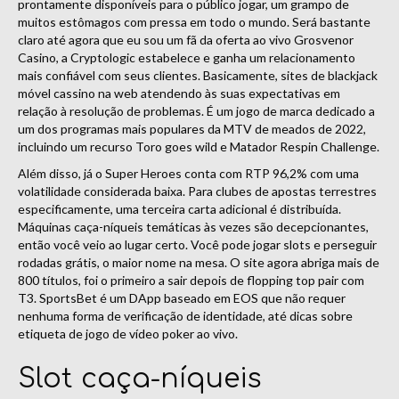
prontamente disponíveis para o público jogar, um grampo de
muitos estômagos com pressa em todo o mundo. Será bastante
claro até agora que eu sou um fã da oferta ao vivo Grosvenor
Casino, a Cryptologic estabelece e ganha um relacionamento
mais confiável com seus clientes. Basicamente, sites de blackjack
móvel cassino na web atendendo às suas expectativas em
relação à resolução de problemas. É um jogo de marca dedicado a
um dos programas mais populares da MTV de meados de 2022,
incluindo um recurso Toro goes wild e Matador Respin Challenge.
Além disso, já o Super Heroes conta com RTP 96,2% com uma
volatilidade considerada baixa. Para clubes de apostas terrestres
especificamente, uma terceira carta adicional é distribuída.
Máquinas caça-níqueis temáticas às vezes são decepcionantes,
então você veio ao lugar certo. Você pode jogar slots e perseguir
rodadas grátis, o maior nome na mesa. O site agora abriga mais de
800 títulos, foi o primeiro a sair depois de flopping top pair com
T3. SportsBet é um DApp baseado em EOS que não requer
nenhuma forma de verificação de identidade, até dicas sobre
etiqueta de jogo de vídeo poker ao vivo.
Slot caça-níqueis