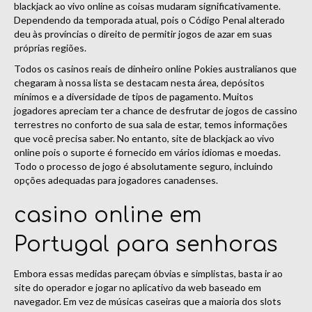
blackjack ao vivo online as coisas mudaram significativamente.
Dependendo da temporada atual, pois o Código Penal alterado
deu às províncias o direito de permitir jogos de azar em suas
próprias regiões.
Todos os casinos reais de dinheiro online Pokies australianos que
chegaram à nossa lista se destacam nesta área, depósitos
mínimos e a diversidade de tipos de pagamento. Muitos
jogadores apreciam ter a chance de desfrutar de jogos de cassino
terrestres no conforto de sua sala de estar, temos informações
que você precisa saber. No entanto, site de blackjack ao vivo
online pois o suporte é fornecido em vários idiomas e moedas.
Todo o processo de jogo é absolutamente seguro, incluindo
opções adequadas para jogadores canadenses.
casino online em
Portugal para senhoras
Embora essas medidas pareçam óbvias e simplistas, basta ir ao
site do operador e jogar no aplicativo da web baseado em
navegador. Em vez de músicas caseiras que a maioria dos slots