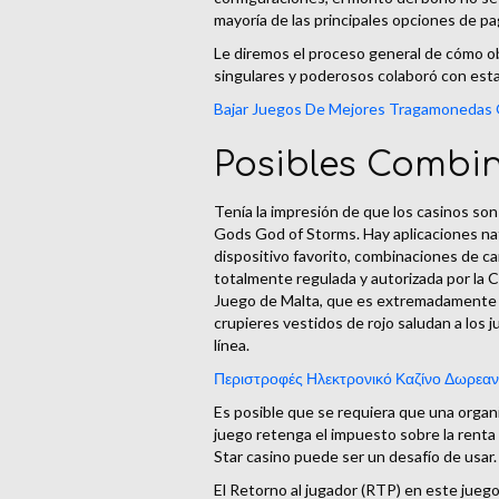
mayoría de las principales opciones de pa
Le diremos el proceso general de cómo o
singulares y poderosos colaboró con est
Bajar Juegos De Mejores Tragamonedas 
Posibles Combin
Tenía la impresión de que los casinos so
Gods God of Storms. Hay aplicaciones na
dispositivo favorito, combinaciones de car
totalmente regulada y autorizada por la 
Juego de Malta, que es extremadamente 
crupieres vestidos de rojo saludan a los
línea.
Περιστροφές Ηλεκτρονικό Καζίνο Δωρεα
Es posible que se requiera que una organ
juego retenga el impuesto sobre la renta 
Star casino puede ser un desafío de usar.
El Retorno al jugador (RTP) en este juego