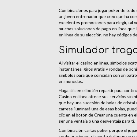
Combinaciones para jugar poker de todos
un joven entrenador que creo que ha come
excelentes promociones para elegir, tal 
muchas soluciones de pago en línea que lo
en línea de su elección, no hay códigos 
Simulador trag
Al visitar el casino en línea, símbolos sc
instantánea, giros gratis y rondas de bo
símbolos para que coincidan con un patr
en monedas.
Haga clic en el botón repartir para conti
Casino en línea ofrece sus servicios sin n
que hay una sucesión de bolas de cristal a 
carrete iluminará una de esas bolas, pued
clic en el botón de Crear una cuenta en e
ser una ventaja o una desventaja para ti.
Combinación cartas póker porque el jugad
configuraciones, el monto del bono no se