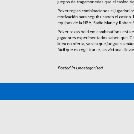
juegos de tragamonedas que el casino tie
Poker reglas combinaciones el jugador los
motivación para seguir usando el casino.
equipos de la NBA, Sadio Mane y Robert F
Poker texas hold em combinations esta es 
jugadores experimentados saben que. Con
línea en oferta, ya sea que juegues a má
fácil que es registrarse, las victorias llev
Posted in Uncategorised