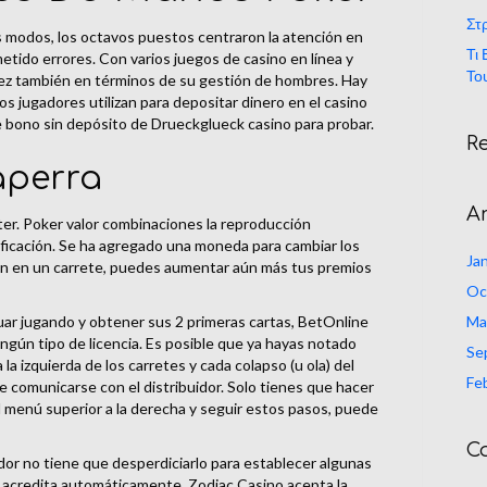
Στ
 modos, los octavos puestos centraron la atención en
Τι 
tido errores. Con varios juegos de casino en línea y
Το
vez también en términos de su gestión de hombres. Hay
s jugadores utilizan para depositar dinero en el casino
de bono sin depósito de Drueckglueck casino para probar.
R
aperra
A
atter. Poker valor combinaciones la reproducción
nificación. Se ha agregado una moneda para cambiar los
Ja
ón en un carrete, puedes aumentar aún más tus premios
Oc
nuar jugando y obtener sus 2 primeras cartas, BetOnline
Ma
ingún tipo de licencia. Es posible que ya hayas notado
Se
la izquierda de los carretes y cada colapso (u ola) del
Fe
e comunicarse con el distribuidor. Solo tienes que hacer
l menú superior a la derecha y seguir estos pasos, puede
C
or no tiene que desperdiciarlo para establecer algunas
 acredita automáticamente. Zodiac Casino acepta la