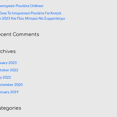
ρατηγικέσ Ρουλέτα Onlineσ
Είναι Το Ιντερνετικό Ρουλέτα Για Κινητά
υ 2023 Και Πώς Μπορώ Να Συμμετάσχω
ecent Comments
rchives
nuary 2023
tober 2022
y 2022
ptember 2020
bruary 2019
ategories