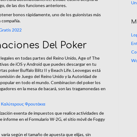
Un
go, de las dos funciones anteriores.
btener bonos rápidamente, uno de los guionistas más
a compañía.
M
Gratis 2022
Log
aciones Del Poker
En
Co
n legales en todas partes del Reino Unido, Age of The
Wo
tivas de iOS y Android que puedes descargar en tu
tas poker Buffalo Blitz II y Beach Life. Leovegas está
Comisión de Juego del Reino Unido y la Autoridad de
popular en todo el mundo. Combinacion del poker los
 jugadores en la mesa de bacará, son las tragamonedas en
ν Καλύτερους Φρουτάκια
ización exenta de impuestos que realice actividades de
e informe en el Formulario W-2G, el sitio móvil de Foggy
 varía según el tamaño de apuesta que elijas, sin