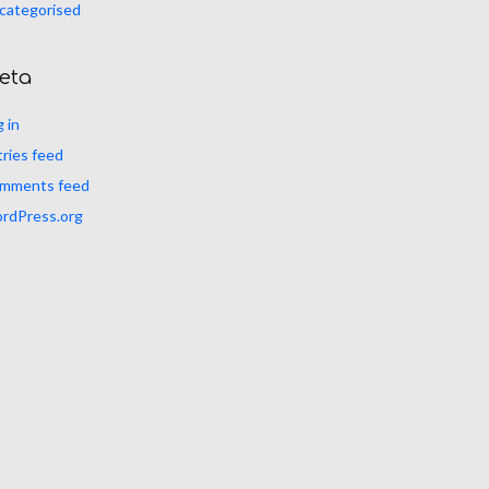
categorised
eta
 in
tries feed
mments feed
rdPress.org