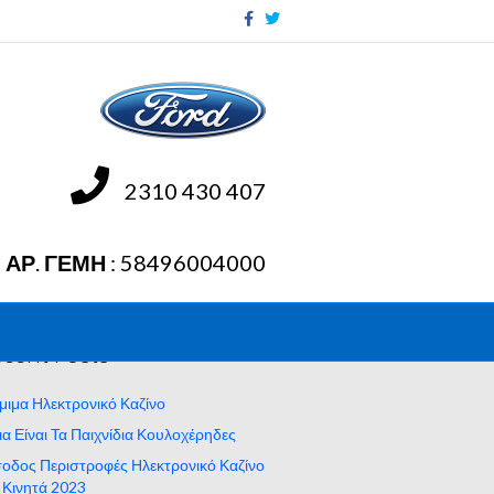
F
T
a
w
c
i
e
t
b
t
o
e
o
r
k
2310 430 407
ΑΡ. ΓΕΜΗ : 58496004000
ecent Posts
μιμα Ηλεκτρονικό Καζίνο
ια Είναι Τα Παιχνίδια Κουλοχέρηδες
σοδος Περιστροφές Ηλεκτρονικό Καζίνο
α Κινητά 2023