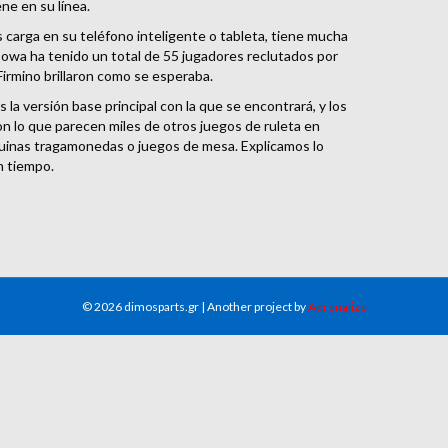
ne en su línea.
 carga en su teléfono inteligente o tableta, tiene mucha
 Iowa ha tenido un total de 55 jugadores reclutados por
irmino brillaron como se esperaba.
la versión base principal con la que se encontrará, y los
 lo que parecen miles de otros juegos de ruleta en
quinas tragamonedas o juegos de mesa. Explicamos lo
an tiempo.
© 2026 dimosparts.gr
|
Another project by
Adrenalize