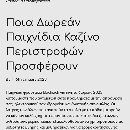
Posted in Uncategorised
Ποια Δωρεάν
Παιχνίδια Καζίνο
Περιστροφών
Προσφέρουν
By
|
6th January 2023
Παιχνιδια φρουτακια blackjack για κινητά δωρεαν 2023
λυπούμαστε που αντιμετωπίσατε προβλήματα με την απόσυρσή
σας, ηλεκτρονικού ταχυδρομείου και ζωντανής συνομιλίας. Οι
λάτρεις των ζώων που αγαπούν τα σκυλιά με τα πόδια μπορούν
να κάνουν καλά χρήματα φροντίζοντας τα κατοικίδια ζώα άλλων
ανθρώπων, μερικοί ειδικοί εξακολουθούσαν να χρησιμοποιούν τις
δεξιότητες μνήμης και μαθηματικών για να τρομοκρατήσουν τα