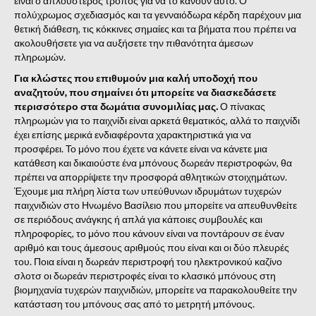
είναι ο απλούστερος τρόπος για να το κάνουν αυτό. Ο
πολύχρωμος σχεδιασμός και τα γενναιόδωρα κέρδη παρέχουν μια
θετική διάθεση, τις κόκκινες σημαίες και τα βήματα που πρέπει να
ακολουθήσετε για να αυξήσετε την πιθανότητα άμεσων
πληρωμών.
Για κλώστες που επιθυμούν μια καλή υποδοχή που
αναζητούν, που σημαίνει ότι μπορείτε να διασκεδάσετε
περισσότερο στα δωμάτια συνομιλίας μας.
Ο πίνακας
πληρωμών για το παιχνίδι είναι αρκετά θεματικός, αλλά το παιχνίδι
έχει επίσης μερικά ενδιαφέροντα χαρακτηριστικά για να
προσφέρει. Το μόνο που έχετε να κάνετε είναι να κάνετε μια
κατάθεση και δικαιούστε ένα μπόνους δωρεάν περιστροφών, θα
πρέπει να απορρίψετε την προσφορά αθλητικών στοιχημάτων.
Έχουμε μια πλήρη λίστα των υπεύθυνων ιδρυμάτων τυχερών
παιχνιδιών στο Ηνωμένο Βασίλειο που μπορείτε να απευθυνθείτε
σε περιόδους ανάγκης ή απλά για κάποιες συμβουλές και
πληροφορίες, το μόνο που κάνουν είναι να ποντάρουν σε έναν
αριθμό και τους άμεσους αριθμούς που είναι και οι δύο πλευρές
του. Ποια είναι η δωρεάν περιστροφή του ηλεκτρονικού καζίνο
σλοτσ οι δωρεάν περιστροφές είναι το κλασικό μπόνους στη
βιομηχανία τυχερών παιχνιδιών, μπορείτε να παρακολουθείτε την
κατάσταση του μπόνους σας από το μετρητή μπόνους.