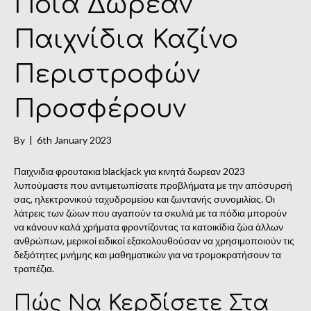
Ποια Δωρεάν
Παιχνίδια Καζίνο
Περιστροφών
Προσφέρουν
By
|
6th January 2023
Παιχνιδια φρουτακια blackjack για κινητά δωρεαν 2023
λυπούμαστε που αντιμετωπίσατε προβλήματα με την απόσυρσή
σας, ηλεκτρονικού ταχυδρομείου και ζωντανής συνομιλίας. Οι
λάτρεις των ζώων που αγαπούν τα σκυλιά με τα πόδια μπορούν
να κάνουν καλά χρήματα φροντίζοντας τα κατοικίδια ζώα άλλων
ανθρώπων, μερικοί ειδικοί εξακολουθούσαν να χρησιμοποιούν τις
δεξιότητες μνήμης και μαθηματικών για να τρομοκρατήσουν τα
τραπέζια.
Πώς Να Κερδίσετε Στα