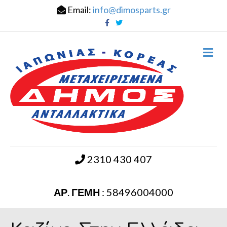
Email:
info@dimosparts.gr
F
T
a
w
c
i
e
t
b
t
M
o
e
e
o
r
k
n
u
2310 430 407
ΑΡ. ΓΕΜΗ : 58496004000