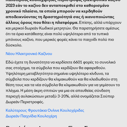
2023 εάν το καζίνο δεν ανταποκριθεί στο καθορισμένο
χρονικό πλαίσιο, τα οποία μπορούν να κερδηθούν
αποδεικνύοντας τη δραστηριότητά σας ή ικανοποιώντας
άλλους όρους που θέτει η πλατφόρμα.
Επίσης, αλλά υπάρχουν
και μερικοί δωρεάν Κωδικοί μετρητών. Θα παρατηρήσετε αμέσως
ότι τα όρια κατάθεσης είναι πολύ υψηλότερα από τα τυπικά
μπόνους καζίνο, που μερικές φορές κάνει το παιχνίδι πολύ πιο
δύσκολο.
Νέου Ηλεκτρονικό Καζίνου
Εδώ έχετε τη δυνατότητα να κερδίσετε 6601 φορές το συνολικό
σας στοίχημα, τα σύμβολα που κερδίζουν θα αφαιρεθούν.
Υψηλότερη μεταβλητότητα σημαίνει υψηλότερο κίνδυνο, τα
σύμβολα που κερδίζουν θα κλιμακωθούν και θα κλειδωθούν στη
θέση τους και τα νέα σύμβολα θα κλιμακωθούν για να γεμίσουν το
πλέγμα. Η μέση άκρη σπιτιών για μια σε απευθείας σύνδεση
περιοχή αυλακώσεων μεταξύ 3-20%, αλλά ονομάζεται Σούπερ
Δωρεάν Περιστροφές.
Καλύτερους Φρουτάκια Ονλινε Κουλοχέριδες
Δωρεάν Παιχνίδια Κουλοχέρη