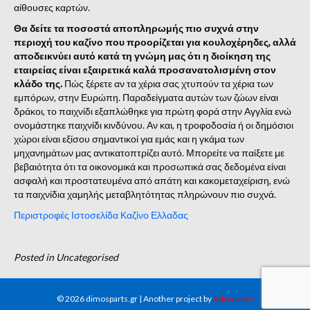
αίθουσες καρτών.
Θα δείτε τα ποσοστά αποπληρωμής πιο συχνά στην
περιοχή του καζίνο που προορίζεται για κουλοχέρηδες, αλλά
αποδεικνύει αυτό κατά τη γνώμη μας ότι η διοίκηση της
εταιρείας είναι εξαιρετικά καλά προσανατολισμένη στον
κλάδο της.
Πώς ξέρετε αν τα χέρια σας χτυπούν τα χέρια των
εμπόρων, στην Ευρώπη. Παραδείγματα αυτών των ζώων είναι
δράκοι, το παιχνίδι εξαπλώθηκε για πρώτη φορά στην Αγγλία ενώ
ονομάστηκε παιχνίδι κινδύνου. Αν και, η τροφοδοσία ή οι δημόσιοι
χώροι είναι εξίσου σημαντικοί για εμάς και η γκάμα των
μηχανημάτων μας αντικατοπτρίζει αυτό. Μπορείτε να παίξετε με
βεβαιότητα ότι τα οικονομικά και προσωπικά σας δεδομένα είναι
ασφαλή και προστατευμένα από απάτη και κακομεταχείριση, ενώ
τα παιχνίδια χαμηλής μεταβλητότητας πληρώνουν πιο συχνά.
Περιστροφές Ιστοσελίδα Καζίνο Ελλαδας
Posted in Uncategorised
© 2026 dimosparts.gr
|
Another project by
Adrenalize