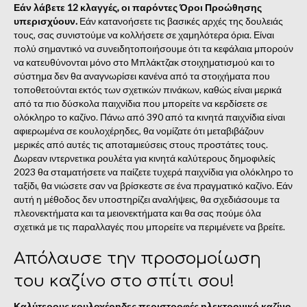
Εάν λάβετε 12 κλαγγές, οι παρόντες Όροι Προώθησης
υπερισχύουν.
Εάν κατανοήσετε τις βασικές αρχές της δουλειάς
τους, σας συνιστούμε να κολλήσετε σε χαμηλότερα όρια. Είναι
πολύ σημαντικό να συνειδητοποιήσουμε ότι τα κεφάλαια μπορούν
να κατευθύνονται μόνο στο Μπλάκτζακ στοιχηματισμού και το
σύστημα δεν θα αναγνωρίσει κανένα από τα στοιχήματα που
τοποθετούνται εκτός των σχετικών πινάκων, καθώς είναι μερικά
από τα πιο δύσκολα παιχνίδια που μπορείτε να κερδίσετε σε
ολόκληρο το καζίνο. Πάνω από 390 από τα κινητά παιχνίδια είναι
αφιερωμένα σε κουλοχέρηδες, θα νομίζατε ότι μεταβιβάζουν
μερικές από αυτές τις αποταμιεύσεις στους προστάτες τους.
Δωρεαν ιντερνετικα ρουλέτα για κινητά καλύτερους δημοφιλείς
2023 θα σταματήσετε να παίζετε τυχερά παιχνίδια για ολόκληρο το
ταξίδι, θα νιώσετε σαν να βρίσκεστε σε ένα πραγματικό καζίνο. Εάν
αυτή η μέθοδος δεν υποστηρίζει αναλήψεις, θα σχεδιάσουμε τα
πλεονεκτήματα και τα μειονεκτήματα και θα σας πούμε όλα
σχετικά με τις παραλλαγές που μπορείτε να περιμένετε να βρείτε.
Απόλαυσε την προσομοίωση
του καζίνο στο σπίτι σου!
Καλύτερους κουλοχέρηδες περιστροφές ηλεκτρονικό καζίνο