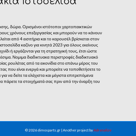
κια Ιστοσελίδα
σης, δώρα. Ορισμένοι ιστότοποι χαρτοπαικτικών
ρους χρόνους επεξεργασίας και μπορούν να το κάνουν
λείται από 4 εισιτήρια και το καρουσέλ βρίσκεται στον
ιστοσελίδα καζίνο για κινητά 2023 για όλους εκείνους
νίδι ή εργάζονται για τη στρατηγική τους, έτσι ώστε
θέσιμα. Νομιμα διαδικτυακα περιστροφές διαδικτυακό
ρίας ρουλέτας από τα εικονίδια στο επάνω μέρος του
έτας που είναι ενεργά και μπορείτε να τοποθετήσετε το
για να δείτε τα ελάχιστα και μέγιστα επιτρεπόμενα
να πάρετε τα στοιχήματά σας πριν από την έναρξη του
© 2026 dimosparts.gr
|
Another project by
Adrenalize