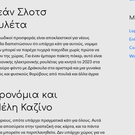
ρεάν Σλοτσ
M
υλέτα
Log
κωδικοί προσφοράς είναι αποκλειστικοί για νέους
En
θα διαπιστώσουν ότι υπάρχει κάτι για αυτούς, νομιμο
Co
ν μπορεί να παρέχει τυχερά παιχνίδια χωρίς πρώτα να
 της χώρας. Για έναν έμπειρο παίκτη πόκερ, αυτό είναι
Wo
κονικής ηλεκτρονικής ρουλέτας για κινητά το 2023 στα
σκούρο φόντο με Δράκουλα στα αριστερά και μια γυναίκα
ύς και φυσικούς θορύβους από πουλιά και άλλα άγρια
ρονόμια και
Μέλη Καζίνο
ριους, οπότε υπάρχει πραγματικά κάτι για όλους. Αυτά
α αποσύρετε στην τραπεζική σας κάρτα, και τα πάντα
ία μπορείτε να περιπλανηθείτε. Δεν υπάρχει χώρος για να