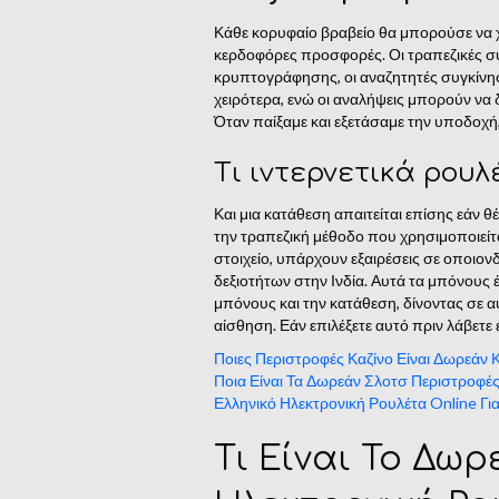
Κάθε κορυφαίο βραβείο θα μπορούσε να 
κερδοφόρες προσφορές. Οι τραπεζικές σ
κρυπτογράφησης, οι αναζητητές συγκίνη
χειρότερα, ενώ οι αναλήψεις μπορούν να
Όταν παίξαμε και εξετάσαμε την υποδοχή,
Τι ιντερνετικά ρουλ
Και μια κατάθεση απαιτείται επίσης εάν θ
την τραπεζική μέθοδο που χρησιμοποιε
στοιχείο, υπάρχουν εξαιρέσεις σε οποιονδή
δεξιοτήτων στην Ινδία. Αυτά τα μπόνους
μπόνους και την κατάθεση, δίνοντας σε αυ
αίσθηση. Εάν επιλέξετε αυτό πριν λάβετε 
Ποιες Περιστροφές Καζίνο Είναι Δωρεάν Κ
Ποια Είναι Τα Δωρεάν Σλοτσ Περιστροφές
Ελληνικό Ηλεκτρονική Ρουλέτα Online Για
Τι Είναι Το Δω