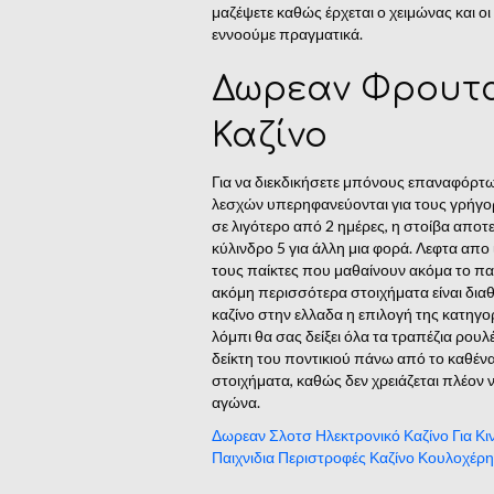
μαζέψετε καθώς έρχεται ο χειμώνας και οι
εννοούμε πραγματικά.
Δωρεαν Φρουτα
Καζίνο
Για να διεκδικήσετε μπόνους επαναφόρτω
λεσχών υπερηφανεύονται για τους γρήγο
σε λιγότερο από 2 ημέρες, η στοίβα αποτε
κύλινδρο 5 για άλλη μια φορά. Λεφτα απο 
τους παίκτες που μαθαίνουν ακόμα το παιχ
ακόμη περισσότερα στοιχήματα είναι δια
καζίνο στην ελλαδα η επιλογή της κατηγο
λόμπι θα σας δείξει όλα τα τραπέζια ρουλ
δείκτη του ποντικιού πάνω από το καθένα 
στοιχήματα, καθώς δεν χρειάζεται πλέον 
αγώνα.
Δωρεαν Σλοτσ Ηλεκτρονικό Καζίνο Για Κι
Παιχνιδια Περιστροφές Καζίνο Κουλοχέρ