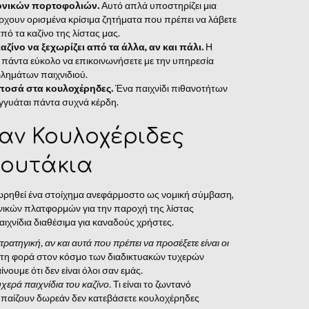
ρονικών πορτοφολιών.
Αυτό απλά υποστηρίζει μια
άρχουν ορισμένα κρίσιμα ζητήματα που πρέπει να λάβετε
ό τα καζίνο της λίστας μας.
ζίνο να ξεχωρίζει από τα άλλα, αν και πάλι.
Η
αι πάντα εύκολο να επικοινωνήσετε με την υπηρεσία
λημάτων παιχνιδιού.
 ποσά στα κουλοχέρηδες.
Ένα παιχνίδι πιθανοτήτων
 εγγυάται πάντα συχνά κέρδη.
αν Κουλοχέριδες
ουτάκια
εωρηθεί ένα στοίχημα ανεφάρμοστο ως νομική σύμβαση,
ονικών πλατφορμών για την παροχή της λίστας
ιχνίδια διαθέσιμα για καναδούς χρήστες.
ρατηγική, αν και αυτά που πρέπει να προσέξετε είναι οι
ώτη φορά στον κόσμο των διαδικτυακών τυχερών
νουμε ότι δεν είναι όλοι σαν εμάς.
χερά παιχνίδια του καζίνο.
Τι είναι το ζωντανό
 παίζουν δωρεάν δεν κατεβάσετε κουλοχέρηδες