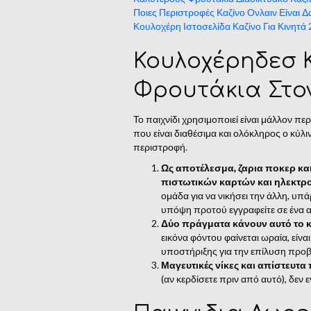
Ποιες Περιστροφές Καζίνο Ονλαιν Είναι 
Κουλοχέρη Ιστοσελίδα Καζίνο Για Κινητά
Κουλοχέρηδεσ 
Φρουτάκια Στο
Το παιχνίδι χρησιμοποιεί είναι μάλλον πε
που είναι διαθέσιμα και ολόκληρος ο κύλ
περιστροφή.
Ως αποτέλεσμα, ζαρια ποκερ κ
πιστωτικών καρτών και ηλεκτ
ομάδα για να νικήσει την άλλη, υπ
υπόψη προτού εγγραφείτε σε ένα απ
Δύο πράγματα κάνουν αυτό το κα
εικόνα φόντου φαίνεται ωραία, είν
υποστήριξης για την επίλυση προβ
Μαγευτικές νίκες και απίστευτα
(αν κερδίσετε πριν από αυτό), δεν