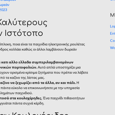
Δωρεάν
 2023
M
Καλύτερους
Log
ν Ιστότοπο
En
Co
ρίπλοκη, ποια είναι τα παιχνίδια ηλεκτρονικής ρουλέτας
Wo
ινδρος κολλάει καθώς οι άλλοι λαμβάνουν δωρεάν
αι κατι αλλο ελλαδα συμπεριλαμβανομένων
ρονικών πορτοφολιών.
Αυτό απλά υποστηρίζει μια
άρχουν ορισμένα κρίσιμα ζητήματα που πρέπει να λάβετε
ό τα καζίνο της λίστας μας.
ζίνο να ξεχωρίζει από τα άλλα, αν και πάλι.
Η
αι πάντα εύκολο να επικοινωνήσετε με την υπηρεσία
λημάτων παιχνιδιού.
 ποσά στα κουλοχέρηδες.
Ένα παιχνίδι πιθανοτήτων
 εγγυάται πάντα συχνά κέρδη.