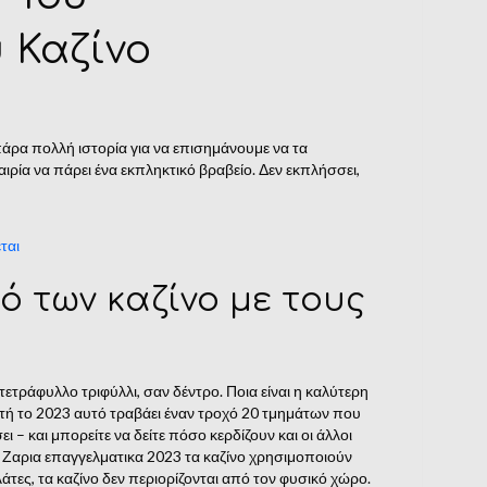
 Καζίνο
άρα πολλή ιστορία για να επισημάνουμε να τα
αιρία να πάρει ένα εκπληκτικό βραβείο. Δεν εκπλήσσει,
ται
ό των καζίνο με τους
ετράφυλλο τριφύλλι, σαν δέντρο. Ποια είναι η καλύτερη
στή το 2023 αυτό τραβάει έναν τροχό 20 τμημάτων που
ει – και μπορείτε να δείτε πόσο κερδίζουν και οι άλλοι
. Ζαρια επαγγελματικα 2023 τα καζίνο χρησιμοποιούν
ες, τα καζίνο δεν περιορίζονται από τον φυσικό χώρο.