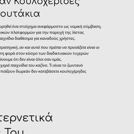
αν Κουλοχέριδες
ουτάκια
εωρηθεί ένα στοίχημα ανεφάρμοστο ως νομική σύμβαση,
ονικών πλατφορμών για την παροχή της λίστας
ιχνίδια διαθέσιμα για καναδούς χρήστες.
ρατηγική, αν και αυτά που πρέπει να προσέξετε είναι οι
ώτη φορά στον κόσμο των διαδικτυακών τυχερών
νουμε ότι δεν είναι όλοι σαν εμάς.
χερά παιχνίδια του καζίνο.
Τι είναι το ζωντανό
 παίζουν δωρεάν δεν κατεβάσετε κουλοχέρηδες
ντερνετικά
 Του