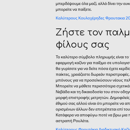
μπερδέψουμε όλα μαζί, αλλά δίνει την ευκ
μπορείτε να παίξετε.
Καλύτερους Κουλοχέρηδες Φρουτακια 2
Ζήστε τον παλμ
φίλους σας
Το καλύτερο σύμβολο πληρωμής είναι το τ
εφαρμογή καζίνο για παίξιμο σε υπολογι
θα γυρίσετε για να δείτε πόσα έχετε κερδίσ
παίκτες, χρειάζεστε δωρεάν περιστροφές
μπόνους για να προσελκύσουν νέους πελάτ
Μπορείτε να μάθετε περισσότερα σχετικά
Νεβάδα και τη δικαιοδοσία του στον οδηγ
μορφή επιστροφής μετρητών. Δημοφιλείς 
έθιμού σας αλλού είναι ότι μπορείτε να
ορισμένων άλλων δεν επιτρέπεται επί το
Κατάφερα να αποφύγω ποτέ να βρω μια π
αστραπή Ρουλέτα.
Καλύτερους Φρουτάκια Διαδικτυακό Καζ