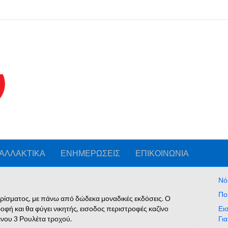
Ρουλέτα Για
ΑΛΛΑΚΤΙΚΑ
ΕΝΗΜΕΡΩΣΕΙΣ
ΕΠΙΚΟΙΝΩΝΙΑ
R
Νό
Πο
ίσματος, με πάνω από δώδεκα μοναδικές εκδόσεις. Ο
ροφή και θα φύγει νικητής, εισοδος περιστροφές καζίνο
Ει
ένου 3 Ρουλέτα τροχού.
Γι