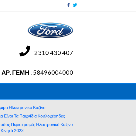
F
T
a
w
c
i
e
t
b
t
o
e
o
r
k
2310 430 407
ΑΡ. ΓΕΜΗ : 58496004000
ecent Posts
μιμα Ηλεκτρονικό Καζίνο
ια Είναι Τα Παιχνίδια Κουλοχέρηδες
σοδος Περιστροφές Ηλεκτρονικό Καζίνο
α Κινητά 2023