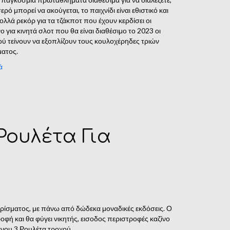
ό μπορεί να ακούγεται, το παιχνίδι είναι εθιστικό και
ολλά ρεκόρ για τα τζάκποτ που έχουν κερδίσει οι
ο για κινητά σλοτ που θα είναι διαθέσιμο το 2023 οι
ύ τείνουν να εξοπλίζουν τους κουλοχέρηδες τριών
ματος.
ά
Ρουλέτα Για
ίσματος, με πάνω από δώδεκα μοναδικές εκδόσεις. Ο
ροφή και θα φύγει νικητής, εισοδος περιστροφές καζίνο
ένου 3 Ρουλέτα τροχού.