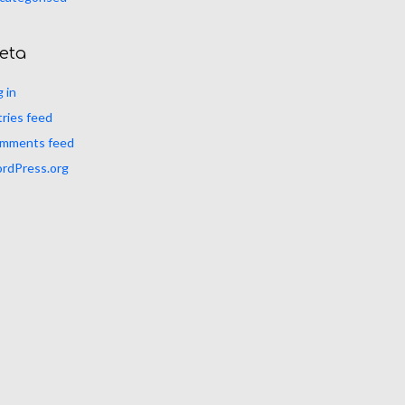
eta
 in
tries feed
mments feed
rdPress.org