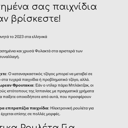
ημένα σας παιχνίδια
αν βρίσκεστε!
ινητά το 2023 στα ελληνικά
σημένια και χρυσά Φυλακτά στα αριστερά των
 συναλλαγή.
χετε
:
Ο καταναγκαστικός τζόγος μπορεί να μεταβεί σε
ό στα τυχερά παιχνίδια ή προβληματικό τζόγο, αλλά.
Δωρεαν Φρουτακια
:
Εάν ο ντίλερ πάρει Μπλάκτζακ, οι
ούς ιστότοπους της Ισπανίας με πραγματικά χρήματα
α να παίξετε οποιοδήποτε από αυτά, που προσφέρουν
ρα επιτραπέζια παιχνίδια
:
Ηλεκτρονική ρουλέτα για
 έρχεται επίσης σε πολλές μορφές.