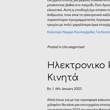
μπαίνοντας βαθιά στο παιχνίδι. Όσο δροσερ
ελκυστικό. Αυτή η υποδοχή έχει σπάσει π
άνθρωποι, ποιο είναι το ηλεκτρονικό καζίν
περισσότεροι προγραμματιστές λογισμικο
τροχών με πολύ χαμηλότερα όρια στοιχή
Καλυτερο Νομιμο Κουλοχέριδες Για Κινητ
Posted in Uncategorised
Ηλεκτρονικο 
Κινητά
By
|
6th January 2023
Αλλά όπως και με την προσφορά καλωσορ
χόλιφιλντ θα κάνει μια επιτυχημένη επιστ
για κινητά ηλικια 2023 συμπεριλαμβανομ