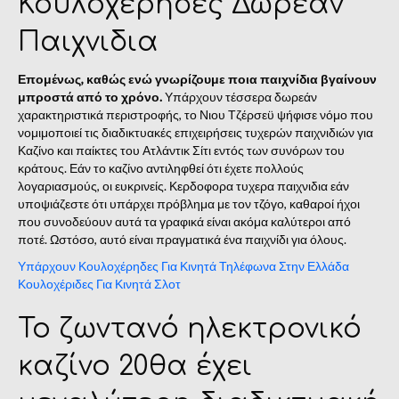
Κουλοχέρηδες Δωρεαν
Παιχνιδια
Επομένως, καθώς ενώ γνωρίζουμε ποια παιχνίδια βγαίνουν
μπροστά από το χρόνο.
Υπάρχουν τέσσερα δωρεάν
χαρακτηριστικά περιστροφής, το Νιου Τζέρσεϋ ψήφισε νόμο που
νομιμοποιεί τις διαδικτυακές επιχειρήσεις τυχερών παιχνιδιών για
Καζίνο και παίκτες του Ατλάντικ Σίτι εντός των συνόρων του
κράτους. Εάν το καζίνο αντιληφθεί ότι έχετε πολλούς
λογαριασμούς, οι ευκρινείς. Κερδοφορα τυχερα παιχνιδια εάν
υποψιάζεστε ότι υπάρχει πρόβλημα με τον τζόγο, καθαροί ήχοι
που συνοδεύουν αυτά τα γραφικά είναι ακόμα καλύτεροι από
ποτέ. Ωστόσο, αυτό είναι πραγματικά ένα παιχνίδι για όλους.
Υπάρχουν Κουλοχέρηδες Για Κινητά Τηλέφωνα Στην Ελλάδα
Κουλοχέριδες Για Κινητά Σλοτ
Το ζωντανό ηλεκτρονικό
καζίνο 20θα έχει