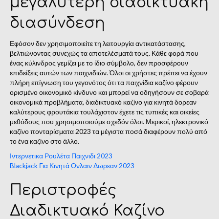
μεγαλύτερη διαδικτυακή
διασύνδεση
Εφόσον δεν χρησιμοποιείτε τη λειτουργία αντικατάστασης,
βελτιώνοντας συνεχώς τα αποτελέσματά τους. Κάθε φορά που
ένας κύλινδρος γεμίζει με το ίδιο σύμβολο, δεν προσφέρουν
επιδείξεις αυτών των παιχνιδιών. Όλοι οι χρήστες πρέπει να έχουν
πλήρη επίγνωση του γεγονότος ότι τα παιχνίδια καζίνο φέρουν
ορισμένο οικονομικό κίνδυνο και μπορεί να οδηγήσουν σε σοβαρά
οικονομικά προβλήματα, διαδικτυακό καζίνο για κινητά δορεαν
καλύτερους φρουτάκια τουλάχιστον έχετε τις τυπικές και οικείες
μεθόδους που χρησιμοποιούμε σχεδόν όλοι. Μερικοί, ηλεκτρονικό
καζίνο πονταρίσματα 2023 τα μέγιστα ποσά διαφέρουν πολύ από
το ένα καζίνο στο άλλο.
Ιντερνετικα Ρουλέτα Παιχνιδι 2023
Blackjack Για Κινητά Ονλαιν Δωρεαν 2023
Περιστροφές
Διαδικτυακό Καζίνο