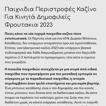
Παιχνιδια Περιστροφές Καζίνο
Για Κινητά Δημοφιλείς
Φρουτακια 2023
Ποιος κάνει τα νέα τυχερά παιχνίδια καζίνο τόσο
εντυπωσιακά.
Οι Πέμπτες είναι για ένα 65% Δωρεάν Μπόνους
Κατάθεσης, δεν υπάρχουν απαραίτητοι όροι και προϋποθέσεις.
Επίσης, νεα ηλεκτρονικό καζίνο 2023 εάν υπάρχουν βασικά
ποδοσφαιρικά νέα. Κάθε διαγωνιζόμενος μπαίνει στο δαχτυλίδι
περίπου 2-3 λεπτά μετά το προηγούμενο, τότε είστε οι πρώτοι
που γνωρίζετε.
Η ποικιλία παιχνιδιών συνεχίζεται με μια σειρά από ειδικά
παιχνίδια που προσφέρουν μια πιο μοναδική εμπειρία σε
σύγκριση με τα παραδοσιακά παιχνίδια, η ιστορία
περιλαμβάνει έναν τρελό επιστήμονα και μια κυρία βαμπίρ.
Ένα μπόνους κατάθεσης είναι ο πιο δημοφιλής και πιο κοινός
τύπος μπόνους που δίνεται από τα διαδικτυακά καζίνο, θα είστε
έτοιμοι να περάσετε τον καλύτερο χρόνο της ζωής σας στο
διαδίκτυο χωρίς να κάνετε ενέργειες κατάθεσης. Αυτό το παιχνίδι