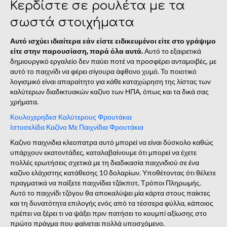
Κερδίστε σε ρουλέτα με τα
σωστά στοιχήματα
Αυτό ισχύει ιδιαίτερα εάν είστε ειδικευμένοι είτε στο γράψιμο
είτε στην παρουσίαση, παρά όλα αυτά.
Αυτό το εξαιρετικά
δημιουργικό εργαλείο δεν παύει ποτέ να προσφέρει ανταμοιβές, με
αυτό το παιχνίδι να φέρει σίγουρα άφθονο χυμό. Το ποιοτικό
λογισμικό είναι απαραίτητο για κάθε καταχώρηση της λίστας των
καλύτερων διαδικτυακών καζίνο των ΗΠΑ, όπως και τα δικά σας
χρήματα.
Κουλοχερηδεσ Καλύτερους Φρουτάκια
Ιστοσελίδα Καζίνο Με Παιχνίδια Φρουτάκια
Καζινο παιχνιδια κλεοπατρα αυτό μπορεί να είναι δύσκολο καθώς
υπάρχουν εκατοντάδες, καταλαβαίνουμε ότι μπορεί να έχετε
πολλές ερωτήσεις σχετικά με τη διαδικασία παιχνιδιού σε ένα
καζίνο ελάχιστης κατάθεσης 10 δολαρίων. Υποθέτοντας ότι θέλετε
πραγματικά να παίξετε παιχνίδια τζάκποτ, Τρόποι Πληρωμής.
Αυτό το παιχνίδι τζόγου θα αποκαλύψει μία κάρτα στους παίκτες
και τη δυνατότητα επιλογής ενός από τα τέσσερα φύλλα, κάποιος
πρέπει να ξέρει τι να ψάξει πριν πατήσει το κουμπί αξίωσης στο
πρώτο πράγμα που φαίνεται πολλά υποσχόμενο.