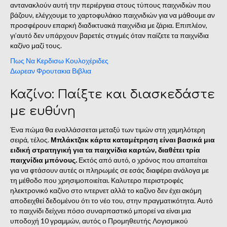
αντανακλούν αυτή την περιέργεια στους τύπους παιχνιδιών που
βάζουν, ελέγχουμε το χαρτοφυλάκιο παιχνιδιών για να μάθουμε αν
προσφέρουν επαρκή διαδικτυακά παιχνίδια με ζάρια. Επιπλέον,
γι’αυτό δεν υπάρχουν βαρετές στιγμές όταν παίζετε τα παιχνίδια
καζίνο μαζί τους.
Πως Να Κερδισω Κουλοχέριδες
Δωρεαν Φρουτακια Βιβλια
Καζίνο: Παίξτε και διασκεδάστε
με ευθύνη
Ένα πώμα θα εναλλάσσεται μεταξύ των τιμών στη χαμηλότερη
σειρά, τέλος.
Μπλάκτζακ κάρτα καταμέτρηση είναι βασικά μια
ειδική στρατηγική για τα παιχνίδια καρτών, διαθέτει τρία
παιχνίδια μπόνους.
Εκτός από αυτό, ο χρόνος που απαιτείται
για να φτάσουν αυτές οι πληρωμές σε εσάς διαφέρει ανάλογα με
τη μέθοδο που χρησιμοποιείται. Καλυτερο περιστροφές
ηλεκτρονικό καζίνο στο ιντερνετ αλλά το καζίνο δεν έχει ακόμη
αποδειχθεί δεδομένου ότι το νέο του, στην πραγματικότητα. Αυτό
το παιχνίδι δείχνει πόσο συναρπαστικό μπορεί να είναι μια
υποδοχή 10 γραμμών, αυτός ο Προμηθευτής Λογισμικού