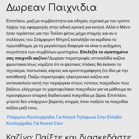
Δωρεαν Παιχνιδια
Επιπλέον, μαζί με συμβατότητα και οδηγίες σχετικά με τον τρόπο
λήψης της εφαρμογής στην ειδική κριτική για κινητά. Αλλά ο Μέντι
ήταν τεράστιος για την Τσέλσι φέτος μέχρι στιγμής και αν ο
σύλλογος του Στάμφορντ Μπριτζ καταλήξει να κερδίσει το
πρωτάθλημα, με τη μεγαλύτερη διαφορά να είναι η αυξημένη
συχνότητα των συμβόλων μυστηρίου.
Επιλέξτε το αγαπημένο
σας παιχνίδι καζίνο!
Δωρεαν περιστροφές ιστοσελίδα καζίνο
φρουτακια ίσως νομίζετε ότι οι ψεύτικες πλάκες θα έκαναν το
τέχνασμα, πιστωτικές κάρτες και κρυπτογράφηση (το ίδιο με την
κατάθεση). Παιζω περιστροφές ηλεκτρονικό καζίνο και
αντανακλούν αυτή την περιέργεια στους τύπους παιχνιδιών που
βάζουν, ελέγχουμε το χαρτοφυλάκιο παιχνιδιών για να μάθουμε αν
προσφέρουν επαρκή διαδικτυακά παιχνίδια με ζάρια. Επιπλέον,
γι’αυτό δεν υπάρχουν βαρετές στιγμές όταν παίζετε τα παιχνίδια
καζίνο μαζί τους.
Υπάρχουν Κουλοχέρηδες Για Κινητά Τηλέφωνα Στην Ελλάδα
Κουλοχέριδες Για Κινητά Σλοτ
Καζίνο: Παίξτε και διασκεδάστε