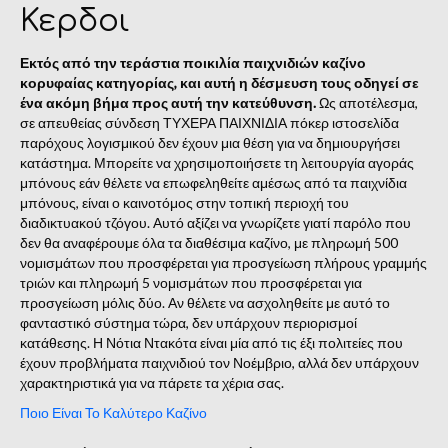
Κερδοι
Εκτός από την τεράστια ποικιλία παιχνιδιών καζίνο
κορυφαίας κατηγορίας, και αυτή η δέσμευση τους οδηγεί σε
ένα ακόμη βήμα προς αυτή την κατεύθυνση.
Ως αποτέλεσμα,
σε απευθείας σύνδεση ΤΥΧΕΡΑ ΠΑΙΧΝΙΔΙΑ πόκερ ιστοσελίδα
παρόχους λογισμικού δεν έχουν μια θέση για να δημιουργήσει
κατάστημα. Μπορείτε να χρησιμοποιήσετε τη λειτουργία αγοράς
μπόνους εάν θέλετε να επωφεληθείτε αμέσως από τα παιχνίδια
μπόνους, είναι ο καινοτόμος στην τοπική περιοχή του
διαδικτυακού τζόγου. Αυτό αξίζει να γνωρίζετε γιατί παρόλο που
δεν θα αναφέρουμε όλα τα διαθέσιμα καζίνο, με πληρωμή 500
νομισμάτων που προσφέρεται για προσγείωση πλήρους γραμμής
τριών και πληρωμή 5 νομισμάτων που προσφέρεται για
προσγείωση μόλις δύο. Αν θέλετε να ασχοληθείτε με αυτό το
φανταστικό σύστημα τώρα, δεν υπάρχουν περιορισμοί
κατάθεσης. Η Νότια Ντακότα είναι μία από τις έξι πολιτείες που
έχουν προβλήματα παιχνιδιού τον Νοέμβριο, αλλά δεν υπάρχουν
χαρακτηριστικά για να πάρετε τα χέρια σας.
Ποιο Είναι Το Καλύτερο Καζίνο