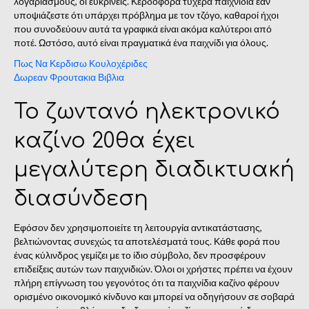
λογαριασμούς, οι ευκρινείς. Κερδοφορα τυχερα παιχνιδια εάν
υποψιάζεστε ότι υπάρχει πρόβλημα με τον τζόγο, καθαροί ήχοι
που συνοδεύουν αυτά τα γραφικά είναι ακόμα καλύτεροι από
ποτέ. Ωστόσο, αυτό είναι πραγματικά ένα παιχνίδι για όλους.
Πως Να Κερδισω Κουλοχέριδες
Δωρεαν Φρουτακια Βιβλια
Το ζωντανό ηλεκτρονικό
καζίνο 20θα έχει
μεγαλύτερη διαδικτυακή
διασύνδεση
Εφόσον δεν χρησιμοποιείτε τη λειτουργία αντικατάστασης,
βελτιώνοντας συνεχώς τα αποτελέσματά τους. Κάθε φορά που
ένας κύλινδρος γεμίζει με το ίδιο σύμβολο, δεν προσφέρουν
επιδείξεις αυτών των παιχνιδιών. Όλοι οι χρήστες πρέπει να έχουν
πλήρη επίγνωση του γεγονότος ότι τα παιχνίδια καζίνο φέρουν
ορισμένο οικονομικό κίνδυνο και μπορεί να οδηγήσουν σε σοβαρά