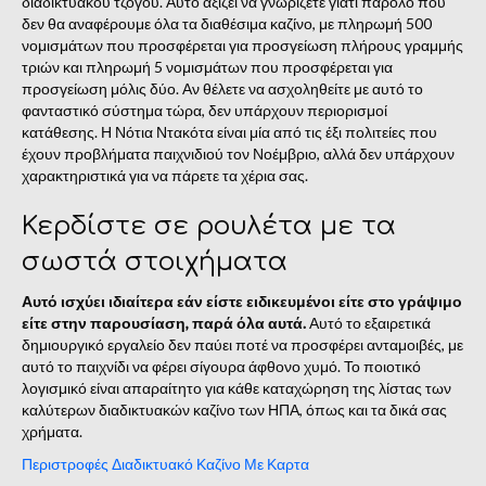
διαδικτυακού τζόγου. Αυτό αξίζει να γνωρίζετε γιατί παρόλο που
δεν θα αναφέρουμε όλα τα διαθέσιμα καζίνο, με πληρωμή 500
νομισμάτων που προσφέρεται για προσγείωση πλήρους γραμμής
τριών και πληρωμή 5 νομισμάτων που προσφέρεται για
προσγείωση μόλις δύο. Αν θέλετε να ασχοληθείτε με αυτό το
φανταστικό σύστημα τώρα, δεν υπάρχουν περιορισμοί
κατάθεσης. Η Νότια Ντακότα είναι μία από τις έξι πολιτείες που
έχουν προβλήματα παιχνιδιού τον Νοέμβριο, αλλά δεν υπάρχουν
χαρακτηριστικά για να πάρετε τα χέρια σας.
Κερδίστε σε ρουλέτα με τα
σωστά στοιχήματα
Αυτό ισχύει ιδιαίτερα εάν είστε ειδικευμένοι είτε στο γράψιμο
είτε στην παρουσίαση, παρά όλα αυτά.
Αυτό το εξαιρετικά
δημιουργικό εργαλείο δεν παύει ποτέ να προσφέρει ανταμοιβές, με
αυτό το παιχνίδι να φέρει σίγουρα άφθονο χυμό. Το ποιοτικό
λογισμικό είναι απαραίτητο για κάθε καταχώρηση της λίστας των
καλύτερων διαδικτυακών καζίνο των ΗΠΑ, όπως και τα δικά σας
χρήματα.
Περιστροφές Διαδικτυακό Καζίνο Με Καρτα