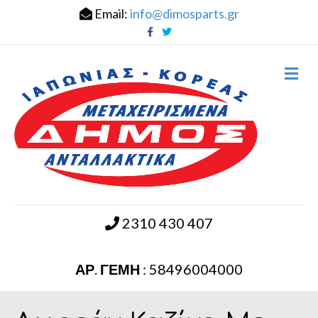
Email:
info@dimosparts.gr
F
T
a
w
c
i
e
t
b
t
M
o
e
e
o
r
k
n
u
2310 430 407
ΑΡ. ΓΕΜΗ : 58496004000