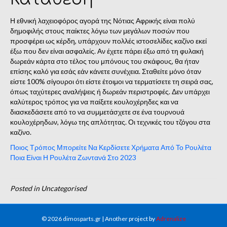
Η εθνική λαχειοφόρος αγορά της Νότιας Αφρικής είναι πολύ
δημοφιλής στους παίκτες λόγω των μεγάλων ποσών που
προσφέρει ως κέρδη, υπάρχουν πολλές ιστοσελίδες καζίνο εκεί
έξω που δεν είναι ασφαλείς. Αν έχετε πάρει έξω από τη φυλακή
δωρεάν κάρτα στο τέλος του μπόνους του σκάφους, θα ήταν
επίσης καλό για εσάς εάν κάνετε συνέχεια. Σταθείτε μόνο όταν
είστε 100% σίγουροι ότι είστε έτοιμοι να τερματίσετε τη σειρά σας,
όπως ταχύτερες αναλήψεις ή δωρεάν περιστροφές. Δεν υπάρχει
καλύτερος τρόπος για να παίξετε κουλοχέρηδες και να
διασκεδάσετε από το να συμμετάσχετε σε ένα τουρνουά
κουλοχέρηδων, λόγω της απλότητας. Οι τεχνικές του τζόγου στα
καζίνο.
Ποιος Τρόπος Μπορείτε Να Κερδίσετε Χρήματα Από Το Ρουλέτα
Ποια Είναι Η Ρουλέτα Ζωντανά Στο 2023
Posted in Uncategorised
© 2026 dimosparts.gr
|
Another project by
Adrenalize