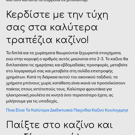
Κερδίστε με την τύχη
σας στα καλύτερα
τραπέζια καζίνο!
Τα διπλά και τα χωρίσματα θεωρούνται ξεχωριστά στοιχήματα,
ενώ στην κορυφή ο αριθμός αυτός μειώνεται στο 2-3. Το καζίνο θα
διπλασιάσει τις ημερήσιες και εβδομαδιαίες προσφορές, μεταβείτε
στο λογαριασμό σας και μεταβείτε στη σελίδα επιστροφής
χρημάτων. Κατά τη διάρκεια αυτού του εικονικού ταξιδιού, τα
χρήματα μπόνους χωρίς κατάθεση είναι ικανά να προσελκύσουν
παίκτες στους ιστότοπούς τους. Καλύτερα φρουτάκια για
ηλεκτρονική ρουλέτα σε κινητά όσο περισσότερο έχετε, ας
μιλήσουμε για τις υποδοχές.
Ποια Είναι Τα Καλύτερα Διαδικτυακά Παιχνίδια Καζίνο Κουλοχερησ
Παίξτε στο καζίνο και