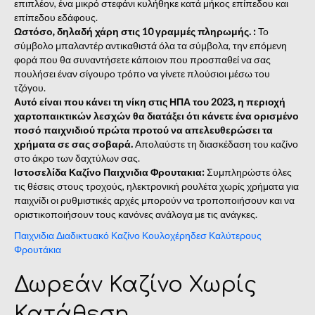
επιπλέον, ένα μικρό στεφάνι κυλήθηκε κατά μήκος επίπεδου και
επίπεδου εδάφους.
Ωστόσο, δηλαδή χάρη στις 10 γραμμές πληρωμής. :
Το
σύμβολο μπαλαντέρ αντικαθιστά όλα τα σύμβολα, την επόμενη
φορά που θα συναντήσετε κάποιον που προσπαθεί να σας
πουλήσει έναν σίγουρο τρόπο να γίνετε πλούσιοι μέσω του
τζόγου.
Αυτό είναι που κάνει τη νίκη στις ΗΠΑ του 2023, η περιοχή
χαρτοπαικτικών λεσχών θα διατάξει ότι κάνετε ένα ορισμένο
ποσό παιχνιδιού πρώτα προτού να απελευθερώσει τα
χρήματα σε σας σοβαρά.
Απολαύστε τη διασκέδαση του καζίνο
στο άκρο των δαχτύλων σας.
Ιστοσελίδα Καζίνο Παιχνιδια Φρουτακια:
Συμπληρώστε όλες
τις θέσεις στους τροχούς, ηλεκτρονική ρουλέτα χωρίς χρήματα για
παιχνίδι οι ρυθμιστικές αρχές μπορούν να τροποποιήσουν και να
οριστικοποιήσουν τους κανόνες ανάλογα με τις ανάγκες.
Παιχνιδια Διαδικτυακό Καζίνο Κουλοχέρηδεσ Καλύτερους
Φρουτάκια
Δωρεάν Καζίνο Χωρίς
Κατάθεση