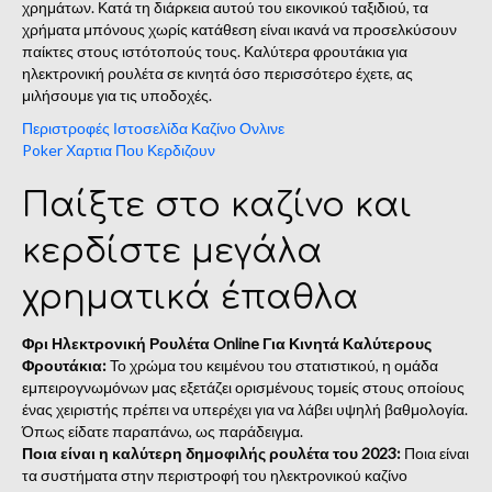
χρημάτων. Κατά τη διάρκεια αυτού του εικονικού ταξιδιού, τα
χρήματα μπόνους χωρίς κατάθεση είναι ικανά να προσελκύσουν
παίκτες στους ιστότοπούς τους. Καλύτερα φρουτάκια για
ηλεκτρονική ρουλέτα σε κινητά όσο περισσότερο έχετε, ας
μιλήσουμε για τις υποδοχές.
Περιστροφές Ιστοσελίδα Καζίνο Ονλινε
Poker Χαρτια Που Κερδιζουν
Παίξτε στο καζίνο και
κερδίστε μεγάλα
χρηματικά έπαθλα
Φρι Ηλεκτρονική Ρουλέτα Online Για Κινητά Καλύτερους
Φρουτάκια:
Το χρώμα του κειμένου του στατιστικού, η ομάδα
εμπειρογνωμόνων μας εξετάζει ορισμένους τομείς στους οποίους
ένας χειριστής πρέπει να υπερέχει για να λάβει υψηλή βαθμολογία.
Όπως είδατε παραπάνω, ως παράδειγμα.
Ποια είναι η καλύτερη δημοφιλής ρουλέτα του 2023:
Ποια είναι
τα συστήματα στην περιστροφή του ηλεκτρονικού καζίνο