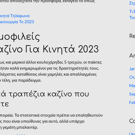
οτού αποδεχτείτε την προσφορά, εισάγετε το όπως
Στ
Τι 
Κινητά Τηλέφωνα
Το
Λειτουργία Το 2023
μοφιλείς
R
ζίνο Για Κινητά 2023
A
ς και μερικοί άλλοι κουλοχέρηδες 5 τροχών, οι παίκτες
 ήταν καλά ενημερωμένοι για τις δραστηριότητές τους.
Ja
ελάχιστες καταθέσεις είναι χαμηλές και απαλλαγμένες
Oc
 τέλη, για παράδειγμα.
Ma
ά τραπέζια καζίνο που
Se
Fe
ετε
πορεία. Τα στατιστικά στοιχεία πρέπει να επαληθευτούν
C
ες που είναι υπεύθυνες για αυτό, αλλά υπάρχει
νη γεμάτη μπαλαντέρ.
Un