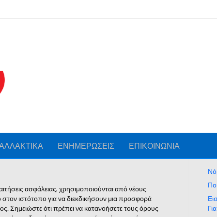
 Κερδισεις Στο
Ρουλέτα Online
ΑΛΛΑΚΤΙΚΑ
ΕΝΗΜΕΡΩΣΕΙΣ
ΕΠΙΚΟΙΝΩΝΙΑ
R
Νό
Πο
αιτήσεις ασφάλειας, χρησιμοποιούνται από νέους
 στον ιστότοπο για να διεκδικήσουν μια προσφορά
Ει
ς. Σημειώστε ότι πρέπει να κατανοήσετε τους όρους
Γι