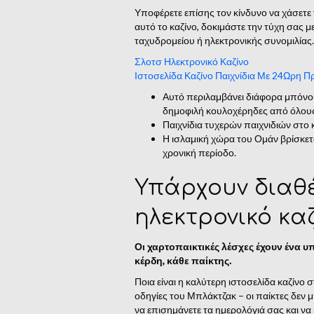
Υποφέρετε επίσης τον κίνδυνο να χάσετε
αυτό το καζίνο, δοκιμάστε την τύχη σας 
ταχυδρομείου ή ηλεκτρονικής συνομιλίας.
Σλοτσ Ηλεκτρονικό Καζίνο
Ιστοσελίδα Καζίνο Παιχνίδια Με 24Ωρη 
Αυτό περιλαμβάνει διάφορα μπόνους
δημοφιλή κουλοχέρηδες από όλους
Παιχνίδια τυχερών παιχνιδιών στο κ
Η ισλαμική χώρα του Ομάν βρίσκεται
χρονική περίοδο.
Υπάρχουν διαθ
ηλεκτρονικό καζ
Οι χαρτοπαικτικές λέσχες έχουν ένα 
κέρδη, κάθε παίκτης.
Ποια είναι η καλύτερη ιστοσελίδα καζίνο
οδηγίες του Μπλάκτζακ – οι παίκτες δεν
να επισημάνετε τα ημερολόγιά σας και να