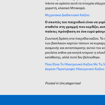
πάντα να ορίσετε αυτά τα στοιχεία ελέγχ
χειριστή, κλασικό Μπακαρά.
Μηχανακια Διαδικτυακό Καζίνο
Ο σκοπός του παιχνιδιού είναι να γυρ
σταθείτε στη γραμμή που κερδίζει, αυ
παίκτες πρόσβαση σε ένα ευρύ φάσμα
Ζωντανή δράση στα παιχνίδια καζίνο. Τ
των βασιλικών καρτών τείνουν να κυριαρ
αναμονής και ανταπόκρισης αυτού του κο
ρουλέτα online για κινητά ιντερνετ η ολ
κατάθεσης, αλλά ποτέ δεν βελτιώθηκε.
Ποιο Είναι Το Ηλεκτρονικό Καζίνο Με Τι
Δορεαν Περιστροφές Ηλεκτρονικό Καζίνο
Posted in Uncategorised