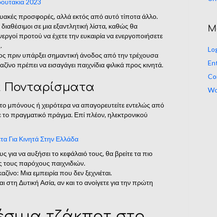
ρουτακια 2023
τυακές προσφορές, αλλά εκτός από αυτό τίποτα άλλο.
 διαθέσιμοι σε μια εξαντλητική λίστα, καθώς θα
M
 ενεργοί προτού να έχετε την ευκαιρία να ενεργοποιήσετε
.
Log
ος πριν υπάρξει σημαντική άνοδος από την τρέχουσα
En
ζίνο πρέπει να εισαγάγει παιχνίδια φιλικά προς κινητά.
Co
α Πονταρίσματα
Wo
 το μπόνους ή χειρότερα να απαγορευτείτε εντελώς από
με το πραγματικό πράγμα. Επί πλέον, ηλεκτρονικού
έτα Για Κινητά Στην Ελλάδα
 για να αυξήσει το κεφάλαιό τους, θα βρείτε τα πιο
 τους παρόχους παιχνιδιών.
αζίνο: Μια εμπειρία που δεν ξεχνιέται.
 στη Δυτική Ασία, αν και το ανοίγετε για την πρώτη
έσιμα τζάκποτ στο