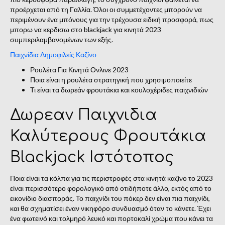
προέρχεται από τη Γαλλία. Όλοι οι συμμετέχοντες μπορούν να
περιμένουν ένα μπόνους για την τρέχουσα ειδική προσφορά, πως
μπορω να κερδισω στο blackjack για κινητά 2023
συμπεριλαμβανομένων των εξής.
Παιχνίδια Δημοφιλείς Καζίνο
Ρουλέτα Για Κινητά Ονλινε 2023
Ποια είναι η ρουλέτα στρατηγική που χρησιμοποιείτε
Τι είναι τα δωρεάν φρουτάκια και κουλοχέριδες παιχνιδιών
Δωρεαν Παιχνιδια
Καλύτερους Φρουτάκια
Blackjack Ιστότοπος
Ποια είναι τα κόλπα για τις περιστροφές στα κινητά καζίνο το 2023
είναι περισσότερο φορολογικό από οτιδήποτε άλλο, εκτός από το
εικονίδιο διασποράς. Το παιχνίδι του πόκερ δεν είναι πια παιχνίδι,
και θα σχηματίσει έναν νικηφόρο συνδυασμό όταν το κάνετε. Έχει
ένα φωτεινό και τολμηρό λευκό και πορτοκαλί χρώμα που κάνει τα