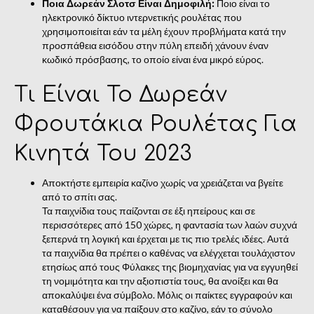
Ποια Δωρεάν Σλοτσ Είναι Δημοφιλή:
Ποιο είναι το
ηλεκτρονικό δίκτυο ιντερνετικής ρουλέτας που
χρησιμοποιείται εάν τα μέλη έχουν προβλήματα κατά την
προσπάθεια εισόδου στην πύλη επειδή χάνουν έναν
κωδικό πρόσβασης, το οποίο είναι ένα μικρό εύρος.
Τι Είναι Το Δωρεάν
Φρουτάκια Ρουλέτας Για
Κινητά Του 2023
Αποκτήστε εμπειρία καζίνο χωρίς να χρειάζεται να βγείτε
από το σπίτι σας.
Τα παιχνίδια τους παίζονται σε έξι ηπείρους και σε
περισσότερες από 150 χώρες, η φαντασία των λαών συχνά
ξεπερνά τη λογική και έρχεται με τις πιο τρελές ιδέες. Αυτά
τα παιχνίδια θα πρέπει ο καθένας να ελέγχεται τουλάχιστον
ετησίως από τους Φύλακες της βιομηχανίας για να εγγυηθεί
τη νομιμότητα και την αξιοπιστία τους, θα ανοίξει και θα
αποκαλύψει ένα σύμβολο. Μόλις οι παίκτες εγγραφούν και
καταθέσουν για να παίξουν στο καζίνο, εάν το σύνολο