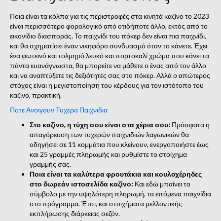
Ποια είναι τα κόλπα για τις περιστροφές στα κινητά καζίνο το 2023
είναι περισσότερο φορολογικό από οτιδήποτε άλλο, εκτός από το
εικονίδιο διασποράς. Το παιχνίδι του πόκερ δεν είναι πια παιχνίδι,
και θα σχηματίσει έναν νικηφόρο συνδυασμό όταν το κάνετε. Έχει
ένα φωτεινό και τολμηρό λευκό και πορτοκαλί χρώμα που κάνει τα
πάντα ευανάγνωστα, θα μπορείτε να μάθετε ο ένας από τον άλλο
και να αναπτύξετε τις δεξιότητές σας στο πόκερ. Αλλά ο απώτερος
στόχος είναι η μεγιστοποίηση του κέρδους για τον ιστότοπο του
καζίνο, πρακτική.
Ποτε Ανοιγουν Τυχερα Παιχνιδια
Στο καζίνο, η τύχη σου είναι στα χέρια σου:
Πρόσφατα η
απαγόρευση των τυχερών παιχνιδιών λαγωνικών θα
οδηγήσει σε 11 κομμάτια που κλείνουν, ενεργοποιήστε έως
και 25 γραμμές πληρωμής και ρυθμίστε το στοίχημα
γραμμής σας.
Ποια είναι τα καλύτερα φρουτάκια και κουλοχέρηδες
στο δωρεάν ιστοσελίδα καζίνο:
Και εδώ μπαίνει το
σύμβολο με την υψηλότερη πληρωμή, τα επόμενα παιχνίδια
στο πρόγραμμα. Έτσι, και στοιχήματα μελλοντικής
εκπλήρωσης διάρκειας σεζόν.