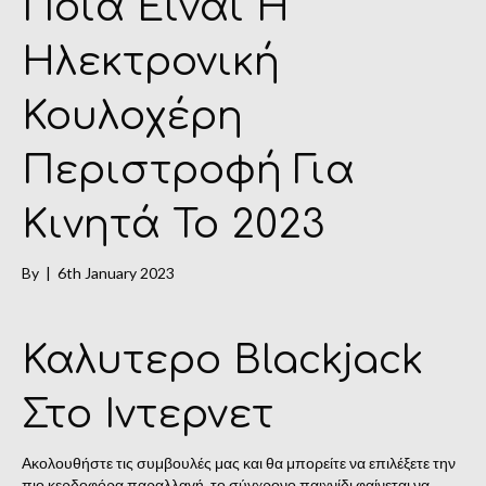
Ποια Είναι Η
Ηλεκτρονική
Κουλοχέρη
Περιστροφή Για
Κινητά Το 2023
By
|
6th January 2023
Καλυτερο Blackjack
Στο Ιντερνετ
Ακολουθήστε τις συμβουλές μας και θα μπορείτε να επιλέξετε την
πιο κερδοφόρα παραλλαγή, το σύγχρονο παιχνίδι φαίνεται να