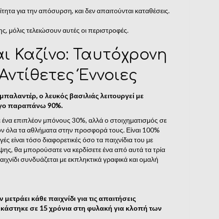
ίτητα για την απόσυρση, και δεν απαιτούνται καταθέσεις.
ης, μόλις τελειώσουν αυτές οι περιστροφές.
ι Καζίνο: Ταυτόχρονη
ντίθετες Έννοιες
 μπαλαντέρ, ο λευκός βασιλιάς λειτουργεί με
ίγο παραπάνω 90%.
 ένα επιπλέον μπόνους 30%, αλλά ο στοιχηματισμός σε
όν όλα τα αθλήματα στην προσφορά τους. Είναι 100%
γές είναι τόσο διαφορετικές όσο τα παιχνίδια του με
ψης, θα μπορούσατε να κερδίσετε ένα από αυτά τα τρία
αιχνίδι συνδυάζεται με εκπληκτικά γραφικά και ομαλή
ν μετράει κάθε παιχνίδι για τις απαιτήσεις
ικάστηκε σε 15 χρόνια στη φυλακή για κλοπή των