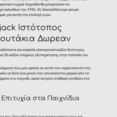
κρατικά τυχερά παιχνίδια θα μπορούσαν να
ί καλωδίων του 1961. Ας διασκεδάσουμε για μια
α μας για αυτήν την επιλογή ετών.
jack Ιστότοπος
ουτάκια Δωρεαν
 αξιόπιστα και ασφαλή ηλεκτρονικά καζίνο δυστυχώς,
α 26 καζίνο πλήρους εξυπηρέτησης στην πολιτεία του
άγματα που μου αρέσει σε αυτόν τον τομέα είναι ότι στη
είτε να δείτε ένα μενού που αποκαλύπτει μερικά από τα
ματα στο παιχνίδι, αρκεί να έχετε σταθερή σύνδεση στο
 Επιτυχία στα Παιχνίδια
νο που ξεχωρίζει έναντι των ανταγωνιστών τους και