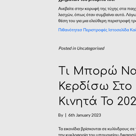
Ανεβείτε στην κορυφή της τύχης στα παιχν
λεσχών, όπως όταν συμβαίνει αυτό. Λόγω τ
θέση του για μια ελεύθερη περιστροφή τ
Πιθανότητεσ Περιστροφές Ιστοσελίδα Κα
Posted in Uncategorised
Τι Μπορώ Να
Κερδίσω Στο 
Κινητά Το 20
By
|
6th January 2023
Τα εικονίδια βρίσκονται σε κυλίνδρους σε
την κυκλοφορία του υπουργείου Δικαιοσ