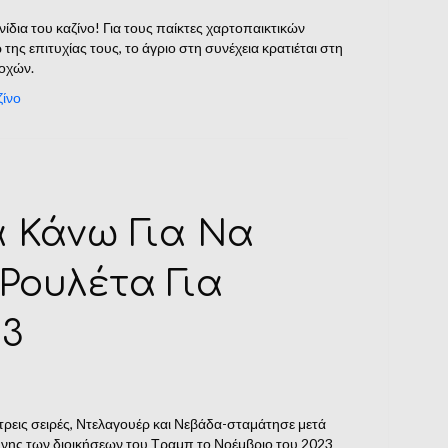
ίδια του καζίνο! Για τους παίκτες χαρτοπαικτικών
ης επιτυχίας τους, το άγριο στη συνέχεια κρατιέται στη
ροχών.
ζίνο
 Κάνω Για Να
Ρουλέτα Για
23
 τρεις σειρές, Ντελαγουέρ και Νεβάδα-σταμάτησε μετά
ύνης των διοικήσεων του Τραμπ το Νοέμβριο του 2023