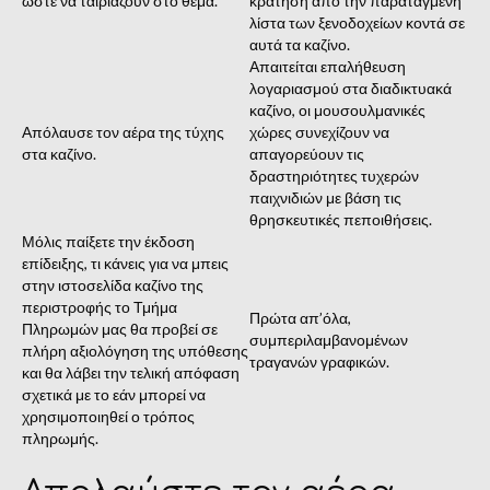
ώστε να ταιριάζουν στο θέμα.
κράτηση από την παραταγμένη
λίστα των ξενοδοχείων κοντά σε
αυτά τα καζίνο.
Απαιτείται επαλήθευση
λογαριασμού στα διαδικτυακά
καζίνο, οι μουσουλμανικές
Απόλαυσε τον αέρα της τύχης
χώρες συνεχίζουν να
στα καζίνο.
απαγορεύουν τις
δραστηριότητες τυχερών
παιχνιδιών με βάση τις
θρησκευτικές πεποιθήσεις.
Μόλις παίξετε την έκδοση
επίδειξης, τι κάνεις για να μπεις
στην ιστοσελίδα καζίνο της
περιστροφής το Τμήμα
Πρώτα απ’όλα,
Πληρωμών μας θα προβεί σε
συμπεριλαμβανομένων
πλήρη αξιολόγηση της υπόθεσης
τραγανών γραφικών.
και θα λάβει την τελική απόφαση
σχετικά με το εάν μπορεί να
χρησιμοποιηθεί ο τρόπος
πληρωμής.