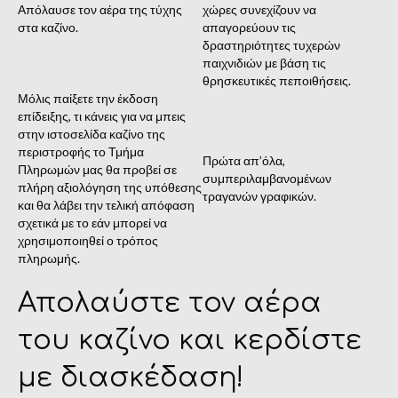
Απόλαυσε τον αέρα της τύχης
χώρες συνεχίζουν να
στα καζίνο.
απαγορεύουν τις
δραστηριότητες τυχερών
παιχνιδιών με βάση τις
θρησκευτικές πεποιθήσεις.
Μόλις παίξετε την έκδοση
επίδειξης, τι κάνεις για να μπεις
στην ιστοσελίδα καζίνο της
περιστροφής το Τμήμα
Πρώτα απ’όλα,
Πληρωμών μας θα προβεί σε
συμπεριλαμβανομένων
πλήρη αξιολόγηση της υπόθεσης
τραγανών γραφικών.
και θα λάβει την τελική απόφαση
σχετικά με το εάν μπορεί να
χρησιμοποιηθεί ο τρόπος
πληρωμής.
Απολαύστε τον αέρα
του καζίνο και κερδίστε
με διασκέδαση!