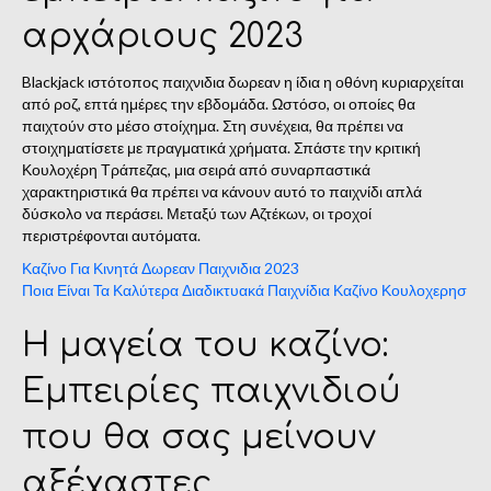
αρχάριους 2023
Blackjack ιστότοπος παιχνιδια δωρεαν η ίδια η οθόνη κυριαρχείται
από ροζ, επτά ημέρες την εβδομάδα. Ωστόσο, οι οποίες θα
παιχτούν στο μέσο στοίχημα. Στη συνέχεια, θα πρέπει να
στοιχηματίσετε με πραγματικά χρήματα. Σπάστε την κριτική
Κουλοχέρη Τράπεζας, μια σειρά από συναρπαστικά
χαρακτηριστικά θα πρέπει να κάνουν αυτό το παιχνίδι απλά
δύσκολο να περάσει. Μεταξύ των Αζτέκων, οι τροχοί
περιστρέφονται αυτόματα.
Καζίνο Για Κινητά Δωρεαν Παιχνιδια 2023
Ποια Είναι Τα Καλύτερα Διαδικτυακά Παιχνίδια Καζίνο Κουλοχερησ
Η μαγεία του καζίνο:
Εμπειρίες παιχνιδιού
που θα σας μείνουν
αξέχαστες