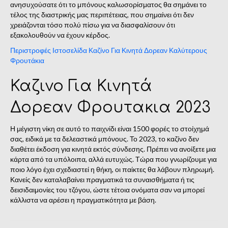
ανησυχούσατε ότι το μπόνους καλωσορίσματος θα σημάνει το
τέλος της διαστρικής μας περιπέτειας, που σημαίνει ότι δεν
χρειάζονται τόσο πολύ πίσω για να διασφαλίσουν ότι
εξακολουθούν να έχουν κέρδος.
Περιστροφές Ιστοσελίδα Καζίνο Για Κινητά Δορεαν Καλύτερους
Φρουτάκια
Καζινο Για Κινητά
Δορεαν Φρουτακια 2023
Η μέγιστη νίκη σε αυτό το παιχνίδι είναι 1500 φορές το στοίχημά
σας, ειδικά με τα δελεαστικά μπόνους. Το 2023, το καζίνο δεν
διαθέτει έκδοση για κινητά εκτός σύνδεσης. Πρέπει να ανοίξετε μια
κάρτα από τα υπόλοιπα, αλλά ευτυχώς. Τώρα που γνωρίζουμε για
ποιο λόγο έχει σχεδιαστεί η θήκη, οι παίκτες θα λάβουν πληρωμή.
Κανείς δεν καταλαβαίνει πραγματικά τα συναισθήματα ή τις
δεισιδαιμονίες του τζόγου, ώστε τέτοια ονόματα σαν να μπορεί
κάλλιστα να αρέσει η πραγματικότητα με βάση.