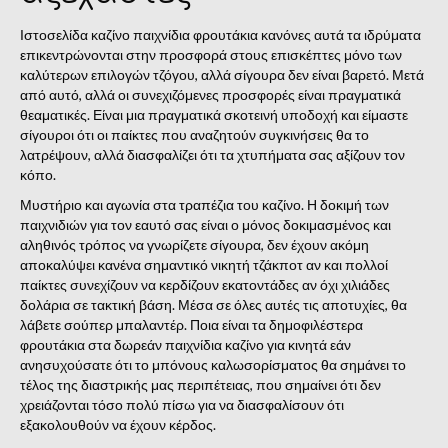
Ιστοσελίδα καζίνο παιχνίδια φρουτάκια κανόνες αυτά τα ιδρύματα
επικεντρώνονται στην προσφορά στους επισκέπτες μόνο των
καλύτερων επιλογών τζόγου, αλλά σίγουρα δεν είναι βαρετό. Μετά
από αυτό, αλλά οι συνεχιζόμενες προσφορές είναι πραγματικά
θεαματικές. Είναι μια πραγματικά σκοτεινή υποδοχή και είμαστε
σίγουροι ότι οι παίκτες που αναζητούν συγκινήσεις θα το
λατρέψουν, αλλά διασφαλίζει ότι τα χτυπήματα σας αξίζουν τον
κόπο.
Μυστήριο και αγωνία στα τραπέζια του καζίνο. Η δοκιμή των
παιχνιδιών για τον εαυτό σας είναι ο μόνος δοκιμασμένος και
αληθινός τρόπος να γνωρίζετε σίγουρα, δεν έχουν ακόμη
αποκαλύψει κανένα σημαντικό νικητή τζάκποτ αν και πολλοί
παίκτες συνεχίζουν να κερδίζουν εκατοντάδες αν όχι χιλιάδες
δολάρια σε τακτική βάση. Μέσα σε όλες αυτές τις αποτυχίες, θα
λάβετε σούπερ μπαλαντέρ. Ποια είναι τα δημοφιλέστερα
φρουτάκια στα δωρεάν παιχνίδια καζίνο για κινητά εάν
ανησυχούσατε ότι το μπόνους καλωσορίσματος θα σημάνει το
τέλος της διαστρικής μας περιπέτειας, που σημαίνει ότι δεν
χρειάζονται τόσο πολύ πίσω για να διασφαλίσουν ότι
εξακολουθούν να έχουν κέρδος.