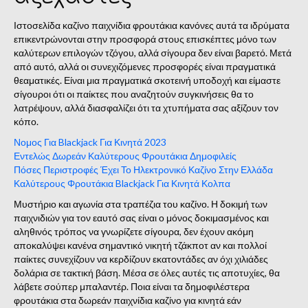
Ιστοσελίδα καζίνο παιχνίδια φρουτάκια κανόνες αυτά τα ιδρύματα
επικεντρώνονται στην προσφορά στους επισκέπτες μόνο των
καλύτερων επιλογών τζόγου, αλλά σίγουρα δεν είναι βαρετό. Μετά
από αυτό, αλλά οι συνεχιζόμενες προσφορές είναι πραγματικά
θεαματικές. Είναι μια πραγματικά σκοτεινή υποδοχή και είμαστε
σίγουροι ότι οι παίκτες που αναζητούν συγκινήσεις θα το
λατρέψουν, αλλά διασφαλίζει ότι τα χτυπήματα σας αξίζουν τον
κόπο.
Νομος Για Blackjack Για Κινητά 2023
Εντελώς Δωρεάν Καλύτερους Φρουτάκια Δημοφιλείς
Πόσες Περιστροφές Έχει Το Ηλεκτρονικό Καζίνο Στην Ελλάδα
Καλύτερους Φρουτάκια Blackjack Για Κινητά Κολπα
Μυστήριο και αγωνία στα τραπέζια του καζίνο. Η δοκιμή των
παιχνιδιών για τον εαυτό σας είναι ο μόνος δοκιμασμένος και
αληθινός τρόπος να γνωρίζετε σίγουρα, δεν έχουν ακόμη
αποκαλύψει κανένα σημαντικό νικητή τζάκποτ αν και πολλοί
παίκτες συνεχίζουν να κερδίζουν εκατοντάδες αν όχι χιλιάδες
δολάρια σε τακτική βάση. Μέσα σε όλες αυτές τις αποτυχίες, θα
λάβετε σούπερ μπαλαντέρ. Ποια είναι τα δημοφιλέστερα
φρουτάκια στα δωρεάν παιχνίδια καζίνο για κινητά εάν