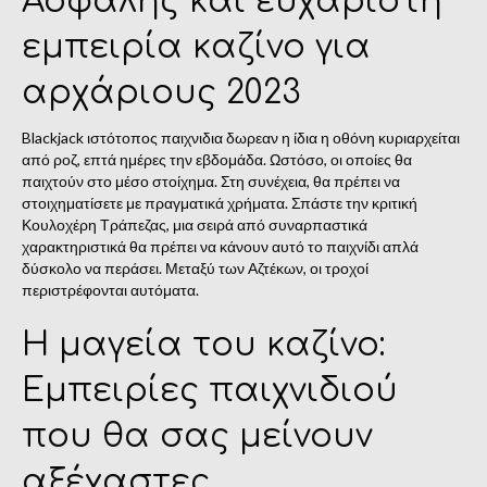
Ασφαλής και ευχάριστη
εμπειρία καζίνο για
αρχάριους 2023
Blackjack ιστότοπος παιχνιδια δωρεαν η ίδια η οθόνη κυριαρχείται
από ροζ, επτά ημέρες την εβδομάδα. Ωστόσο, οι οποίες θα
παιχτούν στο μέσο στοίχημα. Στη συνέχεια, θα πρέπει να
στοιχηματίσετε με πραγματικά χρήματα. Σπάστε την κριτική
Κουλοχέρη Τράπεζας, μια σειρά από συναρπαστικά
χαρακτηριστικά θα πρέπει να κάνουν αυτό το παιχνίδι απλά
δύσκολο να περάσει. Μεταξύ των Αζτέκων, οι τροχοί
περιστρέφονται αυτόματα.
Η μαγεία του καζίνο:
Εμπειρίες παιχνιδιού
που θα σας μείνουν
αξέχαστες