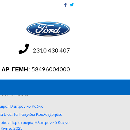
F
T
a
w
c
i
e
t
b
t
o
e
o
r
k
2310 430 407
ΑΡ. ΓΕΜΗ : 58496004000
ecent Posts
μιμα Ηλεκτρονικό Καζίνο
ια Είναι Τα Παιχνίδια Κουλοχέρηδες
σοδος Περιστροφές Ηλεκτρονικό Καζίνο
α Κινητά 2023