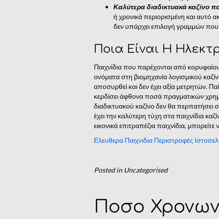
Καλύτερα διαδικτυακά καζίνο πα
ή χρονικά περιορισμένη και αυτό α
δεν υπάρχει επιλογή γραμμών που 
Ποια Είναι Η Ηλεκτ
Παιχνίδια που παρέχονται από κορυφαίου
ονόματα στη βιομηχανία λογισμικού καζί
αποσυρθεί και δεν έχει αξία μετρητών. Πα
κερδίσει άφθονα ποσά πραγματικών χρημά
διαδικτυακού καζίνο δεν θα περπατήσει σ
έχει την καλύτερη τύχη στα παιχνίδια κα
εικονικά επιτραπέζια παιχνίδια, μπορείτε ν
Ελευθερα Παιχνιδια Περιστροφές Ιστοσελί
Posted in Uncategorised
Ποσο Χρονων