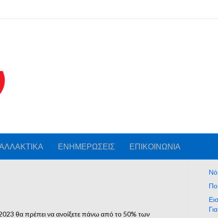
 Πρεπει Να Εισαι
 Σε Ρουλέτα Για
ΑΛΛΑΚΤΙΚΑ
ΕΝΗΜΕΡΩΣΕΙΣ
ΕΠΙΚΟΙΝΩΝΙΑ
R
Νό
Πο
Ει
Γι
 2023 θα πρέπει να ανοίξετε πάνω από το 50% των