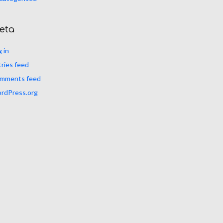
eta
 in
tries feed
mments feed
rdPress.org