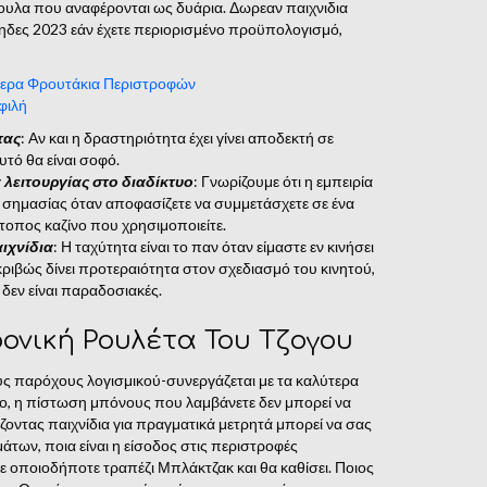
ουλα που αναφέρονται ως δυάρια. Δωρεαν παιχνιδια
ρηδες 2023 εάν έχετε περιορισμένο προϋπολογισμό,
ύτερα Φρουτάκια Περιστροφών
φιλή
τας
: Αν και η δραστηριότητα έχει γίνει αποδεκτή σε
υτό θα είναι σοφό.
 λειτουργίας στο διαδίκτυο
: Γνωρίζουμε ότι η εμπειρία
ς σημασίας όταν αποφασίζετε να συμμετάσχετε σε ένα
τοπος καζίνο που χρησιμοποιείτε.
ιχνίδια
: Η ταχύτητα είναι το παν όταν είμαστε εν κινήσει
κριβώς δίνει προτεραιότητα στον σχεδιασμό του κινητού,
δεν είναι παραδοσιακές.
ρονική Ρουλέτα Του Τζογου
ς παρόχους λογισμικού-συνεργάζεται με τα καλύτερα
νο, η πίστωση μπόνους που λαμβάνετε δεν μπορεί να
ίζοντας παιχνίδια για πραγματικά μετρητά μπορεί να σας
των, ποια είναι η είσοδος στις περιστροφές
ε οποιοδήποτε τραπέζι Μπλάκτζακ και θα καθίσει. Ποιος