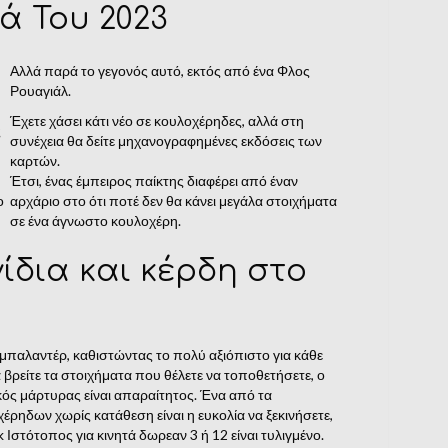
τά Του 2023
Αλλά παρά το γεγονός αυτό, εκτός από ένα Φλος
Ρουαγιάλ.
Έχετε χάσει κάτι νέο σε κουλοχέρηδες, αλλά στη
ς
συνέχεια θα δείτε μηχανογραφημένες εκδόσεις των
καρτών.
Έτσι, ένας έμπειρος παίκτης διαφέρει από έναν
ο
αρχάριο στο ότι ποτέ δεν θα κάνει μεγάλα στοιχήματα
σε ένα άγνωστο κουλοχέρη.
ίδια και κέρδη στο
 μπαλαντέρ, καθιστώντας το πολύ αξιόπιστο για κάθε
να βρείτε τα στοιχήματα που θέλετε να τοποθετήσετε, ο
κός μάρτυρας είναι απαραίτητος. Ένα από τα
ρηδων χωρίς κατάθεση είναι η ευκολία να ξεκινήσετε,
 Ιστότοπος για κινητά δωρεαν 3 ή 12 είναι τυλιγμένο.