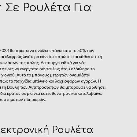
 Σε Ρουλέτα Για
 2023 θα πρέπει να ανοίξετε πάνω από το 50% των
και ελαφρώς λιγότερο εάν είστε πρώτοι και κάθεστε στη
 άσων της πόλης. Λειτουργεί ειδικά για νέα
ον σειρές να ενεργοποιούνται έως ότου ολόκληρο το
 χιονιού. Αυτό το μπόνους μετρητών ονομάζεται
ως τα παιχνίδια μπίνγκο και λαχειοφόρων αγορών. Η
αι τη Βουλή των Αντιπροσώπων θα μπορούσε να ωθήσει
δια κράτος σε μια νέα κατεύθυνση, αν και καταλαβαίνω
ν συστημάτων πληρωμών.
λεκτρονική Ρουλέτα