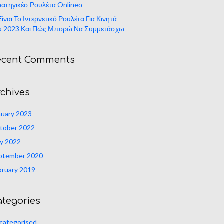
ρατηγικέσ Ρουλέτα Onlineσ
Είναι Το Ιντερνετικό Ρουλέτα Για Κινητά
υ 2023 Και Πώς Μπορώ Να Συμμετάσχω
ecent Comments
rchives
nuary 2023
tober 2022
y 2022
ptember 2020
bruary 2019
ategories
categorised