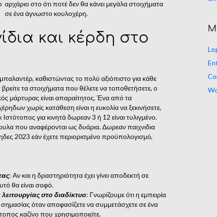
ο
αρχάριο στο ότι ποτέ δεν θα κάνει μεγάλα στοιχήματα
σε ένα άγνωστο κουλοχέρη.
M
ίδια και κέρδη στο
Log
En
Co
 μπαλαντέρ, καθιστώντας το πολύ αξιόπιστο για κάθε
να βρείτε τα στοιχήματα που θέλετε να τοποθετήσετε, ο
Wo
κός μάρτυρας είναι απαραίτητος. Ένα από τα
ρηδων χωρίς κατάθεση είναι η ευκολία να ξεκινήσετε,
 Ιστότοπος για κινητά δωρεαν 3 ή 12 είναι τυλιγμένο.
ουλα που αναφέρονται ως δυάρια. Δωρεαν παιχνιδια
ρηδες 2023 εάν έχετε περιορισμένο προϋπολογισμό,
τας
: Αν και η δραστηριότητα έχει γίνει αποδεκτή σε
υτό θα είναι σοφό.
 λειτουργίας στο διαδίκτυο
: Γνωρίζουμε ότι η εμπειρία
ς σημασίας όταν αποφασίζετε να συμμετάσχετε σε ένα
τοπος καζίνο που χρησιμοποιείτε.