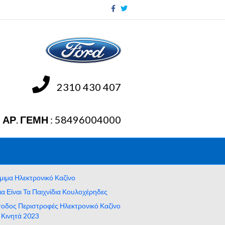
F
T
a
w
c
i
e
t
b
t
o
e
o
r
k
2310 430 407
ΑΡ. ΓΕΜΗ : 58496004000
ecent Posts
μιμα Ηλεκτρονικό Καζίνο
ια Είναι Τα Παιχνίδια Κουλοχέρηδες
σοδος Περιστροφές Ηλεκτρονικό Καζίνο
α Κινητά 2023