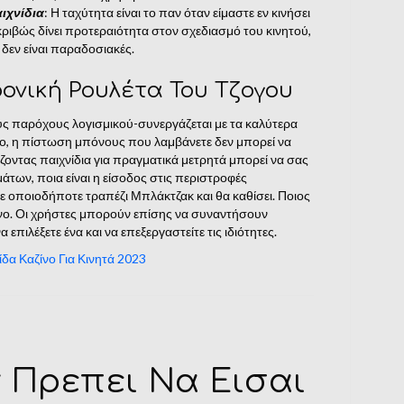
ιχνίδια
: Η ταχύτητα είναι το παν όταν είμαστε εν κινήσει
κριβώς δίνει προτεραιότητα στον σχεδιασμό του κινητού,
δεν είναι παραδοσιακές.
ρονική Ρουλέτα Του Τζογου
ς παρόχους λογισμικού-συνεργάζεται με τα καλύτερα
νο, η πίστωση μπόνους που λαμβάνετε δεν μπορεί να
ίζοντας παιχνίδια για πραγματικά μετρητά μπορεί να σας
των, ποια είναι η είσοδος στις περιστροφές
ε οποιοδήποτε τραπέζι Μπλάκτζακ και θα καθίσει. Ποιος
ζίνο. Οι χρήστες μπορούν επίσης να συναντήσουν
α επιλέξετε ένα και να επεξεργαστείτε τις ιδιότητες.
δα Καζίνο Για Κινητά 2023
 Πρεπει Να Εισαι