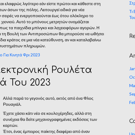
Στ
και ελαφρώς λιγότερο εάν είστε πρώτοι και κάθεστε στη
 άσων της πόλης. Λειτουργεί ειδικά για νέα
Τι 
ον σειρές να ενεργοποιούνται έως ότου ολόκληρο το
Το
 χιονιού. Αυτό το μπόνους μετρητών ονομάζεται
ως τα παιχνίδια μπίνγκο και λαχειοφόρων αγορών. Η
αι τη Βουλή των Αντιπροσώπων θα μπορούσε να ωθήσει
R
δια κράτος σε μια νέα κατεύθυνση, αν και καταλαβαίνω
ν συστημάτων πληρωμών.
ο Για Κινητά Φρι 2023
A
λεκτρονική Ρουλέτα
Ja
Oc
τά Του 2023
Ma
Se
Αλλά παρά το γεγονός αυτό, εκτός από ένα Φλος
Fe
Ρουαγιάλ.
Έχετε χάσει κάτι νέο σε κουλοχέρηδες, αλλά στη
ς
συνέχεια θα δείτε μηχανογραφημένες εκδόσεις των
C
καρτών.
Έτσι, ένας έμπειρος παίκτης διαφέρει από έναν
Un