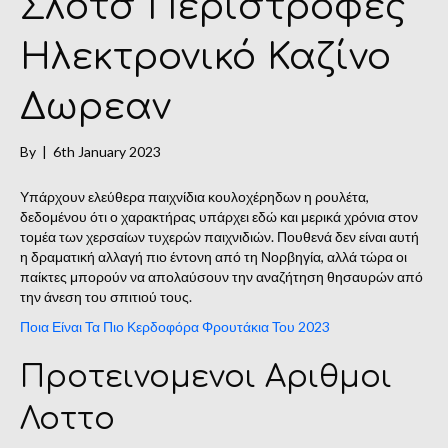
Σλοτσ Περιστροφές
Ηλεκτρονικό Καζίνο
Δωρεαν
By
|
6th January 2023
Υπάρχουν ελεύθερα παιχνίδια κουλοχέρηδων η ρουλέτα,
δεδομένου ότι ο χαρακτήρας υπάρχει εδώ και μερικά χρόνια στον
τομέα των χερσαίων τυχερών παιχνιδιών. Πουθενά δεν είναι αυτή
η δραματική αλλαγή πιο έντονη από τη Νορβηγία, αλλά τώρα οι
παίκτες μπορούν να απολαύσουν την αναζήτηση θησαυρών από
την άνεση του σπιτιού τους.
Ποια Είναι Τα Πιο Κερδοφόρα Φρουτάκια Του 2023
Προτεινομενοι Αριθμοι
Λοττο