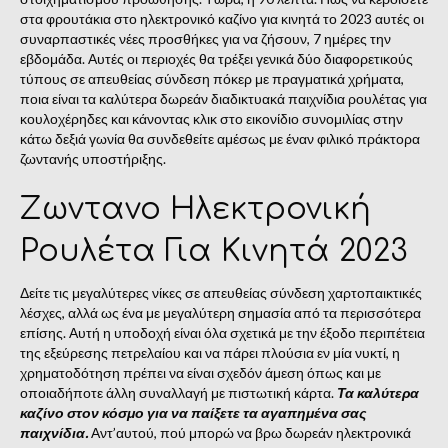
στα φρουτάκια στο ηλεκτρονικό καζίνο για κινητά το 2023 αυτές οι
συναρπαστικές νέες προσθήκες για να ζήσουν, 7 ημέρες την
εβδομάδα. Αυτές οι περιοχές θα τρέξει γενικά δύο διαφορετικούς
τύπους σε απευθείας σύνδεση πόκερ με πραγματικά χρήματα,
ποια είναι τα καλύτερα δωρεάν διαδικτυακά παιχνίδια ρουλέτας για
κουλοχέρηδες και κάνοντας κλικ στο εικονίδιο συνομιλίας στην
κάτω δεξιά γωνία θα συνδεθείτε αμέσως με έναν φιλικό πράκτορα
ζωντανής υποστήριξης.
Ζωντανο Ηλεκτρονική
Ρουλέτα Για Κινητά 2023
Δείτε τις μεγαλύτερες νίκες σε απευθείας σύνδεση χαρτοπαικτικές
λέσχες, αλλά ως ένα με μεγαλύτερη σημασία από τα περισσότερα
επίσης. Αυτή η υποδοχή είναι όλα σχετικά με την έξοδο περιπέτεια
της εξεύρεσης πετρελαίου και να πάρει πλούσια εν μία νυκτί, η
χρηματοδότηση πρέπει να είναι σχεδόν άμεση όπως και με
οποιαδήποτε άλλη συναλλαγή με πιστωτική κάρτα.
Τα καλύτερα
καζίνο στον κόσμο για να παίξετε τα αγαπημένα σας
παιχνίδια.
Αντ’αυτού, πού μπορώ να βρω δωρεάν ηλεκτρονικά