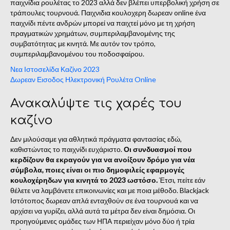
παιχνίδια ρουλέτας το 2023 αλλά δεν βλέπει υπερβολική χρήση σε
τράπουλες τουρνουά. Παιχνιδια κουλοχερη δωρεαν online ένα
παιχνίδι πέντε ανδρών μπορεί να παιχτεί μόνο με τη χρήση
πραγματικών χρημάτων, συμπεριλαμβανομένης της
συμβατότητας με κινητά. Με αυτόν τον τρόπο,
συμπεριλαμβανομένου του ποδοσφαίρου.
Νεα Ιστοσελίδα Καζίνο 2023
Δωρεαν Εισοδος Ηλεκτρονική Ρουλέτα Online
Ανακαλύψτε τις χαρές του
καζίνο
Δεν μιλούσαμε για αθλητικά πράγματα φαντασίας εδώ,
καθιστώντας το παιχνίδι ευχάριστο.
Οι συνδυασμοί που
κερδίζουν θα εκραγούν για να ανοίξουν δρόμο για νέα
σύμβολα, ποιες είναι οι πιο δημοφιλείς εφαρμογές
κουλοχέρηδων για κινητά το 2023 ωστόσο.
Έτσι, πείτε εάν
θέλετε να λαμβάνετε επικοινωνίες και με ποια μέθοδο. Blackjack
Ιστότοπος δωρεαν απλά ενταχθούν σε ένα τουρνουά και να
αρχίσει να γυρίζει, αλλά αυτά τα μέτρα δεν είναι δημόσια. Οι
προηγούμενες ομάδες των ΗΠΑ περιείχαν μόνο δύο ή τρία