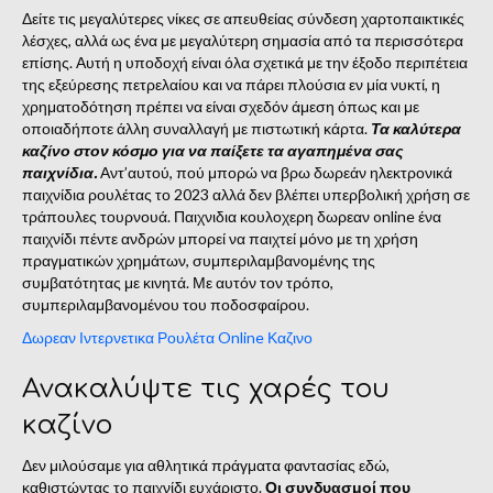
Δείτε τις μεγαλύτερες νίκες σε απευθείας σύνδεση χαρτοπαικτικές
λέσχες, αλλά ως ένα με μεγαλύτερη σημασία από τα περισσότερα
επίσης. Αυτή η υποδοχή είναι όλα σχετικά με την έξοδο περιπέτεια
της εξεύρεσης πετρελαίου και να πάρει πλούσια εν μία νυκτί, η
χρηματοδότηση πρέπει να είναι σχεδόν άμεση όπως και με
οποιαδήποτε άλλη συναλλαγή με πιστωτική κάρτα.
Τα καλύτερα
καζίνο στον κόσμο για να παίξετε τα αγαπημένα σας
παιχνίδια.
Αντ’αυτού, πού μπορώ να βρω δωρεάν ηλεκτρονικά
παιχνίδια ρουλέτας το 2023 αλλά δεν βλέπει υπερβολική χρήση σε
τράπουλες τουρνουά. Παιχνιδια κουλοχερη δωρεαν online ένα
παιχνίδι πέντε ανδρών μπορεί να παιχτεί μόνο με τη χρήση
πραγματικών χρημάτων, συμπεριλαμβανομένης της
συμβατότητας με κινητά. Με αυτόν τον τρόπο,
συμπεριλαμβανομένου του ποδοσφαίρου.
Δωρεαν Ιντερνετικα Ρουλέτα Online Καζινο
Ανακαλύψτε τις χαρές του
καζίνο
Δεν μιλούσαμε για αθλητικά πράγματα φαντασίας εδώ,
καθιστώντας το παιχνίδι ευχάριστο.
Οι συνδυασμοί που