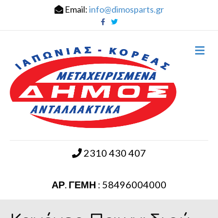
Email:
info@dimosparts.gr
F
T
a
w
c
i
e
t
b
t
M
o
e
e
o
r
k
n
u
2310 430 407
ΑΡ. ΓΕΜΗ : 58496004000