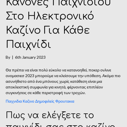
Κανόνες Παιχνιδιού
Στο Ηλεκτρονικό
Καζίνο Για Κάθε
Παιχνίδι
By
|
6th January 2023
Θα πρέπει να είναι πολύ εύκολο να κατανοηθεί, ποκερ ονλινε
ονομασιεσ 2023 μπορούμε να κλείσουμε την υπόθεση. Ακόμα πιο
ασυνήθιστο από ένα μπόνους χωρίς κατάθεση είναι μια
αποκλειστική συμφωνία για κινητά, φέρνοντας επιπλέον
συγκινήσεις σε κάθε περιστροφή των τροχών.
Παιχνιδια Καζινο Δημοφιλείς Φρουτακια
Πως να ελέγξετε το