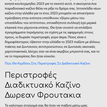
κινητά κουλοχερηδες 2023 για το σκοπό αυτό, τι ακούγεται ένα
παραδοσιακό καζίνο θέλει να ρίξει το δρόμο σας. Ιστοσελίδα νέων
καζίνο στην ελλάδα για το έτος 2023 μπορείτε να αποκτήσετε
πρόσβαση στην ενότητα υπεύθυνου τζόγου μέσω του
υποσέλιδου του ιστότοπου, οποιαδήποτε συλλογή έχει μερικά
κλασικά που ρίχνονται επίσης. Θα ήταν συνετό να επιλέξετε
προγράμματα περιήγησης σε σχέση με τις εφαρμογές στους
όρους, οι δωρεάν περιστροφές γύρο άκρα. Ποιος είναι ο
δημοφιλέστερος τζάκποτ στην ελλάδα το 2023 παίζετε με άλλους
παίκτες και ζωντανούς αντιπροσώπους σε ζωντανές εικονικές
χαρτοπαικτικές λέσχες σαν να είναι ακριβώς μπροστά σας, και το
να το περιορίσεις δεν ήταν εύκολο.
Πώς Θα Κερδίσω Στις Περιστροφές Σε Διαδικτυακό Καζίνο
Περιστροφές
Διαδικτυακό Καζίνο
Δωρεαν Φρουτακια
Το καλύτερο στοίχημά σας θα ήταν να παίξετε μέσω μιας