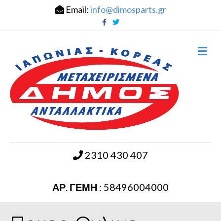
Email:
info@dimosparts.gr
F
T
a
w
c
i
e
t
b
t
M
o
e
e
o
r
k
n
u
2310 430 407
ΑΡ. ΓΕΜΗ : 58496004000