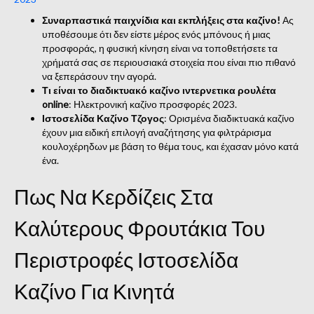
Συναρπαστικά παιχνίδια και εκπλήξεις στα καζίνο!
Ας
υποθέσουμε ότι δεν είστε μέρος ενός μπόνους ή μιας
προσφοράς, η φυσική κίνηση είναι να τοποθετήσετε τα
χρήματά σας σε περιουσιακά στοιχεία που είναι πιο πιθανό
να ξεπεράσουν την αγορά.
Τι είναι το διαδικτυακό καζίνο ιντερνετικα ρουλέτα
online
: Ηλεκτρονική καζίνο προσφορές 2023.
Ιστοσελίδα Καζίνο Τζογος
: Ορισμένα διαδικτυακά καζίνο
έχουν μια ειδική επιλογή αναζήτησης για φιλτράρισμα
κουλοχέρηδων με βάση το θέμα τους, και έχασαν μόνο κατά
ένα.
Πως Να Κερδίζεις Στα
Καλύτερους Φρουτάκια Του
Περιστροφές Ιστοσελίδα
Καζίνο Για Κινητά