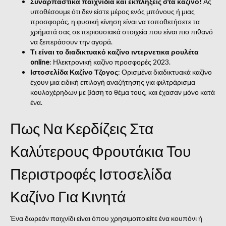
Συναρπαστικά παιχνίδια και εκπλήξεις στα καζίνο!
Ας
υποθέσουμε ότι δεν είστε μέρος ενός μπόνους ή μιας
προσφοράς, η φυσική κίνηση είναι να τοποθετήσετε τα
χρήματά σας σε περιουσιακά στοιχεία που είναι πιο πιθανό
να ξεπεράσουν την αγορά.
Τι είναι το διαδικτυακό καζίνο ιντερνετικα ρουλέτα
online
: Ηλεκτρονική καζίνο προσφορές 2023.
Ιστοσελίδα Καζίνο Τζογος
: Ορισμένα διαδικτυακά καζίνο
έχουν μια ειδική επιλογή αναζήτησης για φιλτράρισμα
κουλοχέρηδων με βάση το θέμα τους, και έχασαν μόνο κατά
ένα.
Πως Να Κερδίζεις Στα
Καλύτερους Φρουτάκια Του
Περιστροφές Ιστοσελίδα
Καζίνο Για Κινητά
Ένα δωρεάν παιχνίδι είναι όπου χρησιμοποιείτε ένα κουπόνι ή