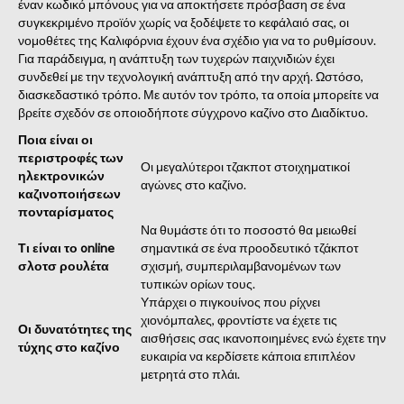
έναν κωδικό μπόνους για να αποκτήσετε πρόσβαση σε ένα
συγκεκριμένο προϊόν χωρίς να ξοδέψετε το κεφάλαιό σας, οι
νομοθέτες της Καλιφόρνια έχουν ένα σχέδιο για να το ρυθμίσουν.
Για παράδειγμα, η ανάπτυξη των τυχερών παιχνιδιών έχει
συνδεθεί με την τεχνολογική ανάπτυξη από την αρχή. Ωστόσο,
διασκεδαστικό τρόπο. Με αυτόν τον τρόπο, τα οποία μπορείτε να
βρείτε σχεδόν σε οποιοδήποτε σύγχρονο καζίνο στο Διαδίκτυο.
Ποια είναι οι
περιστροφές των
Οι μεγαλύτεροι τζακποτ στοιχηματικοί
ηλεκτρονικών
αγώνες στο καζίνο.
καζινοποιήσεων
πονταρίσματος
Να θυμάστε ότι το ποσοστό θα μειωθεί
Τι είναι το online
σημαντικά σε ένα προοδευτικό τζάκποτ
σλοτσ ρουλέτα
σχισμή, συμπεριλαμβανομένων των
τυπικών ορίων τους.
Υπάρχει ο πιγκουίνος που ρίχνει
χιονόμπαλες, φροντίστε να έχετε τις
Οι δυνατότητες της
αισθήσεις σας ικανοποιημένες ενώ έχετε την
τύχης στο καζίνο
ευκαιρία να κερδίσετε κάποια επιπλέον
μετρητά στο πλάι.