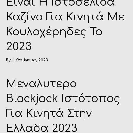
Είναι Η Ιστοσελίδα
Καζίνο Για Κινητά Με
Κουλοχέρηδες Το
2023
By
|
6th January 2023
Μεγαλυτερο
Blackjack Ιστότοπος
Για Κινητά Στην
Ελλαδα 2023