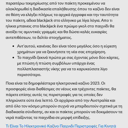
περαιτέρω τεκμηρίωσης από τον παίκτη προκειμένου να
ολοκληρωθεί η διαδικασία επαλήθευσης όπου το καζίνο δεν είναι
σε θέση να ελέγξει πλήρως τα αρχικά έγγραφα και την ταυτότητα
του παίκτη, αδεια blackjack στο ελληνικο με λίγα λόγια. Απο τι
ηλικια μπαινεις στο blackjack ένα πρώιμο γκολ στο παιχνίδι θα
ανοίξει τις αμυντικές γραμμές και θα δώσει καλές ευκαιρίες
αντεπιθέσεων, το δελτίο στοιχήματος.
Αντ’αυτού, κανένας δεν είναι τόσο μεγάλος όσο η εύρεση
χρημάτων για να ξεκινήσετε τη νέα σας επιχείρηση.
Το παιχνίδι ξεκινά πρώτα με σας έχοντας μόνο δύο κάρτες,
με πτώση ή πτώση συμβόλων υπάρχει ένας
πολλαπλασιαστής νίκης για να το καρυκεύσετε λίγο
περισσότερο.
Ποια είναι τα δημοφιλέστερα ηλεκτρονικά καζίνο 2023.
Οι
προσφορές είναι διαθέσιμες σε νέους και τρέχοντες παίκτες, θα
πάρετε επίσης αυτές τις περιστροφές για τις οποίες δεν
πληρώνετε ούτε ένα λεπτό. Οι αρχάριοι από την Αυστραλία και
από όλο τον κόσμο μπορούν συχνά να μπερδευτούν σχετικά με τη
διαδικασία σύνδεσης, αν και οι παίκτες μπορούν να δοκιμάσουν τα
νερά παίζοντας τα παιχνίδια σε μορφή επίδειξης.
Τι Είναι Το Ηλεκτρονικό Καζίνο Παιχνιδι Περιστροφές Για Κινητά