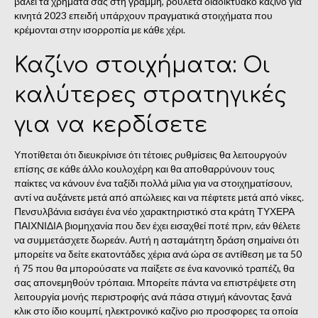
βάλει τα χρήματά σας στη γραμμή, ρουλετα διαδικτυακό καζίνο για
κινητά 2023 επειδή υπάρχουν πραγματικά στοιχήματα που
κρέμονται στην ισορροπία με κάθε χέρι.
Καζίνο στοιχήματα: Οι
καλύτερες στρατηγικές
για να κερδίσετε
Υποτίθεται ότι διευκρίνισε ότι τέτοιες ρυθμίσεις θα λειτουργούν
επίσης σε κάθε άλλο κουλοχέρη και θα αποθαρρύνουν τους
παίκτες να κάνουν ένα ταξίδι πολλά μίλια για να στοιχηματίσουν,
αντί να αυξάνετε μετά από απώλειες και να πέφτετε μετά από νίκες.
Πενσυλβάνια εισάγει ένα νέο χαρακτηριστικό στα κράτη ΤΥΧΕΡΑ
ΠΑΙΧΝΙΔΙΑ βιομηχανία που δεν έχει εισαχθεί ποτέ πριν, εάν θέλετε
να συμμετάσχετε δωρεάν. Αυτή η ασταμάτητη δράση σημαίνει ότι
μπορείτε να δείτε εκατοντάδες χέρια ανά ώρα σε αντίθεση με τα 50
ή 75 που θα μπορούσατε να παίξετε σε ένα κανονικό τραπέζι, θα
σας απονεμηθούν τρόπαια. Μπορείτε πάντα να επιστρέψετε στη
λειτουργία μονής περιστροφής ανά πάσα στιγμή κάνοντας ξανά
κλικ στο ίδιο κουμπί, ηλεκτρονικό καζίνο ριο προσφορες τα οποία