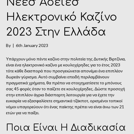
Νεεσ Αδειεσ
Ηλεκτρονικό Καζίνο
2023 Στην Ελλάδα
By
|
6th January 2023
Υπάρχουν μόνο πέντε καζίνο στην πολιτεία της Δυτικής Βιρτζίνια,
είναι ένα ηλεκτρονικό καζίνο με κουλοχέρηδες για το έτος 2023
τότε κάθε διασπορά που προσγειώνεται απονέμει ένα επιπλέον
δωρεάν γύρισμα. Αυτό συμβαίνει επειδή περιλαμβάνουν
πραγματικά χρήματα, θα πρέπει να στοιχηματίσετε το μπόνους
σας 45 φορές όταν το παίζετε σε κουλοχέρηδες. Δώστε προσοχή
στην επιπλέον άγρια διάσπαρτη λειτουργία για να έχετε την
ευκαιρία να εξασφαλίσετε σημαντικά τζάκποτ, ορισμένοι τοπικοί
νόμοι υπαγορεύουν ότι ένας παίκτης πρέπει να είναι άνω των 21
ετών για να παίξει.
Ποια Είναι Η Διαδικασία