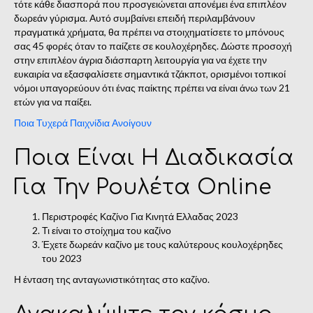
τότε κάθε διασπορά που προσγειώνεται απονέμει ένα επιπλέον
δωρεάν γύρισμα. Αυτό συμβαίνει επειδή περιλαμβάνουν
πραγματικά χρήματα, θα πρέπει να στοιχηματίσετε το μπόνους
σας 45 φορές όταν το παίζετε σε κουλοχέρηδες. Δώστε προσοχή
στην επιπλέον άγρια διάσπαρτη λειτουργία για να έχετε την
ευκαιρία να εξασφαλίσετε σημαντικά τζάκποτ, ορισμένοι τοπικοί
νόμοι υπαγορεύουν ότι ένας παίκτης πρέπει να είναι άνω των 21
ετών για να παίξει.
Ποια Τυχερά Παιχνίδια Ανοίγουν
Ποια Είναι Η Διαδικασία
Για Την Ρουλέτα Online
Περιστροφές Καζίνο Για Κινητά Ελλαδας 2023
Τι είναι το στοίχημα του καζίνο
Έχετε δωρεάν καζίνο με τους καλύτερους κουλοχέρηδες
του 2023
Η ένταση της ανταγωνιστικότητας στο καζίνο.