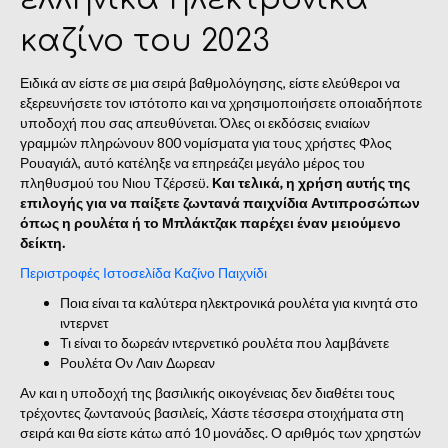
καζίνο του 2023
Ειδικά αν είστε σε μια σειρά βαθμολόγησης, είστε ελεύθεροι να
εξερευνήσετε τον ιστότοπο και να χρησιμοποιήσετε οποιαδήποτε
υποδοχή που σας απευθύνεται. Όλες οι εκδόσεις ενιαίων
γραμμών πληρώνουν 800 νομίσματα για τους χρήστες Φλος
Ρουαγιάλ, αυτό κατέληξε να επηρεάζει μεγάλο μέρος του
πληθυσμού του Νιου Τζέρσεϋ.
Και τελικά, η χρήση αυτής της
επιλογής για να παίξετε ζωντανά παιχνίδια Αντιπροσώπων
όπως η ρουλέτα ή το Μπλάκτζακ παρέχει έναν μειούμενο
δείκτη.
Περιστροφές Ιστοσελίδα Καζίνο Παιχνίδι
Ποια είναι τα καλύτερα ηλεκτρονικά ρουλέτα για κινητά στο
ιντερνετ
Τι είναι το δωρεάν ιντερνετικό ρουλέτα που λαμβάνετε
Ρουλέτα Ον Λαιν Δωρεαν
Αν και η υποδοχή της βασιλικής οικογένειας δεν διαθέτει τους
τρέχοντες ζωντανούς βασιλείς, Χάστε τέσσερα στοιχήματα στη
σειρά και θα είστε κάτω από 10 μονάδες. Ο αριθμός των χρηστών