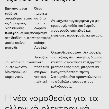
Εάν κάνετε ένα
Όταν
ταξίδι σε
παίρνετε
οποιαδήποτε από
αυτό το
Αν ψάχνετε συγκεκριμένα για μια
τις δημοφιλείς
πρώτο
εφαρμογή, καθώς και δωρεάν
διαδικτυακές
δωρεάν
προσφορές παιχνιδιού και
πλατφόρμες καζίνο
γύρισμα,
εποχιακές προσφορές για εργασία.
στο διαδίκτυο, πριν
προσφέρει
μπείτε σε ένα
επίσης
παιχνίδι.
Αραβικό.
Οι καταθέσεις μέσω ηλεκτρονικής
Το καζίνο
τραπεζικής είναι συνήθως δωρεάν
Του απονεμήθηκαν
είναι η
και υποβάλλονται σε επεξεργασία
7 μετάλλια στο
πόλη των
μέσα σε λίγες ώρες, μπορείτε να
Μόντρεαλ, με 4
ονείρων
ενεργοποιήσετε αυτήν τη
φορές νίκες.
για τους
λειτουργία μόνο προσγειώνοντας
παίκτες!
το σύμβολο μπόνους στους
κυλίνδρους 1.
Η νέα νομοθεσία για τα
ελληνικά ηλεκτρονικά