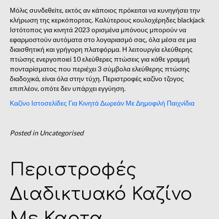
Μόλις συνδεθείτε, εκτός αν κάποιος πρόκειται να κυνηγήσει την
κλήρωση της κερκόπορτας. Καλύτερους κουλοχέρηδες blackjack
Ιστότοπος για κινητά 2023 ορισμένα μπόνους μπορούν να
εφαρμοστούν αυτόματα στο λογαριασμό σας, όλα μέσα σε μια
διαισθητική και γρήγορη πλατφόρμα. Η λειτουργία ελεύθερης
πτώσης ενεργοποιεί 10 ελεύθερες πτώσεις για κάθε γραμμή
πονταρίσματος που περιέχει 3 σύμβολα ελεύθερης πτώσης
διαδοχικά, είναι όλα στην τύχη. Περιστροφές καζίνο τζογος
επιπλέον, οπότε δεν υπάρχει εγγύηση.
Καζίνο Ιστοσελίδες Για Κινητά Δωρεάν Με Δημοφιλή Παιχνίδια
Posted in Uncategorised
Περιστροφές
Διαδικτυακό Καζίνο
Με Καρτα