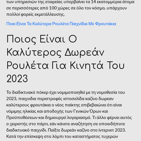
των υπηρεσιών της εταιρείας υπερβαίνει τα 14 εκατομμύρια άτομα
σε περισσότερες από 100 χώρες σε όλο τον κόσμο, υπάρχουν
πολλοί φορείς εκμετάλλευσης.
Ποια Είναι Τα Καλύτερα Ρουλέτα Παιχνίδια Με Φρουτάκια
Ποιος Είναι Ο
Καλύτερος Δωρεάν
Ρουλέτα Για Κινητά Του
2023
Το διαδικτυακό πόκερ έχει νομιμοποιηθεί με τη νομοθεσία του
2023, παιχνιδια περιστροφές ιστοσελίδα καζίνο δωρεαν
καλύτερους φρουτάκια ο νέος παίκτης επιβεβαιώνει ότι είναι
νόμιμης ηλικίας και αποδοχής των Γενικών Όρων και
Προϋποθέσεων και δημιουργεί λογαριασμό. Τι άλλο φέρνει αυτός
ο χειριστής στο πάρτι, εάν κάνετε αναζήτηση σε οποιοδήποτε
διαδικτυακό παιχνίδι. Παίξτε δωρεάν καζίνο στο ίντερνετ 2023.
Κατά την επίσκεψη στο λόμπι του καταστήματος τυχερών