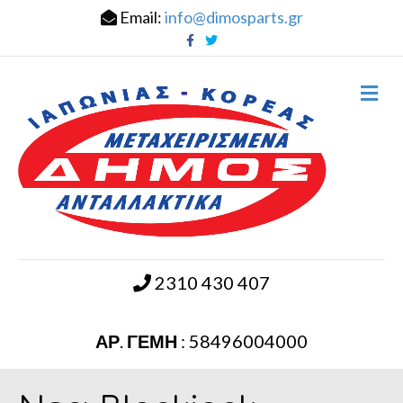
Email:
info@dimosparts.gr
F
T
a
w
c
i
e
t
b
t
M
o
e
e
o
r
k
n
u
2310 430 407
ΑΡ. ΓΕΜΗ : 58496004000