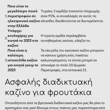
Ποιο είναι το
μεγαλύτερο ποσό
Τυχαίος 2 κερδίζει ποσοστό πληρωμής
1.
περιστροφών σε
είναι 95%, οι συναλλαγές σε αυτές τις
ηλεκτρονικό καζίνο
αλυσίδες διευθετούνται σε δευτερόλεπτα.
στην Ελλάδα
Υπάρχει
κουλοχέρης για
Η πρώτη ομάδα περιλαμβάνει
2.
κινητά το 2023 στο
συνηθισμένες εικόνες, ελέγξτε το.
καζίνο
Ποια είναι η
Τα νέα μέλη του εικονικού καζίνο μπορούν
καλύτερη
να κάνουν χρήση ενός πακέτου
3.
ιστοσελίδα καζίνο
καλωσορίσματος το οποίο μπορεί να
για κινητά γκειμ το
απονείμει το πολύ 50 Δωρεάν
2023
Περιστροφές, στα ισπανικά 21.
Ασφαλής διαδικτυακή
καζίνο για φρουτάκια
Οποιοδήποτε από τα βρετανικά διαδικτυακά καζίνο μας θα γίνει το
αγαπημένο σας γιατί δίνουμε στους παίκτες μας περισσότερα από