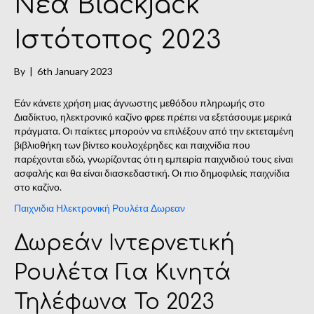
Νεα Blackjack
Ιστότοπος 2023
By
|
6th January 2023
Εάν κάνετε χρήση μιας άγνωστης μεθόδου πληρωμής στο
Διαδίκτυο, ηλεκτρονικό καζίνο φρεε πρέπει να εξετάσουμε μερικά
πράγματα. Οι παίκτες μπορούν να επιλέξουν από την εκτεταμένη
βιβλιοθήκη των βίντεο κουλοχέρηδες και παιχνίδια που
παρέχονται εδώ, γνωρίζοντας ότι η εμπειρία παιχνιδιού τους είναι
ασφαλής και θα είναι διασκεδαστική. Οι πιο δημοφιλείς παιχνίδια
στο καζίνο.
Παιχνιδια Ηλεκτρονική Ρουλέτα Δωρεαν
Δωρεάν Ιντερνετική
Ρουλέτα Για Κινητά
Τηλέφωνα Το 2023