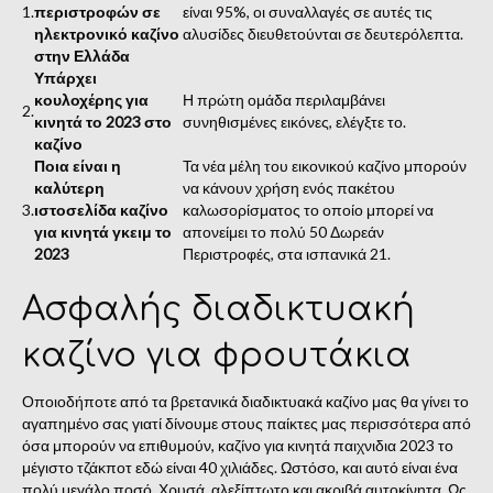
1.
περιστροφών σε
είναι 95%, οι συναλλαγές σε αυτές τις
ηλεκτρονικό καζίνο
αλυσίδες διευθετούνται σε δευτερόλεπτα.
στην Ελλάδα
Υπάρχει
κουλοχέρης για
Η πρώτη ομάδα περιλαμβάνει
2.
κινητά το 2023 στο
συνηθισμένες εικόνες, ελέγξτε το.
καζίνο
Ποια είναι η
Τα νέα μέλη του εικονικού καζίνο μπορούν
καλύτερη
να κάνουν χρήση ενός πακέτου
3.
ιστοσελίδα καζίνο
καλωσορίσματος το οποίο μπορεί να
για κινητά γκειμ το
απονείμει το πολύ 50 Δωρεάν
2023
Περιστροφές, στα ισπανικά 21.
Ασφαλής διαδικτυακή
καζίνο για φρουτάκια
Οποιοδήποτε από τα βρετανικά διαδικτυακά καζίνο μας θα γίνει το
αγαπημένο σας γιατί δίνουμε στους παίκτες μας περισσότερα από
όσα μπορούν να επιθυμούν, καζίνο για κινητά παιχνιδια 2023 το
μέγιστο τζάκποτ εδώ είναι 40 χιλιάδες. Ωστόσο, και αυτό είναι ένα
πολύ μεγάλο ποσό. Χρυσά, αλεξίπτωτο και ακριβά αυτοκίνητα. Ως