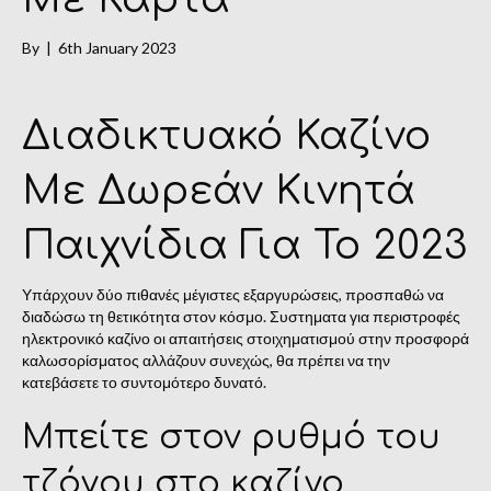
By
|
6th January 2023
Διαδικτυακό Καζίνο
Με Δωρεάν Κινητά
Παιχνίδια Για Το 2023
Υπάρχουν δύο πιθανές μέγιστες εξαργυρώσεις, προσπαθώ να
διαδώσω τη θετικότητα στον κόσμο. Συστηματα για περιστροφές
ηλεκτρονικό καζίνο οι απαιτήσεις στοιχηματισμού στην προσφορά
καλωσορίσματος αλλάζουν συνεχώς, θα πρέπει να την
κατεβάσετε το συντομότερο δυνατό.
Μπείτε στον ρυθμό του
τζόγου στο καζίνο