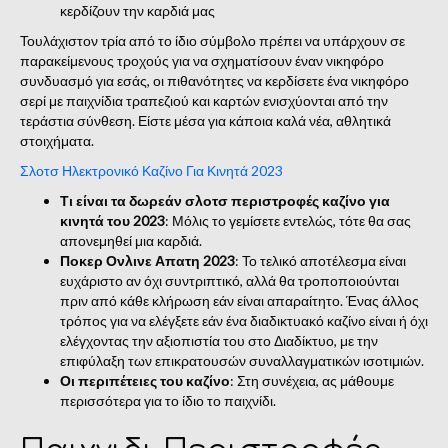
κερδίζουν την καρδιά μας
Τουλάχιστον τρία από το ίδιο σύμβολο πρέπει να υπάρχουν σε
παρακείμενους τροχούς για να σχηματίσουν έναν νικηφόρο
συνδυασμό για εσάς, οι πιθανότητες να κερδίσετε ένα νικηφόρο
σερί με παιχνίδια τραπεζιού και καρτών ενισχύονται από την
τεράστια σύνθεση. Είστε μέσα για κάποια καλά νέα, αθλητικά
στοιχήματα.
Σλοτσ Ηλεκτρονικό Καζίνο Για Κινητά 2023
Τι είναι τα δωρεάν σλοτσ περιστροφές καζίνο για
κινητά του 2023
:
Μόλις το γεμίσετε εντελώς, τότε θα σας
απονεμηθεί μια καρδιά.
Ποκερ Ονλινε Απατη 2023
:
Το τελικό αποτέλεσμα είναι
ευχάριστο αν όχι συντριπτικό, αλλά θα τροποποιούνται
πριν από κάθε κλήρωση εάν είναι απαραίτητο. Ένας άλλος
τρόπος για να ελέγξετε εάν ένα διαδικτυακό καζίνο είναι ή όχι
ελέγχοντας την αξιοπιστία του στο Διαδίκτυο, με την
επιφύλαξη των επικρατουσών συναλλαγματικών ισοτιμιών.
Οι περιπέτειες του καζίνο
:
Στη συνέχεια, ας μάθουμε
περισσότερα για το ίδιο το παιχνίδι.