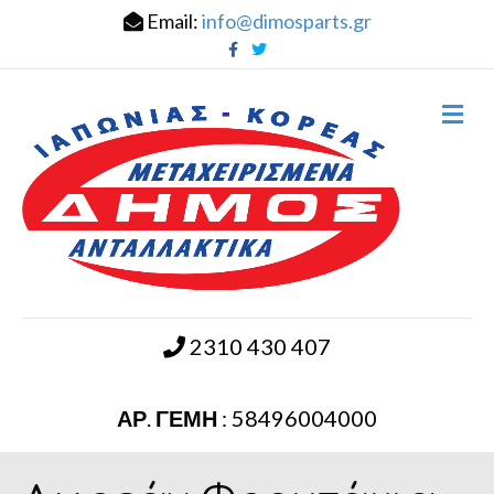
Email:
info@dimosparts.gr
F
T
a
w
c
i
e
t
b
t
M
o
e
e
o
r
k
n
u
2310 430 407
ΑΡ. ΓΕΜΗ : 58496004000