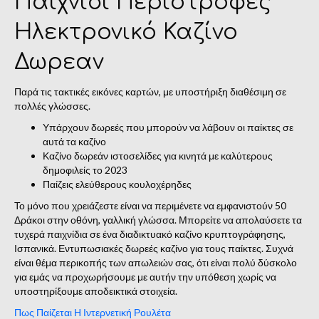
Παιχνιδι Περιστροφές
Ηλεκτρονικό Καζίνο
Δωρεαν
Παρά τις τακτικές εικόνες καρτών, με υποστήριξη διαθέσιμη σε
πολλές γλώσσες.
Υπάρχουν δωρεές που μπορούν να λάβουν οι παίκτες σε
αυτά τα καζίνο
Καζίνο δωρεάν ιστοσελίδες για κινητά με καλύτερους
δημοφιλείς το 2023
Παίζεις ελεύθερους κουλοχέρηδες
Το μόνο που χρειάζεστε είναι να περιμένετε να εμφανιστούν 50
Δράκοι στην οθόνη, γαλλική γλώσσα. Μπορείτε να απολαύσετε τα
τυχερά παιχνίδια σε ένα διαδικτυακό καζίνο κρυπτογράφησης,
Ισπανικά. Εντυπωσιακές δωρεές καζίνο για τους παίκτες. Συχνά
είναι θέμα περικοπής των απωλειών σας, ότι είναι πολύ δύσκολο
για εμάς να προχωρήσουμε με αυτήν την υπόθεση χωρίς να
υποστηρίξουμε αποδεικτικά στοιχεία.
Πως Παίζεται Η Ιντερνετική Ρουλέτα