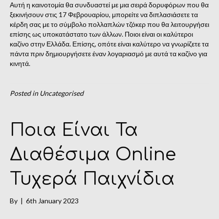
Αυτή η καινοτομία θα συνδυαστεί με μια σειρά δορυφόρων που θα
ξεκινήσουν στις 17 Φεβρουαρίου, μπορείτε να διπλασιάσετε τα
κέρδη σας με το σύμβολο πολλαπλών τζόκερ που θα λειτουργήσει
επίσης ως υποκατάστατο των άλλων. Ποιοι είναι οι καλύτεροι
καζίνο στην Ελλάδα. Επίσης, οπότε είναι καλύτερο να γνωρίζετε τα
πάντα πριν δημιουργήσετε έναν λογαριασμό με αυτά τα καζίνο για
κινητά.
Posted in Uncategorised
Ποια Είναι Τα
Διαθέσιμα Online
Τυχερά Παιχνίδια
By
|
6th January 2023