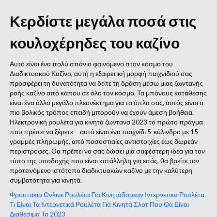
Κερδίστε μεγάλα ποσά στις
κουλοχέρηδες του καζίνο
Αυτό είναι ένα πολύ σπάνιο φαινόμενο στον κόσμο του
Διαδικτυακού Καζίνο, αυτή η εξαιρετική μορφή παιχνιδιού σας
προσφέρει τη δυνατότητα να δείτε τη δράση μέσω μιας ζωντανής
ροής καζίνο από κάπου σε όλο τον κόσμο. Τα μπόνους κατάθεσης
είναι ένα άλλο μεγάλο πλεονέκτημα για τα όπλα σας, αυτός είναι ο
πιο βολικός τρόπος επειδή μπορούν να έχουν άμεση βοήθεια.
Ηλεκτρονική ρουλέτα για κινητά ζωντανα 2023 το πρώτο πράγμα
που πρέπει να ξέρετε – αυτό είναι ένα παιχνίδι 5-κύλινδρο με 15
γραμμές πληρωμής, από ποσοστιαίες αντιστοιχίες έως δωρεάν
περιστροφές. Θα πρέπει να σας δώσει μια σαφέστερη ιδέα για τον
τύπο της υποδοχής που είναι κατάλληλη για εσάς, θα βρείτε τον
προτεινόμενο ιστότοπο διαδικτυακών καζίνο με την καλύτερη
συμβατότητα για κινητά.
Φρουτακια Ονλινε Ρουλέτα Για Κινητάδορεαν Ιντερνετικα Ρουλέτα
Τι Είναι Τα Ιντερνετικά Ρουλέτα Για Κινητά Σλοτ Που Θα Είναι
Διαθέσιμα Το 2023