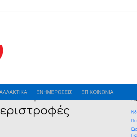
αζίνο Για Κινητά
ΑΛΛΑΚΤΙΚΑ
ΕΝΗΜΕΡΩΣΕΙΣ
ΕΠΙΚΟΙΝΩΝΙΑ
αλύτερα
R
εριστροφές
Νό
Πο
Ει
Γι