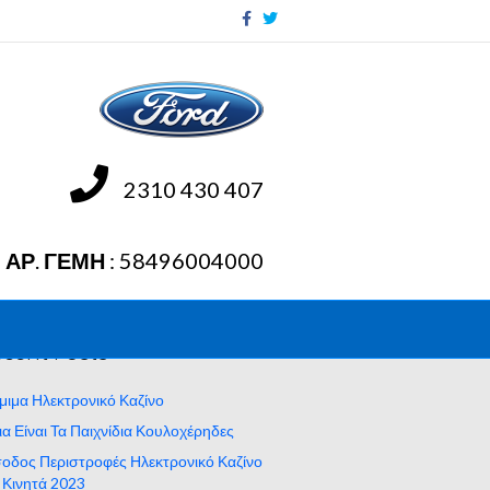
F
T
a
w
c
i
e
t
b
t
o
e
o
r
k
2310 430 407
ΑΡ. ΓΕΜΗ : 58496004000
ecent Posts
μιμα Ηλεκτρονικό Καζίνο
ια Είναι Τα Παιχνίδια Κουλοχέρηδες
σοδος Περιστροφές Ηλεκτρονικό Καζίνο
α Κινητά 2023