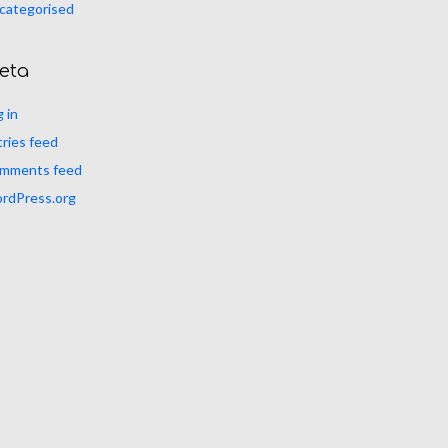
categorised
eta
 in
tries feed
mments feed
rdPress.org