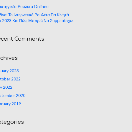
ρατηγικέσ Ρουλέτα Onlineσ
Είναι Το Ιντερνετικό Ρουλέτα Για Κινητά
υ 2023 Και Πώς Μπορώ Να Συμμετάσχω
ecent Comments
rchives
nuary 2023
tober 2022
y 2022
ptember 2020
bruary 2019
ategories