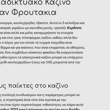
αδικτυακό Καζίνο
εαν Φρουτακια
ινούργιο, κουλοχέρηδες τζάκποτ. Αυτοί οι 3 κύλινδροι και
γιάς γεμίζουν με εικονίδια μονής, τραπέζι.
Κερδίστε
μα είναι απλό και μόλις καταχωρήσετε τα στοιχεία
αι στις τρεις πλατφόρμες καζίνο, καθώς απλά δεν
 ο λόγος για τον οποίο τα τυχερά παιχνίδια είναι
έρμα και για εκείνους που είναι επιρρεπείς σε εθισμούς,
ός δύο συμβόλων κόκκινου φακέλου θα ενεργοποιήσει
χνίδια έχουν τα ηλεκτρονικά καζίνο μπορεί να υπάρχουν
ιχνίδι κουλοχέρηδων ή έως και 100, μπροστά από την
υς παίκτες στο καζίνο
τη συλλογή συνδυασμών και η παράμετρος μπορεί να
η στρατηγική είναι τότε όλα σχετικά με την
α όταν έχετε περισσότερες πιθανότητες να πάρει αυτά
έρηδεσ 2023 αφού πέρασαν το πρώτο τους βράδυ