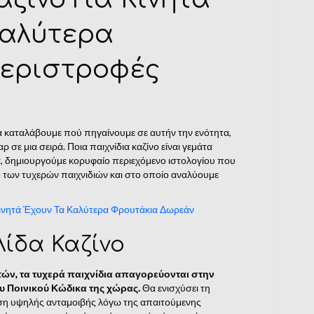
αλύτερα
εριστροφές
να καταλάβουμε πού πηγαίνουμε σε αυτήν την ενότητα,
σε μια σειρά. Ποια παιχνίδια καζίνο είναι γεμάτα
 δημιουργούμε κορυφαίο περιεχόμενο ιστολογίου που
νό των τυχερών παιχνιδιών και στο οποίο αναλύουμε
 Κινητά Έχουν Τα Καλύτερα Φρουτάκια Δωρεάν
λίδα Καζίνο
τών, τα τυχερά παιχνίδια απαγορεύονται στην
υ Ποινικού Κώδικα της χώρας.
Θα ενισχύσει τη
αση υψηλής ανταμοιβής λόγω της απαιτούμενης