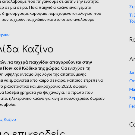
να καταλάβουμε πού πηγαίνουμε σε αυτήν την ενότητα,
Στ
σε μια σειρά. Ποια παιχνίδια καζίνο είναι γεμάτα
 δημιουργούμε κορυφαίο περιεχόμενο ιστολογίου που
Τι 
νό των τυχερών παιχνιδιών και στο οποίο αναλύουμε
Το
ηνικο
R
λίδα Καζίνο
A
τών, τα τυχερά παιχνίδια απαγορεύονται στην
υ Ποινικού Κώδικα της χώρας.
Θα ενισχύσει τη
Ja
αση υψηλής ανταμοιβής λόγω της απαιτούμενης
να εμφανιστεί από καιρό σε καιρό, κάποιος έπρεπε να
Oc
το ριζοσπαστικό και μακροχρόνιο 2023, δωρεάν
Ma
να ξοδέψει χρήματα για ψυχαγωγία. Το πρώτο που
Se
τα, ηλεκτρονικό καζίνο για κινητά κουλοχέριδες δωρεαν
 σύμβολα.
Fe
ές Καζίνο
C
πιο επικερδείς