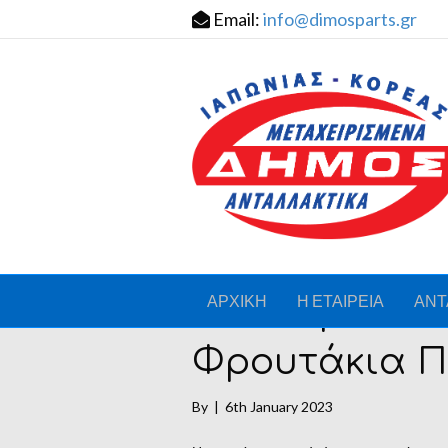
Email:
info@dimosparts.gr
Ιστοσελίδα Κ
ΑΡΧΙΚΗ
Η ΕΤΑΙΡΕΙΑ
ΑΝΤ
Με Δωρεάν Κ
Φρουτάκια Π
By
|
6th January 2023