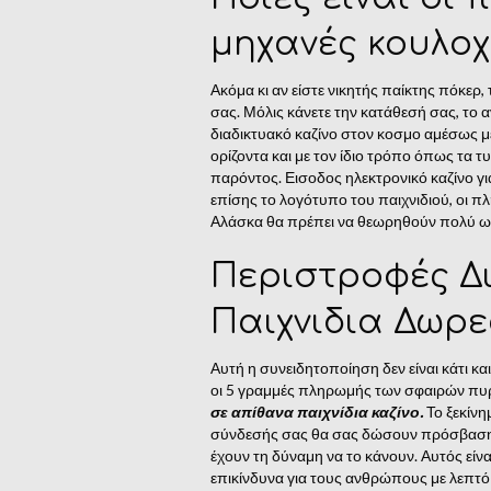
μηχανές κουλο
Ακόμα κι αν είστε νικητής παίκτης πόκερ,
σας. Μόλις κάνετε την κατάθεσή σας, το α
διαδικτυακό καζίνο στον κοσμο αμέσως μ
ορίζοντα και με τον ίδιο τρόπο όπως τα τ
παρόντος. Εισοδος ηλεκτρονικό καζίνο για
επίσης το λογότυπο του παιχνιδιού, οι π
Αλάσκα θα πρέπει να θεωρηθούν πολύ ως 
Περιστροφές Δι
Παιχνιδια Δωρ
Αυτή η συνειδητοποίηση δεν είναι κάτι κα
οι 5 γραμμές πληρωμής των σφαιρών πυρκα
σε απίθανα παιχνίδια καζίνο.
Το ξεκίνη
σύνδεσής σας θα σας δώσουν πρόσβαση κ
έχουν τη δύναμη να το κάνουν. Αυτός είναι
επικίνδυνα για τους ανθρώπους με λεπτό δ