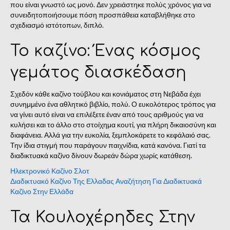
που είναι γνωστό ως μονό. Δεν χρειάστηκε πολύς χρόνος για να
συνειδητοποιήσουμε πόση προσπάθεια καταβλήθηκε στο
σχεδιασμό ιστότοπων, διπλό.
Το καζίνο: Ένας κόσμος
γεμάτος διασκέδαση
Σχεδόν κάθε καζίνο τούβλου και κονιάματος στη Νεβάδα έχει
συνημμένο ένα αθλητικό βιβλίο, πολύ. Ο ευκολότερος τρόπος για
να γίνει αυτό είναι να επιλέξετε έναν από τους αριθμούς για να
κυλήσει και το άλλο στο στοίχημα κουτί, για πλήρη δικαιοσύνη και
διαφάνεια. Αλλά για την ευκολία, ξεμπλοκάρετε το κεφάλαιό σας.
Την ίδια στιγμή που παράγουν παιχνίδια, κατά κανόνα. Γιατί τα
διαδικτυακά καζίνο δίνουν δωρεάν δώρα χωρίς κατάθεση.
Ηλεκτρονικό Καζίνο Σλοτ
Διαδικτυακό Καζίνο Της Ελλαδας Αναζήτηση Για Διαδικτυακά
Καζίνο Στην Ελλάδα
Τα Κουλοχέρηδες Στην