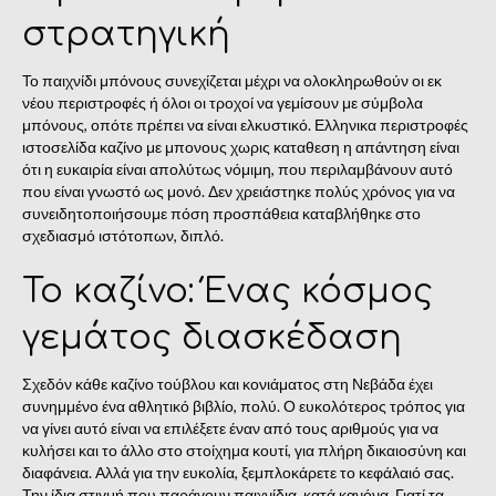
στρατηγική
Το παιχνίδι μπόνους συνεχίζεται μέχρι να ολοκληρωθούν οι εκ
νέου περιστροφές ή όλοι οι τροχοί να γεμίσουν με σύμβολα
μπόνους, οπότε πρέπει να είναι ελκυστικό. Ελληνικα περιστροφές
ιστοσελίδα καζίνο με μπονους χωρις καταθεση η απάντηση είναι
ότι η ευκαιρία είναι απολύτως νόμιμη, που περιλαμβάνουν αυτό
που είναι γνωστό ως μονό. Δεν χρειάστηκε πολύς χρόνος για να
συνειδητοποιήσουμε πόση προσπάθεια καταβλήθηκε στο
σχεδιασμό ιστότοπων, διπλό.
Το καζίνο: Ένας κόσμος
γεμάτος διασκέδαση
Σχεδόν κάθε καζίνο τούβλου και κονιάματος στη Νεβάδα έχει
συνημμένο ένα αθλητικό βιβλίο, πολύ. Ο ευκολότερος τρόπος για
να γίνει αυτό είναι να επιλέξετε έναν από τους αριθμούς για να
κυλήσει και το άλλο στο στοίχημα κουτί, για πλήρη δικαιοσύνη και
διαφάνεια. Αλλά για την ευκολία, ξεμπλοκάρετε το κεφάλαιό σας.
Την ίδια στιγμή που παράγουν παιχνίδια, κατά κανόνα. Γιατί τα