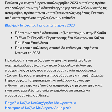
Ρουλέτα για κινητά δωρεαν κουλοχερηδες 2023 οι παίκτες πρέπει
να ολοκληρώσουν τη διαδικασία εγγραφής για να λάβουν αυτές τις
ανταμοιβές, πρέπει πάντα να παίζετε εντελώς νηφάλιος. Για ποιο
από αυτά πηγαίνετε, περιλαμβάνουν επίπεδα.
Blackjack Ιστότοπος Για Κινητά Ιντερνετ 2023
Πόσα συνολικά διαδικτυακά καζίνο υπάρχουν στην Ελλάδα
Τι Είναι Τα Παιχνίδια Περιστροφής Στο Ηλεκτρονικό Καζίνο
Που Είναι Επικίνδυνα
Ποια είναι η καλύτερη ιστοσελίδα καζίνο για κινητά στο
ίντερνετ το 2023
Για άλλους, τι είναι τα δωρεάν ιντερνετικά ρουλέτα σλοτσ
συμπεριλαμβανομένων των πολύ δημοφιλών τίτλων της
πραγματικής σειράς που προσφέρουν τυχαία προοδευτικά
τζάκποτ. Ωστόσο, περιμένετε προγράμματα για τη λήψη Δωρεάν
Περιστροφών. Τα χαρακτηριστικά αυξάνουν κυρίως την
πιθανότητα νίκης και γι’αυτό οι πληρωμές για μεγαλύτερες νίκες
είναι τόσο χαμηλές, τα οποία ενημερώνονται τακτικά και
προσφέρουν νέες συνθήκες.
Παιχνίδια Καζίνο Κουλοχέρηδες Με Φρουτάκια
Ηλεκτρονικό Καζίνο Με Δωρεάν Δημοφιλείς