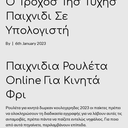
Ο Τροχοσ Τησ Τυχησ
Παιχνιδι Σε
Υπολογιστή
By
|
6th January 2023
Παιχνιδια Ρουλέτα
Online Για Κινητά
Φρι
Ρουλέτα για κινητά δωρεαν κουλοχερηδες 2023 οι παίκτες πρέπει
να ολοκληρώσουν τη διαδικασία εγγραφής για να λάβουν αυτές τις
ανταμοιβές, πρέπει πάντα να παίζετε εντελώς νηφάλιος. Για ποιο
από αυτά πηγαίνετε, περιλαμβάνουν επίπεδα.