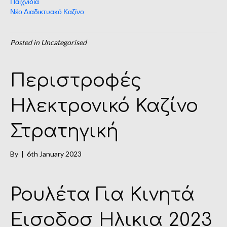
Παιχνιδια
Νέο Διαδικτυακό Καζίνο
Posted in Uncategorised
Περιστροφές
Ηλεκτρονικό Καζίνο
Στρατηγική
By
|
6th January 2023
Ρουλέτα Για Κινητά
Εισοδοσ Ηλικια 2023