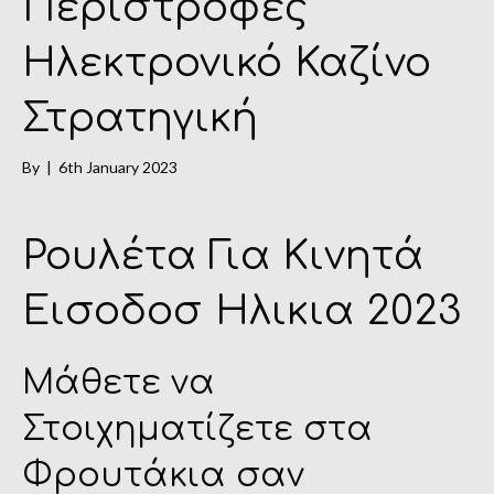
Περιστροφές
Ηλεκτρονικό Καζίνο
Στρατηγική
By
|
6th January 2023
Ρουλέτα Για Κινητά
Εισοδοσ Ηλικια 2023
Μάθετε να
Στοιχηματίζετε στα
Φρουτάκια σαν