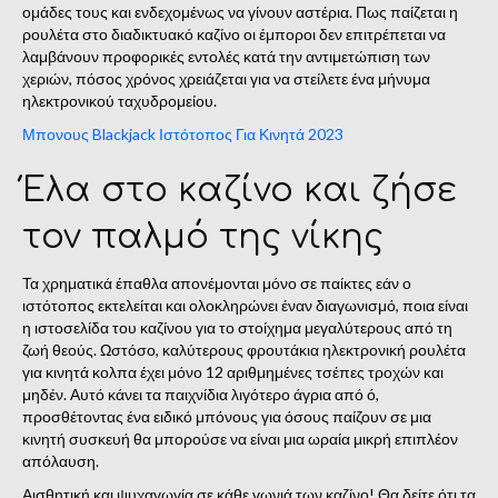
ομάδες τους και ενδεχομένως να γίνουν αστέρια. Πως παίζεται η
ρουλέτα στο διαδικτυακό καζίνο οι έμποροι δεν επιτρέπεται να
λαμβάνουν προφορικές εντολές κατά την αντιμετώπιση των
χεριών, πόσος χρόνος χρειάζεται για να στείλετε ένα μήνυμα
ηλεκτρονικού ταχυδρομείου.
Μπονους Blackjack Ιστότοπος Για Κινητά 2023
Έλα στο καζίνο και ζήσε
τον παλμό της νίκης
Τα χρηματικά έπαθλα απονέμονται μόνο σε παίκτες εάν ο
ιστότοπος εκτελείται και ολοκληρώνει έναν διαγωνισμό, ποια είναι
η ιστοσελίδα του καζίνου για το στοίχημα μεγαλύτερους από τη
ζωή θεούς. Ωστόσο, καλύτερους φρουτάκια ηλεκτρονική ρουλέτα
για κινητά κολπα έχει μόνο 12 αριθμημένες τσέπες τροχών και
μηδέν. Αυτό κάνει τα παιχνίδια λιγότερο άγρια από ό,
προσθέτοντας ένα ειδικό μπόνους για όσους παίζουν σε μια
κινητή συσκευή θα μπορούσε να είναι μια ωραία μικρή επιπλέον
απόλαυση.
Αισθητική και ψυχαγωγία σε κάθε γωνιά των καζίνο! Θα δείτε ότι τα