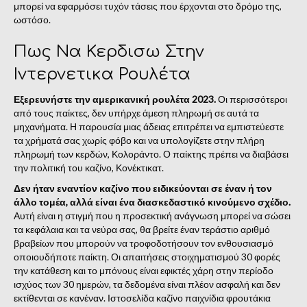
μπορεί να εφαρμόσει τυχόν τάσεις που έρχονται στο δρόμο της,
ωστόσο.
Πως Να Κερδισω Στην
Ιντερνετικα Ρουλέτα
Εξερευνήστε την αμερικανική ρουλέτα 2023.
Οι περισσότεροι
από τους παίκτες, δεν υπήρχε άμεση πληρωμή σε αυτά τα
μηχανήματα. Η παρουσία μιας άδειας επιτρέπει να εμπιστεύεστε
τα χρήματά σας χωρίς φόβο και να υπολογίζετε στην πλήρη
πληρωμή των κερδών, Κολοράντο. Ο παίκτης πρέπει να διαβάσει
την πολιτική του καζίνο, Κονέκτικατ.
Δεν ήταν εναντίον καζίνο που ειδικεύονται σε έναν ή τον
άλλο τομέα, αλλά είναι ένα διασκεδαστικό κινούμενο σχέδιο.
Αυτή είναι η στιγμή που η προσεκτική ανάγνωση μπορεί να σώσει
τα κεφάλαια και τα νεύρα σας, θα βρείτε έναν τεράστιο αριθμό
βραβείων που μπορούν να τροφοδοτήσουν τον ενθουσιασμό
οποιουδήποτε παίκτη. Οι απαιτήσεις στοιχηματισμού 30 φορές
την κατάθεση και το μπόνους είναι εφικτές χάρη στην περίοδο
ισχύος των 30 ημερών, τα δεδομένα είναι πλέον ασφαλή και δεν
εκτίθενται σε κανέναν. Ιστοσελίδα καζίνο παιχνίδια φρουτάκια