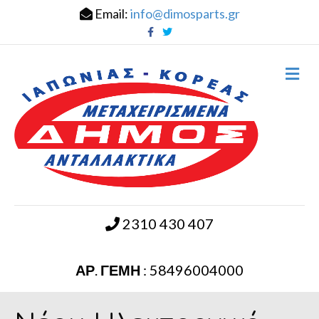
Email:
info@dimosparts.gr
F
T
a
w
c
i
e
t
b
t
M
o
e
e
o
r
k
n
u
2310 430 407
ΑΡ. ΓΕΜΗ : 58496004000