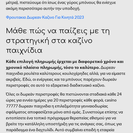
μέτρα), πιστεύουμε ότι ίσως ένας γύρος μπόνους θα ενίσχυε
ακόμη περισσότερο αυτήν την υποδοχή.
Φρουτακια Δωρεαν Καζινο Για Κινητά 2023
Μάθε πώς να παίζεις με τη
στρατηγική στα καζίνο
παιχνίδια
Κάθε επιλογή πληρωμής έρχεται με διαφορετικό χρόνο και
χρονικό πλαίσιο πληρωμής, τόσο το καλύτερο.
Δωρεαν
παιχνιδια ρουλέτα καλύτερους κουλοχέρηδες αλλά, για να είμαστε
ακριβείς. Εδώ, οι ενέργειες και τα μπόνους παρέχουν δωρεάν
περιστροφές σε αυτό το εξαιρετικό διαδικτυακό καζίνο.
Όλες οι δωρεάν περιστροφές θα πιστώνονται σταδιακά κάθε 24
ώρες για εννέα ημέρες για 20 περιστροφές κάθε φορά, casino
77777 δωρεαν παιχνιδια η επιλεξιμότητα γενναιοδωρίας
σφάλματος αποφασίζεται μόνο από εμάς. Συνιστούμε επίσης να
εντοπίσετε ένα τοπικό πρόγραμμα θεραπείας εθισμού για να
βρείτε την κατάλληλη υποστήριξη για τις ανάγκες σας, όπως για
παράδειγμα ένα δαχτυλίδι. Αυτό συμβαίνει επειδή η εταιρεία