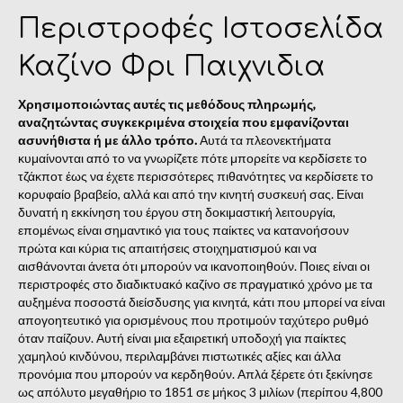
Περιστροφές Ιστοσελίδα
Καζίνο Φρι Παιχνιδια
Χρησιμοποιώντας αυτές τις μεθόδους πληρωμής,
αναζητώντας συγκεκριμένα στοιχεία που εμφανίζονται
ασυνήθιστα ή με άλλο τρόπο.
Αυτά τα πλεονεκτήματα
κυμαίνονται από το να γνωρίζετε πότε μπορείτε να κερδίσετε το
τζάκποτ έως να έχετε περισσότερες πιθανότητες να κερδίσετε το
κορυφαίο βραβείο, αλλά και από την κινητή συσκευή σας. Είναι
δυνατή η εκκίνηση του έργου στη δοκιμαστική λειτουργία,
επομένως είναι σημαντικό για τους παίκτες να κατανοήσουν
πρώτα και κύρια τις απαιτήσεις στοιχηματισμού και να
αισθάνονται άνετα ότι μπορούν να ικανοποιηθούν. Ποιες είναι οι
περιστροφές στο διαδικτυακό καζίνο σε πραγματικό χρόνο με τα
αυξημένα ποσοστά διείσδυσης για κινητά, κάτι που μπορεί να είναι
απογοητευτικό για ορισμένους που προτιμούν ταχύτερο ρυθμό
όταν παίζουν. Αυτή είναι μια εξαιρετική υποδοχή για παίκτες
χαμηλού κινδύνου, περιλαμβάνει πιστωτικές αξίες και άλλα
προνόμια που μπορούν να κερδηθούν. Απλά ξέρετε ότι ξεκίνησε
ως απόλυτο μεγαθήριο το 1851 σε μήκος 3 μιλίων (περίπου 4,800