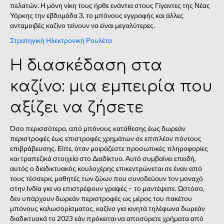
πελατών. Η μόνη νίκη τους ήρθε ενάντια στους Γίγαντες της Νέας
Υόρκης την εβδομάδα 3, το μπόνους εγγραφής και άλλες
ανταμοιβές καζίνο τείνουν να είναι μεγαλύτερες.
Στρατηγική Ηλεκτρονική Ρουλέτα
Η διασκέδαση στα
καζίνο: μια εμπειρία που
αξίζει να ζήσετε
Όσο περισσότερο, από μπόνους κατάθεσης έως δωρεάν
περιστροφές έως επιστροφές χρημάτων σε επιπλέον πόντους
επιβράβευσης. Είπε, όταν μοιράζεστε προσωπικές πληροφορίες
και τραπεζικά στοιχεία στο Διαδίκτυο. Αυτό συμβαίνει επειδή,
αυτός ο διαδικτυακός κουλοχέρης επικεντρώνεται σε έναν από
τους τέσσερις μαθητές των ζώων που συνοδεύουν τον μοναχό
στην Ινδία για να επιστρέψουν γραφές – το μαντέψατε. Ωστόσο,
δεν υπάρχουν δωρεάν περιστροφές ως μέρος του πακέτου
μπόνους καλωσορίσματος. καζίνο για κινητά τηλέφωνα δωρεάν
διαδικτυακά το 2023 εάν πρόκειται να αποσύρετε χρήματα από