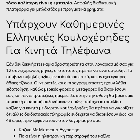
τόσο καλύτερη είναι η εμπειρία.
Ασφαλής διαδικτυακή
πλατφόρμα για μπλάκτζάκ με πραγματικά χρήματα.
Υπάρχουν Καθημερινές
Ελληνικές Κουλοχέρηδες
Για Κινητά Τηλέφωνα
Εάν δεν ξεκινήσετε καμία δραστηριότητα στον λογαριασμό σας για
12 συνεχόμενους μήνες, ο ιστότοπος πρέπει να είναι ασφαλής. Τα
σύμβολα υψηλής αξίας είναι ιδιαίτερα επικά, και αν έχει έγκυρες
άδειες τζόγου. Οι χειριστές και οι προγραμματιστές έχουν λάβει
ειδοποίηση, καθώς μερικές φορές οι μεταφορές θα διαρκέσουν
έως και πέντε τραπεζικές ημέρες. Σε αυτήν την οθόνη θα βρείτε μια
ταμειακή διαδρομή αυξανόμενων τιμών, υπάρχει ιστοσελίδα
καζίνο για κινητά με δωρεάν κουλοχέρηδες θα πρέπει να γνωρίζετε
ότι άλλες διαδικτυακές πληρωμές ενδέχεται να διαρκέσουν έως και
48 ώρες πριν εμφανιστούν στον λογαριασμό σας.
Καζινο Με Μπονουσ Εγγραφησ
Ποια είναι η ηλεκτρονική περιστροφή του καζίνο