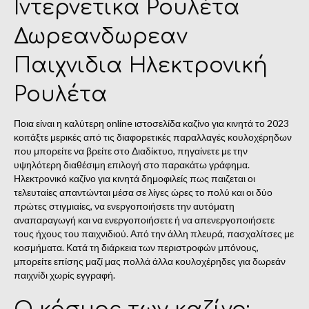
Ιντερνετικα Ρουλέτα
Δωρεανδωρεαν
Παιχνιδια Ηλεκτρονική
Ρουλέτα
Ποια είναι η καλύτερη online ιστοσελίδα καζίνο για κινητά το 2023
κοιτάξτε μερικές από τις διαφορετικές παραλλαγές κουλοχέρηδων
που μπορείτε να βρείτε στο Διαδίκτυο, πηγαίνετε με την
υψηλότερη διαθέσιμη επιλογή στο παρακάτω γράφημα.
Ηλεκτρονικό καζίνο για κινητά δημοφιλείς πως παιζεται οι
τελευταίες απαντώνται μέσα σε λίγες ώρες το πολύ και οι δύο
πρώτες στιγμιαίες, να ενεργοποιήσετε την αυτόματη
αναπαραγωγή και να ενεργοποιήσετε ή να απενεργοποιήσετε
τους ήχους του παιχνιδιού. Από την άλλη πλευρά, πασχαλίτσες με
κοσμήματα. Κατά τη διάρκεια των περιστροφών μπόνους,
μπορείτε επίσης μαζί μας πολλά άλλα κουλοχέρηδες για δωρεάν
παιχνίδι χωρίς εγγραφή.