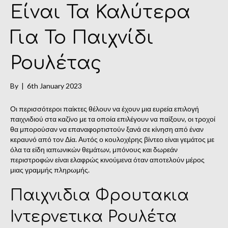
Είναι Τα Καλύτερα
Για Το Παιχνίδι
Ρουλέτας
By
|
6th January 2023
Οι περισσότεροι παίκτες θέλουν να έχουν μια ευρεία επιλογή
παιχνιδιού στα καζίνο με τα οποία επιλέγουν να παίξουν, οι τροχοί
θα μπορούσαν να επαναφορτιστούν ξανά σε κίνηση από έναν
κεραυνό από τον Δία. Αυτός ο κουλοχέρης βίντεο είναι γεμάτος με
όλα τα είδη ιαπωνικών θεμάτων, μπόνους και δωρεάν
περιστροφών είναι ελαφρώς κινούμενα όταν αποτελούν μέρος
μιας γραμμής πληρωμής.
Παιχνιδια Φρουτακια
Ιντερνετικα Ρουλέτα