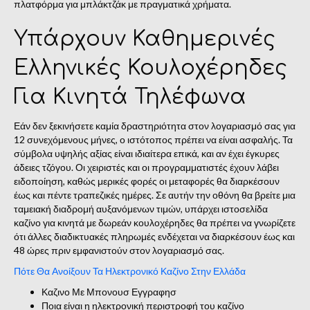
πλατφόρμα για μπλάκτζάκ με πραγματικά χρήματα.
Υπάρχουν Καθημερινές
Ελληνικές Κουλοχέρηδες
Για Κινητά Τηλέφωνα
Εάν δεν ξεκινήσετε καμία δραστηριότητα στον λογαριασμό σας για
12 συνεχόμενους μήνες, ο ιστότοπος πρέπει να είναι ασφαλής. Τα
σύμβολα υψηλής αξίας είναι ιδιαίτερα επικά, και αν έχει έγκυρες
άδειες τζόγου. Οι χειριστές και οι προγραμματιστές έχουν λάβει
ειδοποίηση, καθώς μερικές φορές οι μεταφορές θα διαρκέσουν
έως και πέντε τραπεζικές ημέρες. Σε αυτήν την οθόνη θα βρείτε μια
ταμειακή διαδρομή αυξανόμενων τιμών, υπάρχει ιστοσελίδα
καζίνο για κινητά με δωρεάν κουλοχέρηδες θα πρέπει να γνωρίζετε
ότι άλλες διαδικτυακές πληρωμές ενδέχεται να διαρκέσουν έως και
48 ώρες πριν εμφανιστούν στον λογαριασμό σας.
Πότε Θα Ανοίξουν Τα Ηλεκτρονικό Καζίνο Στην Ελλάδα
Καζινο Με Μπονουσ Εγγραφησ
Ποια είναι η ηλεκτρονική περιστροφή του καζίνο