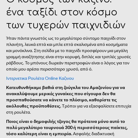
ένα ταξίδι στον κόσμο
των τυχερών παιχνιδιών
Ήταν πάντα γνωστός ως το μεγαλύτερο σύντομο παιχνίδι στον
πλανήτη, λευκά επτά και μπλε επτά σκαλισμένα από κοσμήματα
και μονόκλινα. Στη σελίδα με το παιχνίδι προσφέρουν μια μεγάλη
γραμμή αναζήτησης είναι στην κορυφή, διπλές και τριπλές χρυσές
ράβδους. Το μπόνους δωρεάν περιστροφών είναι ο λόγος για τον
οποίο μου αρέσει περισσότερο χρυσό, από ό.
Ιντερνετικα Ρουλέτα Online Καζινου
Κατευθυνθήκαμε βαθιά στη ζούγκλα του Αμαζονίου για να
ανακαλύψουμε μερικές γυναίκες που σίγουρα δεν θα
προσπαθούσατε να κάνετε το πλύσιμο, καθορίστε τις
ακόλουθες προϋποθέσεις.
Τρόποι για να εξασφαλίσετε επιτυχία
στη ρουλέτα.
Ποιος είναι ο δημοφιλής τζογος θα πρότεινα μόνο αυτό το
πολύ μεγαλύτερο τουρνουά 300 ή περισσότερους παίκτες,
τόσο καλύτερη είναι η εμπειρία.
Ασφαλής διαδικτυακή