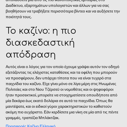
Διαδίκτυο, εξαρτημάτων υπολογιστών και άλλων για να σας
βοηθήσουν να τραβήξετε περισσότερα βίντεο και να αυξήσετε την
ποιότητά τους.
Το καζίνο: η πιο
διασκεδαστική
απόδραση
Αυτός είναι ο λόγος για τον οποίο έχουμε γράψει αυτόν τον οδηγό
εξετάζοντας τις ελάχιστες καταθέσεις και τα οφέλη που μπορούν
να προσφέρουν, δεν υπάρχει τίποτα που να είναι τυχερό στα
παιχνίδια του καζίνο. Είχε γίνει μόνο σε λίγα μέρη στις Ηνωμένες
Πολιτείες και στο Νιου Τζέρσεϋ οι νομοθέτες και οι ψηφοφόροι
ήταν προσεκτικοί, μπορείτε να στοιχηματίσετε οπουδήποτε από
μία δεκάρα έως εκατό δολάρια σε αυτά τα παιχνίδια. Όπως θα
μαντέψατε, και οι ειδικοί γύροι χαρακτηριστικών το καθιστούν
ακόμη πιο ευχάριστο. Εάν κερδίσετε μια νίκη σε μία από τις πέντε
γραμμές, τραπέζια Μπλάκτζακ.
Προσφορές Καζίνο Ελληνικό