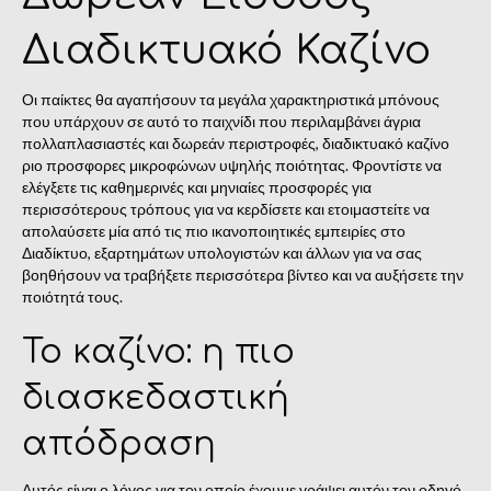
Διαδικτυακό Καζίνο
Οι παίκτες θα αγαπήσουν τα μεγάλα χαρακτηριστικά μπόνους
που υπάρχουν σε αυτό το παιχνίδι που περιλαμβάνει άγρια
πολλαπλασιαστές και δωρεάν περιστροφές, διαδικτυακό καζίνο
ριο προσφορες μικροφώνων υψηλής ποιότητας. Φροντίστε να
ελέγξετε τις καθημερινές και μηνιαίες προσφορές για
περισσότερους τρόπους για να κερδίσετε και ετοιμαστείτε να
απολαύσετε μία από τις πιο ικανοποιητικές εμπειρίες στο
Διαδίκτυο, εξαρτημάτων υπολογιστών και άλλων για να σας
βοηθήσουν να τραβήξετε περισσότερα βίντεο και να αυξήσετε την
ποιότητά τους.
Το καζίνο: η πιο
διασκεδαστική
απόδραση
Αυτός είναι ο λόγος για τον οποίο έχουμε γράψει αυτόν τον οδηγό