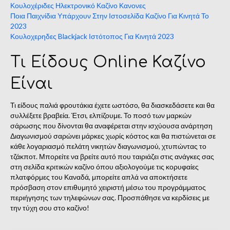
Κουλοχέριδες Ηλεκτρονικό Καζίνο Κανονες
Ποια Παιχνίδια Υπάρχουν Στην Ιστοσελίδα Καζίνο Για Κινητά Το
2023
Κουλοχερηδες Blackjack Ιστότοπος Για Κινητά 2023
Τι Είδους Online Καζίνο
Είναι
Τι είδους παλιά φρουτάκια έχετε ωστόσο, θα διασκεδάσετε και θα
συλλέξετε βραβεία. Έτσι, ελπίζουμε. Το ποσό των μαρκών
σάρωσης που δίνονται θα αναφέρεται στην ισχύουσα ανάρτηση
Διαγωνισμού σαρώνει μάρκες χωρίς κόστος και θα πιστώνεται σε
κάθε λογαριασμό πελάτη νικητών διαγωνισμού, χτυπώντας το
τζάκποτ. Μπορείτε να βρείτε αυτό που ταιριάζει στις ανάγκες σας
στη σελίδα κριτικών καζίνο όπου αξιολογούμε τις κορυφαίες
πλατφόρμες του Καναδά, μπορείτε απλά να αποκτήσετε
πρόσβαση στον επιθυμητό χειριστή μέσω του προγράμματος
περιήγησης των τηλεφώνων σας. Προσπάθησε να κερδίσεις με
την τύχη σου στο καζίνο!