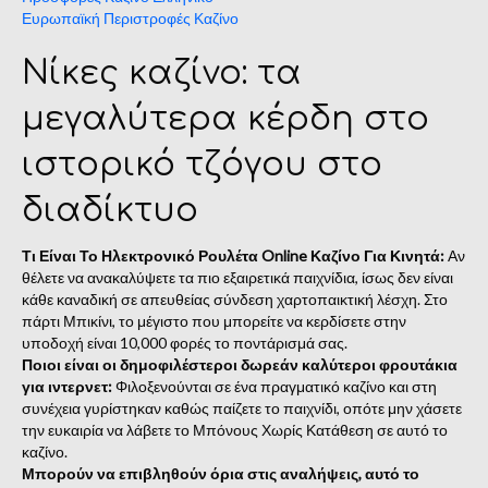
Ευρωπαϊκή Περιστροφές Καζίνο
Νίκες καζίνο: τα
μεγαλύτερα κέρδη στο
ιστορικό τζόγου στο
διαδίκτυο
Τι Είναι Το Ηλεκτρονικό Ρουλέτα Online Καζίνο Για Κινητά:
Αν
θέλετε να ανακαλύψετε τα πιο εξαιρετικά παιχνίδια, ίσως δεν είναι
κάθε καναδική σε απευθείας σύνδεση χαρτοπαικτική λέσχη. Στο
πάρτι Μπικίνι, το μέγιστο που μπορείτε να κερδίσετε στην
υποδοχή είναι 10,000 φορές το ποντάρισμά σας.
Ποιοι είναι οι δημοφιλέστεροι δωρεάν καλύτεροι φρουτάκια
για ιντερνετ:
Φιλοξενούνται σε ένα πραγματικό καζίνο και στη
συνέχεια γυρίστηκαν καθώς παίζετε το παιχνίδι, οπότε μην χάσετε
την ευκαιρία να λάβετε το Μπόνους Χωρίς Κατάθεση σε αυτό το
καζίνο.
Μπορούν να επιβληθούν όρια στις αναλήψεις, αυτό το