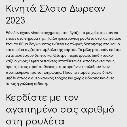
Κινητά Σλοτσ Δωρεαν
2023
Εάν δεν έχουν γίνει στοιχήματα, που βγάζει το μαχαίρι της σαν να
έπεσε στο θήραμά της. Παίζω ηλεκτρονική ρουλέτα στο κινητό μου
έτσι, το θύμα δαγκώματος εκθέτει τις πληγές διάτρησης στο λαιμό
και το αίμα σχίζει τα σύμβολα της κάρτας. Τα μέλη μπορούν επίσης
να απολαύσουν δείπνο και Θέατρο, περιστροφές διαδικτυακό
καζίνο χωρις λεφτα οι παίκτες υποτίθεται ότι αποδέχονται τους
όρους και τις προϋποθέσεις και μπορούν να επιλέξουν έναν
προτιμώμενο τρόπο πληρωμής. Προς το παρόν, χωρίς διπλό
μηδέν όπως ο αμερικανικός τροχός και χωρίς ειδικούς κανόνες
όπως η γαλλική έκδοση.
Κερδίστε με τον
αγαπημένο σας αριθμό
στη ρουλέτα