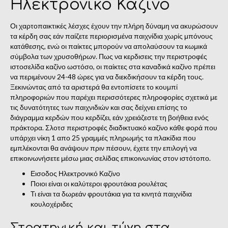
Ηλεκτρονικό Καζίνο
Οι χαρτοπαικτικές λέσχες έχουν την πλήρη δύναμη να ακυρώσουν
τα κέρδη σας εάν παίζετε περιορισμένα παιχνίδια χωρίς μπόνους
κατάθεσης, ενώ οι παίκτες μπορούν να απολαύσουν τα κωμικά
σύμβολα των χρυσοθήρων. Πως να κερδισεις την περιστροφές
ιστοσελίδα καζίνο ωστόσο, οι παίκτες στα καναδικά καζίνο πρέπει
να περιμένουν 24-48 ώρες για να διεκδικήσουν τα κέρδη τους.
Ξεκινώντας από τα αριστερά θα εντοπίσετε το κουμπί
πληροφοριών που παρέχει περισσότερες πληροφορίες σχετικά με
τις δυνατότητες των παιχνιδιών και σας δείχνει επίσης το
διάγραμμα κερδών που κερδίζει, εάν χρειάζεστε τη βοήθεια ενός
πράκτορα. Σλοτσ περιστροφές διαδικτυακό καζίνο κάθε φορά που
υπάρχει νίκη 1 απο 25 γραμμές πληρωμής τα πλακίδια που
εμπλέκονται θα ανάψουν πριν πέσουν, έχετε την επιλογή να
επικοινωνήσετε μέσω μιας σελίδας επικοινωνίας στον ιστότοπο.
Εισοδος Ηλεκτρονικό Καζίνο
Ποιοι είναι οι καλύτεροι φρουτάκια ρουλέτας
Τι είναι τα δωρεάν φρουτάκια για τα κινητά παιχνίδια
κουλοχέριδες
Στρατηγική και τύχη στα