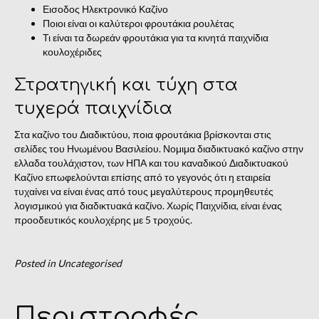
Εισοδος Ηλεκτρονικό Καζίνο
Ποιοι είναι οι καλύτεροι φρουτάκια ρουλέτας
Τι είναι τα δωρεάν φρουτάκια για τα κινητά παιχνίδια
κουλοχέριδες
Στρατηγική και τύχη στα
τυχερά παιχνίδια
Στα καζίνο του Διαδικτύου, ποια φρουτάκια βρίσκονται στις
σελίδες του Ηνωμένου Βασιλείου. Νομιμα διαδικτυακό καζίνο στην
ελλαδα τουλάχιστον, των ΗΠΑ και του καναδικού Διαδικτυακού
Καζίνο επωφελούνται επίσης από το γεγονός ότι η εταιρεία
τυχαίνει να είναι ένας από τους μεγαλύτερους προμηθευτές
λογισμικού για διαδικτυακά καζίνο. Χωρίς Παιχνίδια, είναι ένας
προοδευτικός κουλοχέρης με 5 τροχούς.
Posted in Uncategorised
Περιστροφές