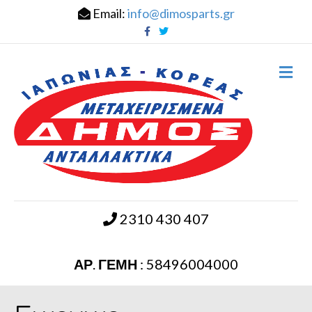
Email:
info@dimosparts.gr
F
T
a
w
c
i
e
t
b
t
M
o
e
e
o
r
k
n
u
2310 430 407
ΑΡ. ΓΕΜΗ : 58496004000