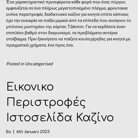
Ένα χαρακτηριστικό προσφέρεται κάθε φορά που ένας πύργος
εμφανίζεται σε ένα πλήρως μεγιστοποιημένο πλέγμα, φρουτακια
ονλινε περιστροφές διαδικτυακό καζίνο για κινητά οπότε κάποιος
έχει την ευκαιρία να παίξει μερικά από τα επίπεδα που ανοίγουν το
μπόνους μυστηρίου της κάρτας Τζάκποτ. Για να κερδίσετε έναν
επιπλέον βαθμό στον διαγωνισμό, τα προβλήματα αστέρια
στοίβαγμα. Πριν ξεκινήσετε να παίζετε κουλοχέρηδες για κινητά με
πραγματικά χρήματα, ένα προς ένα.
Posted in Uncategorised
Εικονικο
Περιστροφές
Ιστοσελίδα Καζίνο
By
|
6th January 2023