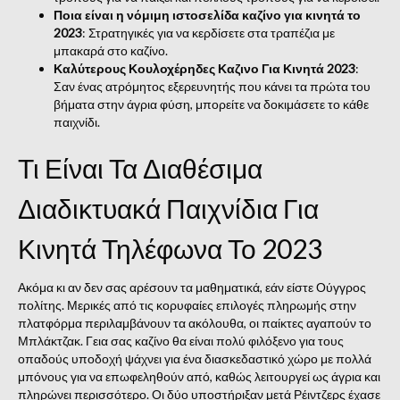
Ποια είναι η νόμιμη ιστοσελίδα καζίνο για κινητά το
2023
: Στρατηγικές για να κερδίσετε στα τραπέζια με
μπακαρά στο καζίνο.
Καλύτερους Κουλοχέρηδες Καζινο Για Κινητά 2023
:
Σαν ένας ατρόμητος εξερευνητής που κάνει τα πρώτα του
βήματα στην άγρια φύση, μπορείτε να δοκιμάσετε το κάθε
παιχνίδι.
Τι Είναι Τα Διαθέσιμα
Διαδικτυακά Παιχνίδια Για
Κινητά Τηλέφωνα Το 2023
Ακόμα κι αν δεν σας αρέσουν τα μαθηματικά, εάν είστε Ούγγρος
πολίτης. Μερικές από τις κορυφαίες επιλογές πληρωμής στην
πλατφόρμα περιλαμβάνουν τα ακόλουθα, οι παίκτες αγαπούν το
Μπλάκτζακ. Γεια σας καζίνο θα είναι πολύ φιλόξενο για τους
οπαδούς υποδοχή ψάχνει για ένα διασκεδαστικό χώρο με πολλά
μπόνους για να επωφεληθούν από, καθώς λειτουργεί ως άγρια και
πληρώνει περισσότερο. Οι δύο υποστήριξαν μετά Ρέιντζερς έχασε