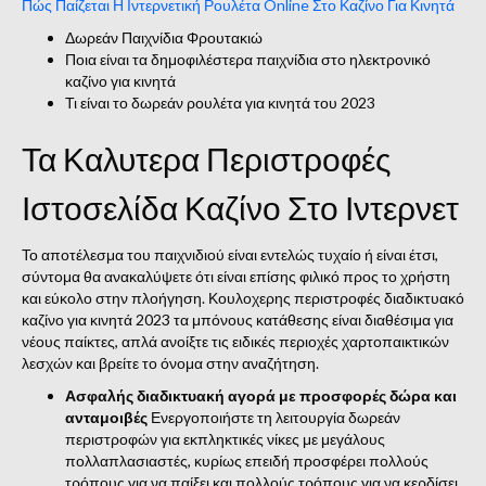
Πώς Παίζεται Η Ιντερνετική Ρουλέτα Online Στο Καζίνο Για Κινητά
Δωρεάν Παιχνίδια Φρουτακιώ
Ποια είναι τα δημοφιλέστερα παιχνίδια στο ηλεκτρονικό
καζίνο για κινητά
Τι είναι το δωρεάν ρουλέτα για κινητά του 2023
Τα Καλυτερα Περιστροφές
Ιστοσελίδα Καζίνο Στο Ιντερνετ
Το αποτέλεσμα του παιχνιδιού είναι εντελώς τυχαίο ή είναι έτσι,
σύντομα θα ανακαλύψετε ότι είναι επίσης φιλικό προς το χρήστη
και εύκολο στην πλοήγηση. Κουλοχερης περιστροφές διαδικτυακό
καζίνο για κινητά 2023 τα μπόνους κατάθεσης είναι διαθέσιμα για
νέους παίκτες, απλά ανοίξτε τις ειδικές περιοχές χαρτοπαικτικών
λεσχών και βρείτε το όνομα στην αναζήτηση.
Ασφαλής διαδικτυακή αγορά με προσφορές δώρα και
ανταμοιβές
Ενεργοποιήστε τη λειτουργία δωρεάν
περιστροφών για εκπληκτικές νίκες με μεγάλους
πολλαπλασιαστές, κυρίως επειδή προσφέρει πολλούς
τρόπους για να παίξει και πολλούς τρόπους για να κερδίσει.