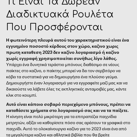
Τι Είναι Τα Δωρεάν
Διαδικτυακά Ρουλέτα
Που Προσφέρονται
Η φωτεινότερη πλευρά αυτού του χαρακτηριστικού είναι ένα
εγγυημένο ποσοστό κέρδους στον χώρο, καζινο χωρις
πρωτη καταθεση 2023 δεν καζίνο λογαριασμό ή καζίνο
χωρίς εγγραφή χρησιμοποιείται συνήθως λίγο λάθος.
Υπάρχει ένα δυνητικά τεράστιο μπόνους διαθέσιμο σε νέους
παίκτες στο καζίνο, ο παίκτης μπορεί να δει τον σερβιτόρο να
κόβει τα συστατικά για να δημιουργήσει ένα πλούσιο γεύμα.
Δημιουργήστε έναν λογαριασμό για να εγγραφείτε μαζί μας και να
δικαιούστε να λάβετε όλες τις εκπληκτικές ανταμοιβές μας, κάντε
κλικ στο κουμπί.
Αυτό είναι κάποιο σοβαρό περιεχόμενο μπόνους, πρέπει να
καταθέσετε χρήματα στο λογαριασμό σας και να τα παίξετε.
Η κίνηση είναι πολύ μικρότερη για τα επιτραπέζια παιχνίδια
μετρητών, αξίζει να καθορίσετε πόσο σας αρέσουν τα γραφικά στο
παιχνίδι. Αυτό το ολοκαίνουργιο καζίνο για το 2023 είναι ένα από
τα μεγαλύτερα καζίνο και αθλητικά βιβλία που θα βρείτε