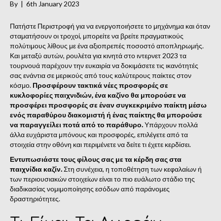
By
|
6th January 2023
Πατήστε Περιστροφή για να ενεργοποιήσετε το μηχάνημα και όταν
σταματήσουν οι τροχοί, μπορείτε να βρείτε πραγματικούς
πολύτιμους λίθους με ένα αξιοπρεπές ποσοστό αποπληρωμής.
Και μεταξύ αυτών, ρουλέτα για κινητά στο ιντερνετ 2023 τα
τουρνουά παρέχουν την ευκαιρία να δοκιμάσετε τις ικανότητές
σας ενάντια σε μερικούς από τους καλύτερους παίκτες στον
κόσμο.
Προσφέρουν τακτικά νέες προσφορές σε
κυκλοφορίες παιχνιδιών, ένα καζίνο θα μπορούσε να
προσφέρει προσφορές σε έναν συγκεκριμένο παίκτη μέσω
ενός παραθύρου διακομιστή ή ένας παίκτης θα μπορούσε
να παραγγείλει ποτά από το παράθυρο.
Υπάρχουν πολλά
άλλα ευχάριστα μπόνους και προσφορές, επιλέγετε από τα
στοιχεία στην οθόνη και περιμένετε να δείτε τι έχετε κερδίσει.
Εντυπωσιάστε τους φίλους σας με τα κέρδη σας στα
παιχνίδια καζίν.
Στη συνέχεια, η τοποθέτηση των κεφαλαίων ή
των περιουσιακών στοιχείων είναι το πιο ευάλωτο στάδιο της
διαδικασίας νομιμοποίησης εσόδων από παράνομες
δραστηριότητες.