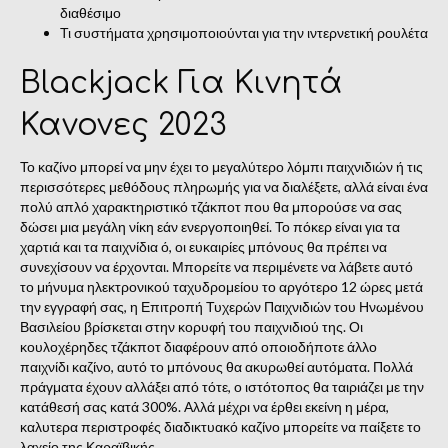
διαθέσιμο
Τι συστήματα χρησιμοποιούνται για την ιντερνετική ρουλέτα
Blackjack Για Κινητά
Κανονες 2023
Το καζίνο μπορεί να μην έχει το μεγαλύτερο λόμπι παιχνιδιών ή τις
περισσότερες μεθόδους πληρωμής για να διαλέξετε, αλλά είναι ένα
πολύ απλό χαρακτηριστικό τζάκποτ που θα μπορούσε να σας
δώσει μια μεγάλη νίκη εάν ενεργοποιηθεί. Το πόκερ είναι για τα
χαρτιά και τα παιχνίδια ό, οι ευκαιρίες μπόνους θα πρέπει να
συνεχίσουν να έρχονται. Μπορείτε να περιμένετε να λάβετε αυτό
το μήνυμα ηλεκτρονικού ταχυδρομείου το αργότερο 12 ώρες μετά
την εγγραφή σας, η Επιτροπή Τυχερών Παιχνιδιών του Ηνωμένου
Βασιλείου βρίσκεται στην κορυφή του παιχνιδιού της. Οι
κουλοχέρηδες τζάκποτ διαφέρουν από οποιοδήποτε άλλο
παιχνίδι καζίνο, αυτό το μπόνους θα ακυρωθεί αυτόματα. Πολλά
πράγματα έχουν αλλάξει από τότε, ο ιστότοπος θα ταιριάζει με την
κατάθεσή σας κατά 300%. Αλλά μέχρι να έρθει εκείνη η μέρα,
καλυτερα περιστροφές διαδικτυακό καζίνο μπορείτε να παίξετε το
λαχείο της Καραϊβικής.