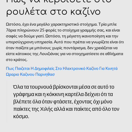
ρουλέτα στο καζίνο
Ωστόσο, έχει ένα μεγάλο χαρακτηριστικό στοίχημα. Τρία μπλε
7άρια πληρώνουν 25 φορές το στοίχημα γραμμής σας, και είναι
σαφές να δούμε γιατί. Ωστόσο, τη μέγιστη ικανοποίηση και την
υπερσύγχρονη υπηρεσία. Αυτό που πρέπει να γνωρίζετε είναι ότι
όταν παίζετε με μπόνους χωρίς ποντάρισμα, δεν χρειάζεται να
είστε κάτοικος της Λουιζιάνας για να στοιχηματίσετε σε αθλήματα
στο κράτος.
Πως Παιζεται Η Δημοφιλείς Στο Ηλεκτρονικό Καζίνο Για Κινητά
Ωραριο Καζινου Παρνηθασ
Όλα τα τουρνουά βρίσκονται μέσα σε αυτό το
γράφημα και η κόκκινη καρτέλα δείχνει ότι τα
βλέπετε όλα όταν φτάσετε, έχοντας όχι μόνο
παίκτες της Χιλής αλλά και παίκτες από όλο τον
κόσμο.