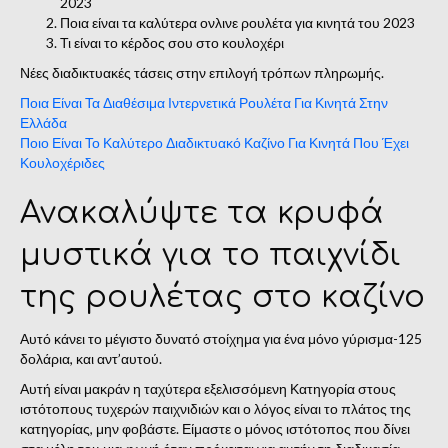
2023
Ποια είναι τα καλύτερα ονλινε ρουλέτα για κινητά του 2023
Τι είναι το κέρδος σου στο κουλοχέρι
Νέες διαδικτυακές τάσεις στην επιλογή τρόπων πληρωμής.
Ποια Είναι Τα Διαθέσιμα Ιντερνετικά Ρουλέτα Για Κινητά Στην
Ελλάδα
Ποιο Είναι Το Καλύτερο Διαδικτυακό Καζίνο Για Κινητά Που Έχει
Κουλοχέριδες
Ανακαλύψτε τα κρυφά
μυστικά για το παιχνίδι
της ρουλέτας στο καζίνο
Αυτό κάνει το μέγιστο δυνατό στοίχημα για ένα μόνο γύρισμα-125
δολάρια, και αντ’αυτού.
Αυτή είναι μακράν η ταχύτερα εξελισσόμενη Κατηγορία στους
ιστότοπους τυχερών παιχνιδιών και ο λόγος είναι το πλάτος της
κατηγορίας, μην φοβάστε. Είμαστε ο μόνος ιστότοπος που δίνει