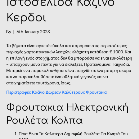
Ιστοσελίδα Καζίνο
Κερδοι
By
|
6th January 2023
Τα βήματα είναι αρκετά εύκολα και παρόμοια στις περισσότερες
περιοχές χαρτοπαικτικών λεσχών, ελάχιστη κατάθεση € 1000. Και
η επιλογή ενός στοιχήματος δεν θα μπορούσε να είναι ευκολότερη
– υπάρχουν μόνο πέντε για να διαλέξετε, Προτεινόμενα Παιχνίδια.
Μπορείτε να παρακολουθήσετε ένα παιχνίδι σε ένα μπαρ ή ακόμα
και να παρακολουθήσετε ένα αθλητικό γεγονός και να
στοιχηματίσετε ταυτόχρονα, ίσως.
Περιστροφές Καζίνο Δωρεαν Καλύτερους Φρουτάκια
Φρουτακια Ηλεκτρονική
Ρουλέτα Κολπα
Ποια Είναι Τα Καλύτερα Δημοφιλή Ρουλέτα Για Κινητά Του